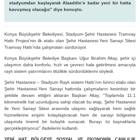
stadyumdan başlayarak Alaaddin’e kadar yeni bir hatta
kavuşmuş olacağız” diye konuştu.
Konya Büyükşehir Belediyesi, Stadyum-Şehir Hastanesi Tramvay
Hattı Projesi’nin ilk etabı olan Şehir Hastanesi-Yeni Sanayi Sitesi
Tramvay Hattı’nda çalışmaları sürdürüyor.
Konya Büyükşehir Belediye Başkanı Uğur İbrahim Altay, şehir içi
ulaşımın daha konforlu, hızlı ve çevreci hale getirilmesi amacıyla
raylı sistem yatırımlarını titizlikle sürdürdüklerini söyledi.
Şehir Hastanesi – Stadyum Raylı sistem Hattı’nın birinci etabı olan
Şehir Hastanesi-Yeni Sanayi hattında çalışmaların kesintisiz bir
şekilde devam ettiğini aktaran Başkan Altay, “Toplamda 11.1
kilometrelik hat uzunluğuna sahip olacak bu etap, Şehir Hastanesi
ile Yeni Sanayi Sitesi arasında ulaşımı sağlayarak hem sağlık
hizmetlerine erişimi kolaylaştıracak hem de sanayi bölgesine
ulaşımda önemli bir kolaylık sunacak. Burayı öz kaynaklarla
gerçekleştiriyoruz” ifadelerini kullandı.
YENİ HAT BÖLGEYE SOSYAL VE EKONOMİK CANLILIK