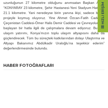
uzunluğunun 27 kilometre olduğunu anımsatan Başkan Altay,
HIZLI ERIŞIM
“KONYARAY 23 kilometre, Şehir Hastanesi-Yeni Stadyum Hattı da
21.1 kilometre. Yani neredeyse birin yanına ikiyi, sadece bu iki
projeyle koymuş oluyoruz. Yine Ahmet Özcan-Fatih Caddesi-
Çeçenistan Caddesi-Ömer Halis Demir Caddesi ve Çevreyolundan
başlayan bir hatla ilgili de çalışmalara devam ediyoruz. Bu dev
ulaşım yatırımı, Konya’mızın toplu ulaşım altyapısını daha da
güçlendirecek. Tüm bu süreçteki katkılarından dolayı Ulaştırma ve
Altyapı Bakanımız Abdülkadir Uraloğlu’na teşekkür ederim”
değerlendirmesinde bulundu.
HABER FOTOĞRAFLARI