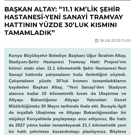
BAŞKAN ALTAY: “11.1 KM’LİK ŞEHİR
HASTANESİ-YENİ SANAYİ TRAMVAY
HATTININ YÜZDE 30’LUK KISMINI
TAMAMLADIK”
18.06.2025 11:00
Konya Büyükşehir Belediye Başkanı Uğur İbrahim Altay,
Stadyum-Şehir Hastanesi Tramvay Hattı Projesi’nin
birinci etabı olan 11.1 kilometrelik Şehir Hastanesi-Yeni
Sanayi hattında çalışmaların hızla ilerlediğini söyledi.
Çalışmaların yüzde 30’luk kısmını tamamladıklarını
kaydeden Başkan Altay, “Yeni Sanayi’den Stadyum
alanına kadar 10 kilometrelik kısmı da Ulaştırma ve
Altyapı Bakanlığımız Altyapı Yatırımları Genel
Müdürlüğümüz 30 Mayıs tarihinde ihale etti. Burayla ilgili
de inşallah Ulaştırma ve Altyapı Bakanlığımızdan bir
müjdeyi Konyalılarla paylaşmayı arzu ediyoruz. Bu hattı
da 2027 yılına kadar tamamlayarak 21.1 kilometrelik yeni
bir hattı şehrimize kazandırmayı planlıyoruz. Böylece