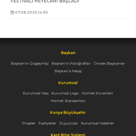
FESTİVALİ HEYECANI BAŞLADI
07.08.2026 14:30
Başkan
Başkan'ın Özgeçmişi
Başkan'ın Fotoğrafları
Önceki Başkanlar
Başkan'a Mesaj
Kurumsal
Kurumsal Yapı
Kurumsal Logo
Hizmet Envanteri
Hizmet Standartları
Konya Büyükşehir
Projeler
Faaliyetler
Duyurular
Kurumsal Haberler
Kent Bilgi Sistemi