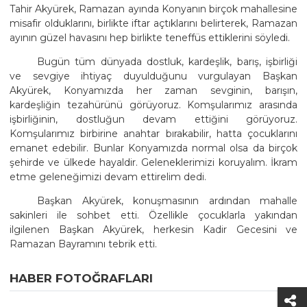
Tahir Akyürek, Ramazan ayında Konyanın birçok mahallesine
misafir olduklarını, birlikte iftar açtıklarını belirterek, Ramazan
ayının güzel havasını hep birlikte teneffüs ettiklerini söyledi.
Bugün tüm dünyada dostluk, kardeşlik, barış, işbirliği
ve sevgiye ihtiyaç duyulduğunu vurgulayan Başkan
Akyürek, Konyamızda her zaman sevginin, barışın,
kardeşliğin tezahürünü görüyoruz. Komşularımız arasında
işbirliğinin, dostluğun devam ettiğini görüyoruz.
Komşularımız birbirine anahtar bırakabilir, hatta çocuklarını
emanet edebilir. Bunlar Konyamızda normal olsa da birçok
şehirde ve ülkede hayaldir. Geleneklerimizi koruyalım. İkram
etme geleneğimizi devam ettirelim dedi.
Başkan Akyürek, konuşmasının ardından mahalle
sakinleri ile sohbet etti. Özellikle çocuklarla yakından
ilgilenen Başkan Akyürek, herkesin Kadir Gecesini ve
Ramazan Bayramını tebrik etti.
HABER FOTOĞRAFLARI