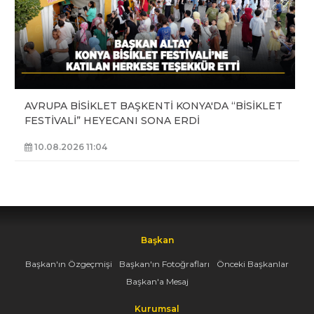
AVRUPA BİSİKLET BAŞKENTİ KONYA'DA “BİSİKLET
FESTİVALİ” HEYECANI SONA ERDİ
10.08.2026 11:04
Başkan
Başkan'ın Özgeçmişi
Başkan'ın Fotoğrafları
Önceki Başkanlar
Başkan'a Mesaj
Kurumsal