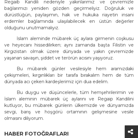
Regaib Kandili nedeniyle yakınlarımız ve çevremizle
bağlarımızı yeniden gözden geçirmeliyiz. Doğruluk ve
dürüstlüğün, paylaşımın, hak ve hukuka riayetin insani
erdemler bağlamında ulaşılabilecek en üstün değerler
olduğunu unutmamalıyız.
İslam aleminde mübarek üç aylara girmenin coşkusu
ve heyecanı hissedilirken; aynı zamanda başta Filistin ve
Kırgızistan olmak üzere dünyada ve yakın çevremizde
yaşanan savaşın, şiddet ve terörün acısını yaşıyoruz.
Bu mübarek günler vesilesiyle hem aramızdaki
çekişmeleri, kırgınlıkları bir tarafa bırakalım hem de tüm
dünyada acı çeken kardeşlerimiz için dua edelim.
Bu duygu ve düşüncelerle, tüm hemşehrilerimin ve
İslam aleminin mübarek üç aylarını ve Regaip Kandilini
kutluyor, bu mübarek günlerin ülkemizde ve dünyamızda
sevgi, barış ve hoşgörü ortamının gelişmesine vesile
olmasını diliyorum.
HABER FOTOĞRAFLARI