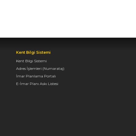
BAŞKAN ALTAY TÜM
KONYALILARI BİSİKLET
FESTİVALİ’NE DAVET
ETTİ
04.08.2026 11:16
Kent Bilgi Sistemi
BAŞKAN ALTAY:
Kent Bilgi Sistemi
“KONYA'YI TERCİH
Adres İşlemleri (Numarataj)
EDECEK GENÇLERİMİZİ
HEM KALİTELİ BİR
İmar Planlama Portalı
EĞİTİM HEM DE
E-İmar Planı Askı Listesi
UNUTAMAYACAKLARI
BİR ÜNİVERSİTE HAYATI
BEKLİYOR”
04.08.2026 10:10
AVRUPA BİSİKLET