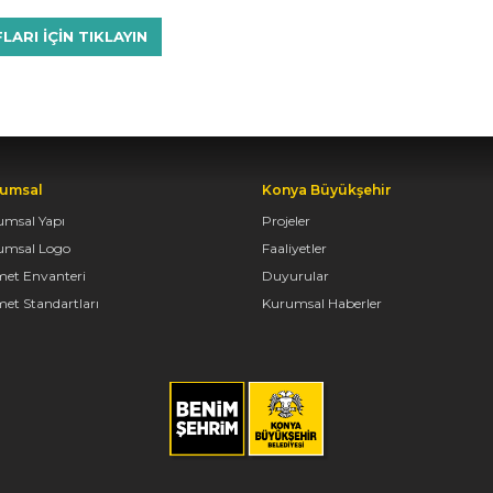
RI IÇIN TIKLAYIN
umsal
Konya Büyükşehir
umsal Yapı
Projeler
umsal Logo
Faaliyetler
met Envanteri
Duyurular
et Standartları
Kurumsal Haberler