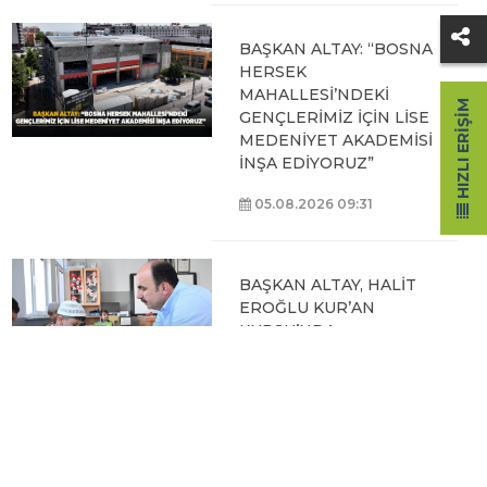
BAŞKAN ALTAY: “BOSNA
HERSEK
MAHALLESİ’NDEKİ
HIZLI ERIŞIM
GENÇLERİMİZ İÇİN LİSE
MEDENİYET AKADEMİSİ
İNŞA EDİYORUZ”
05.08.2026 09:31
BAŞKAN ALTAY, HALİT
EROĞLU KUR’AN
KURSU’NDA
ÖĞRENCİLERLE BİR
ARAYA GELDİ
04.08.2026 12:07