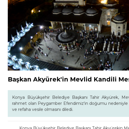
Başkan Akyürek'in Mevlid Kandili Me
Konya Büyükşehir Belediye Başkanı Tahir Akyürek, Mevl
rahmet olan Peygamber Efendimiz'in doğumu nedeniyle 
ve refaha vesile olmasını diledi.
Konya Büyükşehir Belediye Başkanı Tahir Akyürekin Mev