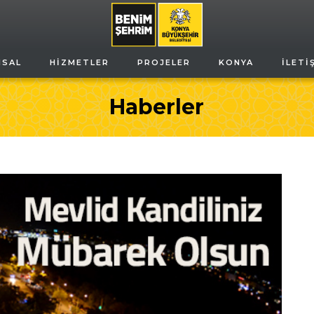
MSAL
HIZMETLER
PROJELER
KONYA
İLETI
Haberler