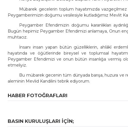
Mübarek gecelerin toplum hayatımızda vazgeçilmez bi
Peygamberimizin doğumu vesilesiyle kutladığımız Mevlit Kand
Peygamber Efendimizin doğumu karanlıkları aydınlığa
Bugün hepimiz Peygamber Efendimizi anlamaya, Onun engi
muhtacız.
İnsanı insan yapan bütün güzelliklerin, ahlâkî erdem
hayatında ve öğütlerinde bireysel ve toplumsal hayatımızı
Peygamber Efendimizi ve onun bütün insanlığa vermiş olduğ
etmeliyiz.
Bu mübarek gecenin tüm dünyada barışa, huzura ve refa
aleminin Mevlid Kandilini tebrik ediyorum.
HABER FOTOĞRAFLARI
BASIN KURULUŞLARI IÇIN;