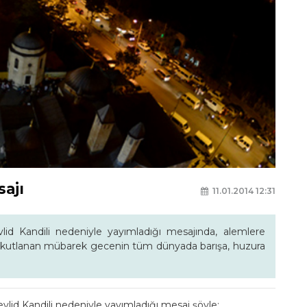
sajı
11.01.2014 12:31
id Kandili nedeniyle yayımladığı mesajında, alemlere
kutlanan mübarek gecenin tüm dünyada barışa, huzura
lid Kandili nedeniyle yayımladığı mesaj şöyle: