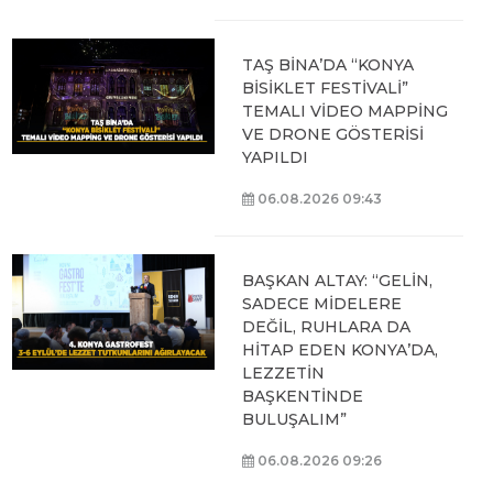
TAŞ BİNA’DA “KONYA
BİSİKLET FESTİVALİ”
TEMALI VİDEO MAPPİNG
VE DRONE GÖSTERİSİ
YAPILDI
06.08.2026 09:43
BAŞKAN ALTAY: “GELİN,
SADECE MİDELERE
DEĞİL, RUHLARA DA
HİTAP EDEN KONYA’DA,
LEZZETİN
BAŞKENTİNDE
BULUŞALIM”
06.08.2026 09:26