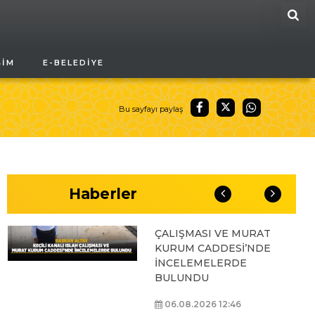
ARA
BAŞKAN ALTAY, GENÇ
ŞIM
E-BELEDIYE
KOMEK AKIL VE ZEKÂ
OYUNLARI’NIN FİNAL
TURUNDA
ÖĞRENCİLERİN
Bu sayfayı paylaş
HEYECANINI PAYLAŞTI
06.08.2026 15:06
Haberler
BAŞKAN ALTAY, KEÇİLİ
KANALI ISLAH
ÇALIŞMASI VE MURAT
KURUM CADDESİ’NDE
İNCELEMELERDE
BULUNDU
06.08.2026 12:46