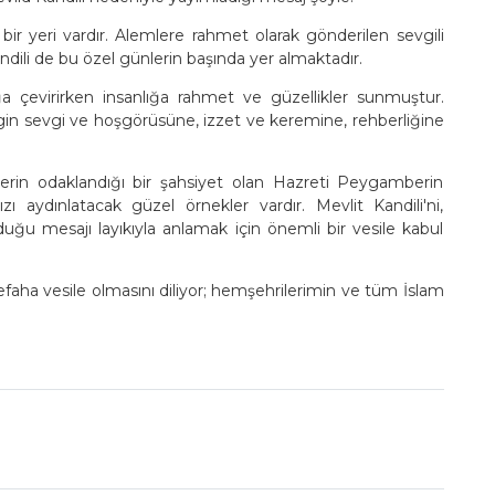
r yeri vardır. Alemlere rahmet olarak gönderilen sevgili
ili de bu özel günlerin başında yer almaktadır.
 çevirirken insanlığa rahmet ve güzellikler sunmuştur.
n sevgi ve hoşgörüsüne, izzet ve keremine, rehberliğine
lerin odaklandığı bir şahsiyet olan Hazreti Peygamberin
 aydınlatacak güzel örnekler vardır. Mevlit Kandili'ni,
u mesajı layıkıyla anlamak için önemli bir vesile kabul
ha vesile olmasını diliyor; hemşehrilerimin ve tüm İslam