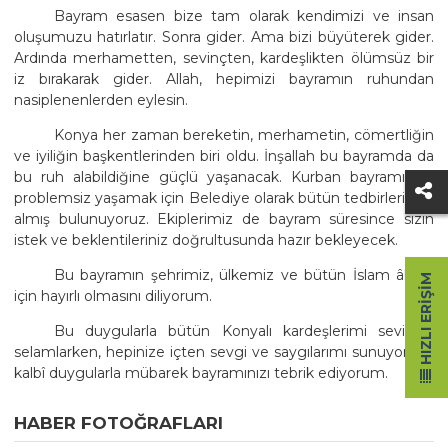
Bayram esasen bize tam olarak kendimizi ve insan
oluşumuzu hatırlatır. Sonra gider. Ama bizi büyüterek gider.
Ardında merhametten, sevinçten, kardeşlikten ölümsüz bir
iz bırakarak gider. Allah, hepimizi bayramın ruhundan
nasiplenenlerden eylesin.
Konya her zaman bereketin, merhametin, cömertliğin
ve iyiliğin başkentlerinden biri oldu. İnşallah bu bayramda da
bu ruh alabildiğine güçlü yaşanacak. Kurban bayramımızı
problemsiz yaşamak için Belediye olarak bütün tedbirlerimizi
almış bulunuyoruz. Ekiplerimiz de bayram süresince sizin
istek ve beklentileriniz doğrultusunda hazır bekleyecek.
Bu bayramın şehrimiz, ülkemiz ve bütün İslam âlemi
HIZLI ERIŞIM
için hayırlı olmasını diliyorum.
Bu duygularla bütün Konyalı kardeşlerimi sevinçle
selamlarken, hepinize içten sevgi ve saygılarımı sunuyor, en
kalbî duygularla mübarek bayramınızı tebrik ediyorum.
HABER FOTOĞRAFLARI