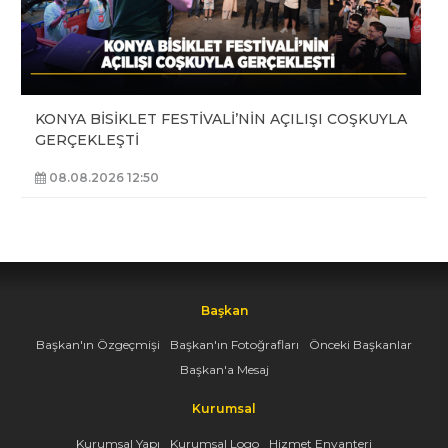
KONYA BİSİKLET FESTİVALİ’NİN AÇILIŞI COŞKUYLA
GERÇEKLEŞTİ
08.08.2026 12:50
Başkan
Başkan'ın Özgeçmişi
Başkan'ın Fotoğrafları
Önceki Başkanlar
Başkan'a Mesaj
Kurumsal
Kurumsal Yapı
Kurumsal Logo
Hizmet Envanteri