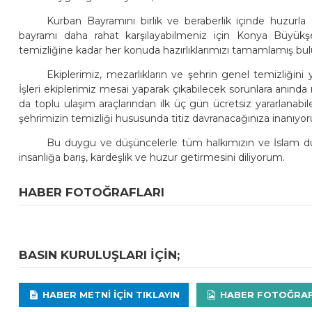
Kurban Bayramını birlik ve beraberlik içinde huzurl
bayramı daha rahat karşılayabilmeniz için Konya Büyükşe
temizliğine kadar her konuda hazırlıklarımızı tamamlamış bu
Ekiplerimiz, mezarlıkların ve şehrin genel temizliğini
İşleri ekiplerimiz mesai yaparak çıkabilecek sorunlara anın
da toplu ulaşım araçlarından ilk üç gün ücretsiz yararlanabi
şehrimizin temizliği hususunda titiz davranacağınıza inanıyo
Bu duygu ve düşüncelerle tüm halkımızın ve İslam dü
insanlığa barış, kardeşlik ve huzur getirmesini diliyorum.
HABER FOTOĞRAFLARI
BASIN KURULUŞLARI IÇIN;
HABER METNI IÇIN TIKLAYIN
HABER FOTOĞRAFLA