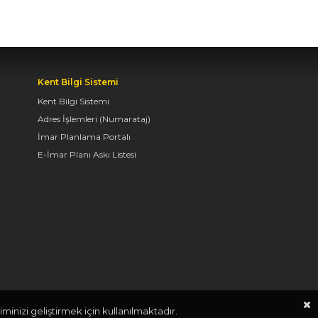
AVRUPA BİSİKLET
BAŞKENTİ KONYA'DA
BİSİKLET FESTİVALİ
HEYECANI BAŞLADI
Kent Bilgi Sistemi
07.08.2026 14:30
Kent Bilgi Sistemi
Adres İşlemleri (Numarataj)
İmar Planlama Portalı
BAŞKAN ALTAY: “GENÇ
E-İmar Planı Askı Listesi
KOMEK VE
BİLGEHANELERDE 30
BİN ÖĞRENCİMİZ YAZ
AYLARINI BİZİMLE
BİRLİKTE GEÇİRİYOR”
07.08.2026 14:30
BAŞKAN ALTAY, GENÇ
KOMEK AKIL VE ZEKÂ
minizi geliştirmek için kullanılmaktadır.