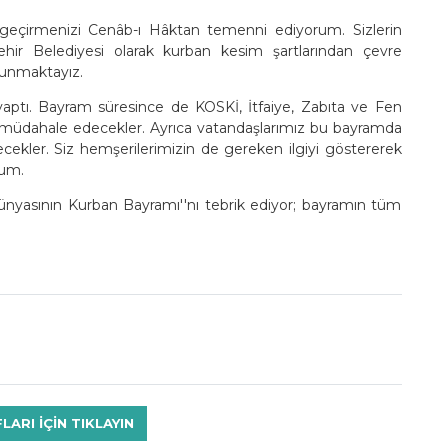
a geçirmenizi Cenâb-ı Hâktan temenni ediyorum. Sizlerin
hir Belediyesi olarak kurban kesim şartlarından çevre
lunmaktayız.
 yaptı. Bayram süresince de KOSKİ, İtfaiye, Zabıta ve Fen
da müdahale edecekler. Ayrıca vatandaşlarımız bu bayramda
lecekler. Siz hemşerilerimizin de gereken ilgiyi göstererek
rum.
nyasının Kurban Bayramı''nı tebrik ediyor; bayramın tüm
RI IÇIN TIKLAYIN