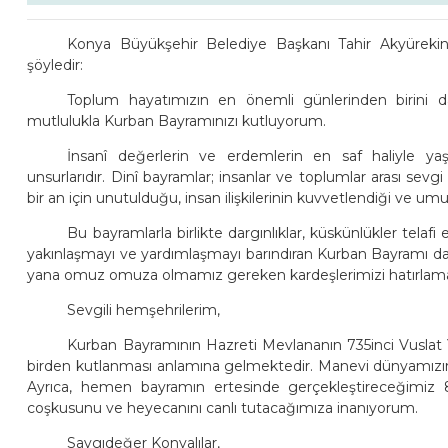
Konya Büyükşehir Belediye Başkanı Tahir Akyürekin
şöyledir:
Toplum hayatımızın en önemli günlerinden birini da
mutlulukla Kurban Bayramınızı kutluyorum.
İnsanî değerlerin ve erdemlerin en saf haliyle yaş
unsurlarıdır. Dinî bayramlar; insanlar ve toplumlar arası sevgi 
bir an için unutulduğu, insan ilişkilerinin kuvvetlendiği ve umu
Bu bayramlarla birlikte dargınlıklar, küskünlükler telafi e
yakınlaşmayı ve yardımlaşmayı barındıran Kurban Bayramı da
yana omuz omuza olmamız gereken kardeşlerimizi hatırlamamız
Sevgili hemşehrilerim,
Kurban Bayramının Hazreti Mevlananın 735inci Vuslat 
birden kutlanması anlamına gelmektedir. Manevi dünyamızın ze
Ayrıca, hemen bayramın ertesinde gerçekleştireceğimiz 8
coşkusunu ve heyecanını canlı tutacağımıza inanıyorum.
Saygıdeğer Konyalılar,