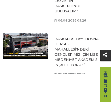
LEZZETİN
BAŞKENTİNDE
BULUŞALIM”
06.08.2026 09:26
BAŞKAN ALTAY: “BOSNA
HERSEK
MAHALLESİ’NDEKİ
GENÇLERİMİZ İÇİN LİSE
MEDENİYET AKADEMİSİ
İNŞA EDİYORUZ”
HIZLI ERIŞIM
05.08.2026 09:31
BAŞKAN ALTAY, HALİT
EROĞLU KUR’AN
KURSU’NDA
ÖĞRENCİLERLE BİR