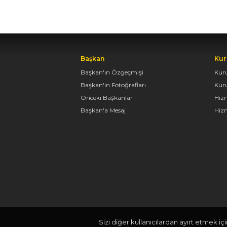
Başkan
Kur
Başkan'ın Özgeçmişi
Kur
Başkan'ın Fotoğrafları
Kur
Önceki Başkanlar
Hiz
Başkan'a Mesaj
Hizm
Sizi diğer kullanıcılardan ayırt etmek iç