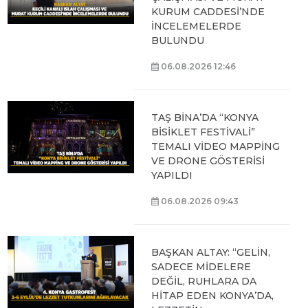
KURUM CADDESİ’NDE
İNCELEMELERDE
BULUNDU
06.08.2026 12:46
TAŞ BİNA’DA “KONYA
BİSİKLET FESTİVALİ”
TEMALI VİDEO MAPPİNG
VE DRONE GÖSTERİSİ
YAPILDI
06.08.2026 09:43
BAŞKAN ALTAY: “GELİN,
SADECE MİDELERE
DEĞİL, RUHLARA DA
HİTAP EDEN KONYA’DA,