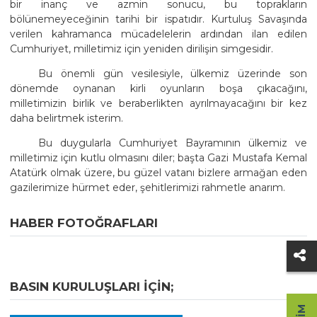
bir inanç ve azmin sonucu, bu toprakların
bölünemeyeceğinin tarihi bir ispatıdır. Kurtuluş Savaşında
verilen kahramanca mücadelelerin ardından ilan edilen
Cumhuriyet, milletimiz için yeniden dirilişin simgesidir.
Bu önemli gün vesilesiyle, ülkemiz üzerinde son
dönemde oynanan kirli oyunların boşa çıkacağını,
milletimizin birlik ve beraberlikten ayrılmayacağını bir kez
daha belirtmek isterim.
Bu duygularla Cumhuriyet Bayramının ülkemiz ve
milletimiz için kutlu olmasını diler; başta Gazi Mustafa Kemal
Atatürk olmak üzere, bu güzel vatanı bizlere armağan eden
gazilerimize hürmet eder, şehitlerimizi rahmetle anarım.
HABER FOTOĞRAFLARI
BASIN KURULUŞLARI IÇIN;