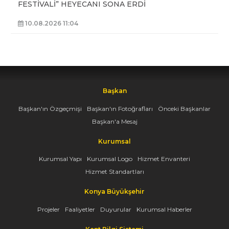
FESTİVALİ” HEYECANI SONA ERDİ
10.08.2026 11:04
Başkan
Başkan'ın Özgeçmişi
Başkan'ın Fotoğrafları
Önceki Başkanlar
Başkan'a Mesaj
Kurumsal
Kurumsal Yapı
Kurumsal Logo
Hizmet Envanteri
Hizmet Standartları
Konya Büyükşehir
Projeler
Faaliyetler
Duyurular
Kurumsal Haberler