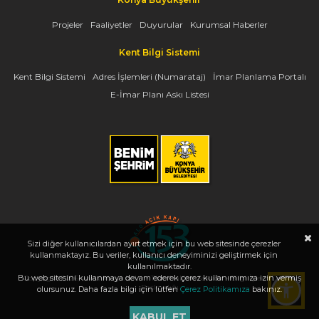
Projeler
Faaliyetler
Duyurular
Kurumsal Haberler
Kent Bilgi Sistemi
Kent Bilgi Sistemi
Adres İşlemleri (Numarataj)
İmar Planlama Portalı
E-İmar Planı Askı Listesi
Sizi diğer kullanıcılardan ayırt etmek için bu web sitesinde çerezler
kullanmaktayız. Bu veriler, kullanıcı deneyiminizi geliştirmek için
kullanılmaktadır.
Bu web sitesini kullanmaya devam ederek çerez kullanımımıza izin vermiş
Copyright 2026, www.konya.bel.tr - Tüm Hakları Saklıdır - Bilgi İşlem Dairesi
Başkanlığı
olursunuz. Daha fazla bilgi için lütfen
Çerez Politikamıza
bakınız.
KABUL ET