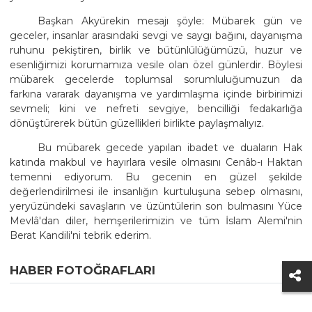
Başkan Akyürekin mesajı şöyle: Mübarek gün ve
geceler, insanlar arasındaki sevgi ve saygı bağını, dayanışma
ruhunu pekiştiren, birlik ve bütünlülüğümüzü, huzur ve
esenliğimizi korumamıza vesile olan özel günlerdir. Böylesi
mübarek gecelerde toplumsal sorumluluğumuzun da
farkına vararak dayanışma ve yardımlaşma içinde birbirimizi
sevmeli; kini ve nefreti sevgiye, bencilliği fedakarlığa
dönüştürerek bütün güzellikleri birlikte paylaşmalıyız.
Bu mübarek gecede yapılan ibadet ve duaların Hak
katında makbul ve hayırlara vesile olmasını Cenâb-ı Haktan
temenni ediyorum. Bu gecenin en güzel şekilde
değerlendirilmesi ile insanlığın kurtuluşuna sebep olmasını,
yeryüzündeki savaşların ve üzüntülerin son bulmasını Yüce
Mevlâ'dan diler, hemşerilerimizin ve tüm İslam Alemi'nin
Berat Kandili'ni tebrik ederim.
HABER FOTOĞRAFLARI