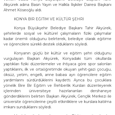
Akyürek adına Basın Yayın ve Halkla İlişkiler Dairesi Başkanı
Ahmet Köseoğlu aldı.
KONYA BİR EĞİTİM VE KÜLTÜR ŞEHRİ
Konya Büyükşehir Belediye Başkanı Tahir Akyürek,
şehirlerde sosyal ve kültürel çalışmaların fiziki çalışmalar
kadar önemli olduğunu belirterek, belediye olarak eğitime
ve öğrencilere sürekli destek olduklarını söyledi.
Konyanın güçlü bir kültür ve eğitim şehri olduğunu
vurgulayan Başkan Akyürek, Konyadaki tüm okullarda
yaptıkları fiziki düzenlemeler ve ihtiyaca göre spor salonları
yaptıklarını, ilk ve ortaöğretimde okuyan şehit-gazi çocuğu,
öksüz, yetim, engelli, anne babası ayrı öğrencilere eğitim
yardımlarını sürdürdüklerini kaydetti. Ayrıca bu çocuklara
yönelik Bire Bir Eğitim ve Rehberlik Kursları düzenleyerek
içlerinden üniversiteye hazırlananları dershaneye
gönderdiklerini belirten Başkan Akyürek, Gençlik Merkezi ile
üniversite öğrencilerine çeşitli etkinliklere ve kurslara katılma
imkanı sunduklarını söyledi.