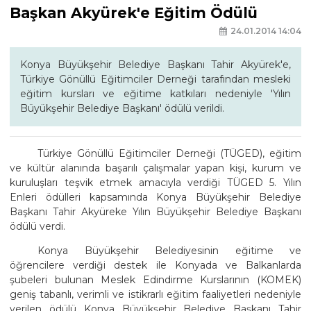
Başkan Akyürek'e Eğitim Ödülü
24.01.2014 14:04
Konya Büyükşehir Belediye Başkanı Tahir Akyürek'e,
Türkiye Gönüllü Eğitimciler Derneği tarafından mesleki
eğitim kursları ve eğitime katkıları nedeniyle 'Yılın
Büyükşehir Belediye Başkanı' ödülü verildi.
Türkiye Gönüllü Eğitimciler Derneği (TÜGED), eğitim
ve kültür alanında başarılı çalışmalar yapan kişi, kurum ve
kuruluşları teşvik etmek amacıyla verdiği TÜGED 5. Yılın
Enleri ödülleri kapsamında Konya Büyükşehir Belediye
Başkanı Tahir Akyüreke Yılın Büyükşehir Belediye Başkanı
ödülü verdi.
Konya Büyükşehir Belediyesinin eğitime ve
öğrencilere verdiği destek ile Konyada ve Balkanlarda
şubeleri bulunan Meslek Edindirme Kurslarının (KOMEK)
geniş tabanlı, verimli ve istikrarlı eğitim faaliyetleri nedeniyle
verilen ödülü Konya Büyükşehir Belediye Başkanı Tahir