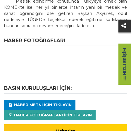
Meslek edindirme konusunda Türkiyeye örnek olan
KOMEKte ise, her yıl binlerce insanın yeni bir meslek ve
sanat öğrendiğini dile getiren Başkan Akyürek, ödül
nedeniyle TÜGEDe teşekkür ederek eğitime katkılarının
bundan sonra da devam edeceğini ifade etti.
HABER FOTOĞRAFLARI
HIZLI ERIŞIM
BASIN KURULUŞLARI IÇIN;
HABER METNI IÇIN TIKLAYIN
HABER FOTOĞRAFLARI IÇIN TIKLAYIN