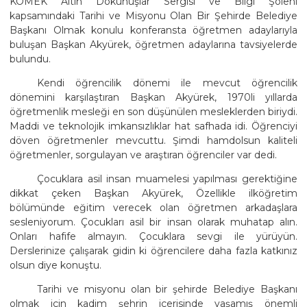
KOMEK Altın Dokunuşlar Sergisi ve Bilgi Şöleni
kapsamındaki Tarihi ve Misyonu Olan Bir Şehirde Belediye
Başkanı Olmak konulu konferansta öğretmen adaylarıyla
buluşan Başkan Akyürek, öğretmen adaylarına tavsiyelerde
bulundu.
Kendi öğrencilik dönemi ile mevcut öğrencilik
dönemini karşılaştıran Başkan Akyürek, 1970li yıllarda
öğretmenlik mesleği en son düşünülen mesleklerden biriydi.
Maddi ve teknolojik imkansızlıklar hat safhada idi. Öğrenciyi
döven öğretmenler mevcuttu. Şimdi hamdolsun kaliteli
öğretmenler, sorgulayan ve araştıran öğrenciler var dedi.
Çocuklara asil insan muamelesi yapılması gerektiğine
dikkat çeken Başkan Akyürek, Özellikle ilköğretim
bölümünde eğitim verecek olan öğretmen arkadaşlara
sesleniyorum. Çocukları asil bir insan olarak muhatap alın.
Onları hafife almayın. Çocuklara sevgi ile yürüyün.
Derslerinize çalışarak gidin ki öğrencilere daha fazla katkınız
olsun diye konuştu.
Tarihi ve misyonu olan bir şehirde Belediye Başkanı
olmak için kadim şehrin içerisinde yaşamış önemli