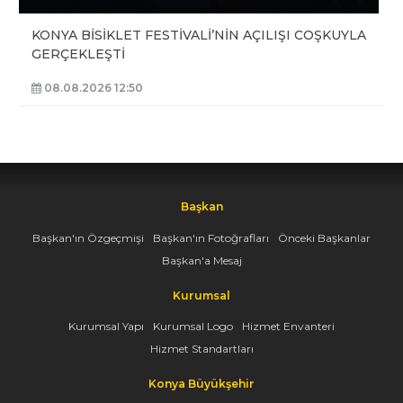
KONYA BİSİKLET FESTİVALİ’NİN AÇILIŞI COŞKUYLA
GERÇEKLEŞTİ
08.08.2026 12:50
Başkan
Başkan'ın Özgeçmişi
Başkan'ın Fotoğrafları
Önceki Başkanlar
Başkan'a Mesaj
Kurumsal
Kurumsal Yapı
Kurumsal Logo
Hizmet Envanteri
Hizmet Standartları
Konya Büyükşehir