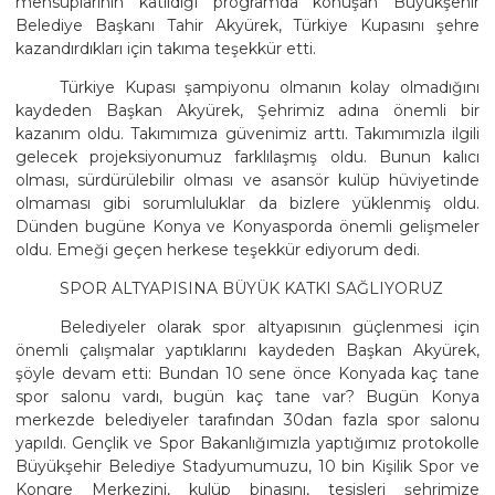
mensuplarının katıldığı programda konuşan Büyükşehir
Belediye Başkanı Tahir Akyürek, Türkiye Kupasını şehre
kazandırdıkları için takıma teşekkür etti.
Türkiye Kupası şampiyonu olmanın kolay olmadığını
kaydeden Başkan Akyürek, Şehrimiz adına önemli bir
kazanım oldu. Takımımıza güvenimiz arttı. Takımımızla ilgili
gelecek projeksiyonumuz farklılaşmış oldu. Bunun kalıcı
olması, sürdürülebilir olması ve asansör kulüp hüviyetinde
olmaması gibi sorumluluklar da bizlere yüklenmiş oldu.
Dünden bugüne Konya ve Konyasporda önemli gelişmeler
oldu. Emeği geçen herkese teşekkür ediyorum dedi.
SPOR ALTYAPISINA BÜYÜK KATKI SAĞLIYORUZ
Belediyeler olarak spor altyapısının güçlenmesi için
önemli çalışmalar yaptıklarını kaydeden Başkan Akyürek,
şöyle devam etti: Bundan 10 sene önce Konyada kaç tane
spor salonu vardı, bugün kaç tane var? Bugün Konya
merkezde belediyeler tarafından 30dan fazla spor salonu
yapıldı. Gençlik ve Spor Bakanlığımızla yaptığımız protokolle
Büyükşehir Belediye Stadyumumuzu, 10 bin Kişilik Spor ve
Kongre Merkezini, kulüp binasını, tesisleri şehrimize