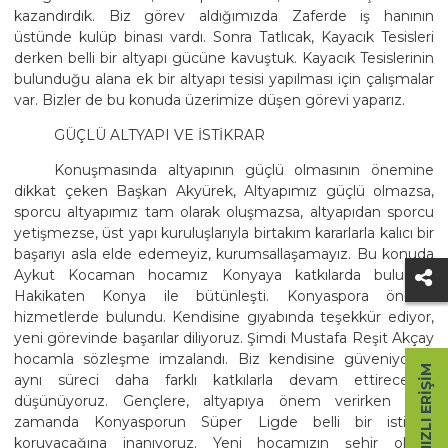
kazandırdık. Biz görev aldığımızda Zaferde iş hanının
üstünde kulüp binası vardı. Sonra Tatlıcak, Kayacık Tesisleri
derken belli bir altyapı gücüne kavuştuk. Kayacık Tesislerinin
bulunduğu alana ek bir altyapı tesisi yapılması için çalışmalar
var. Bizler de bu konuda üzerimize düşen görevi yaparız.
GÜÇLÜ ALTYAPI VE İSTİKRAR
Konuşmasında altyapının güçlü olmasının önemine
dikkat çeken Başkan Akyürek, Altyapımız güçlü olmazsa,
sporcu altyapımız tam olarak oluşmazsa, altyapıdan sporcu
yetişmezse, üst yapı kuruluşlarıyla birtakım kararlarla kalıcı bir
başarıyı asla elde edemeyiz, kurumsallaşamayız. Bu konuda
Aykut Kocaman hocamız Konyaya katkılarda bulundu.
Hakikaten Konya ile bütünleşti. Konyaspora önemli
hizmetlerde bulundu. Kendisine gıyabında teşekkür ediyor,
yeni görevinde başarılar diliyoruz. Şimdi Mustafa Reşit Akçay
hocamla sözleşme imzalandı. Biz kendisine güveniyoruz,
HIZLI ERIŞIM
aynı süreci daha farklı katkılarla devam ettireceğini
düşünüyoruz. Gençlere, altyapıya önem verirken aynı
zamanda Konyasporun Süper Ligde belli bir istikrarı
koruyacağına inanıyoruz. Yeni hocamızın şehir olarak