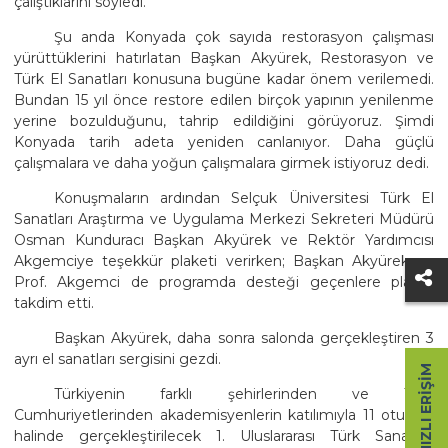
çalıştıklarını söyledi.
Şu anda Konyada çok sayıda restorasyon çalışması
yürüttüklerini hatırlatan Başkan Akyürek, Restorasyon ve
Türk El Sanatları konusuna bugüne kadar önem verilemedi.
Bundan 15 yıl önce restore edilen birçok yapının yenilenme
yerine bozulduğunu, tahrip edildiğini görüyoruz. Şimdi
Konyada tarih adeta yeniden canlanıyor. Daha güçlü
çalışmalara ve daha yoğun çalışmalara girmek istiyoruz dedi.
Konuşmaların ardından Selçuk Üniversitesi Türk El
Sanatları Araştırma ve Uygulama Merkezi Sekreteri Müdürü
Osman Kunduracı Başkan Akyürek ve Rektör Yardımcısı
Akgemciye teşekkür plaketi verirken; Başkan Akyürek ve
Prof. Akgemci de programda desteği geçenlere plaket
takdim etti.
Başkan Akyürek, daha sonra salonda gerçekleştiren 3
ayrı el sanatları sergisini gezdi.
HIZLI ERIŞIM
Türkiyenin farklı şehirlerinden ve Türk
Cumhuriyetlerinden akademisyenlerin katılımıyla 11 oturum
halinde gerçekleştirilecek 1. Uluslararası Türk Sanatları