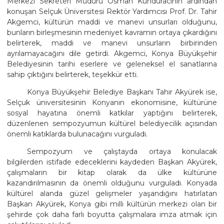
Merkezi Sekreteri Müdürü Osman Kunduracının ardından
konuşan Selçuk Üniversitesi Rektör Yardımcısı Prof. Dr. Tahir
Akgemci, kültürün maddi ve manevi unsurları olduğunu,
bunların birleşmesinin medeniyet kavramın ortaya çıkardığını
belirterek, maddi ve manevi unsurların birbirinden
ayrılamayacağını dile getirdi. Akgemci, Konya Büyükşehir
Belediyesinin tarihi eserlere ve geleneksel el sanatlarına
sahip çıktığını belirterek, teşekkür etti.
Konya Büyükşehir Belediye Başkanı Tahir Akyürek ise,
Selçuk üniversitesinin Konyanın ekonomisine, kültürüne
sosyal hayatına önemli katkılar yaptığını belirterek,
düzenlenen sempozyumun kültürel belediyecilik açısından
önemli katıklarda bulunacağını vurguladı.
Sempozyum ve çalıştayda ortaya konulacak
bilgilerden istifade edeceklerini kaydeden Başkan Akyürek,
çalışmaların bir kitap olarak da ülke kültürüne
kazandırılmasının da önemli olduğunu vurguladı. Konyada
kültürel alanda güzel gelişmeler yaşandığını hatırlatan
Başkan Akyürek, Konya gibi milli kültürün merkezi olan bir
şehirde çok daha farlı boyutta çalışmalara imza atmak için