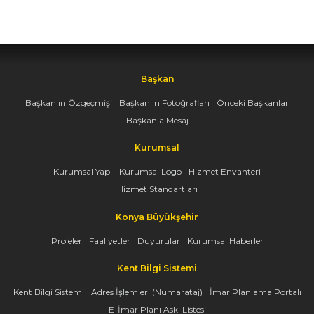
Başkan
Başkan'ın Özgeçmişi
Başkan'ın Fotoğrafları
Önceki Başkanlar
Başkan'a Mesaj
Kurumsal
Kurumsal Yapı
Kurumsal Logo
Hizmet Envanteri
Hizmet Standartları
Konya Büyükşehir
Projeler
Faaliyetler
Duyurular
Kurumsal Haberler
Kent Bilgi Sistemi
Kent Bilgi Sistemi
Adres İşlemleri (Numarataj)
İmar Planlama Portalı
E-İmar Planı Askı Listesi