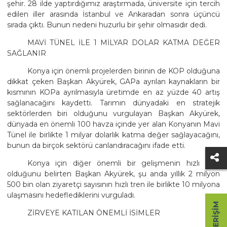
şehir. 28 ilde yaptırdığımız araştırmada, üniversite için tercih
edilen iller arasında İstanbul ve Ankaradan sonra üçüncü
sırada çıktı. Bunun nedeni huzurlu bir şehir olmasıdır dedi.
MAVİ TÜNEL İLE 1 MİLYAR DOLAR KATMA DEĞER
SAĞLANIR
Konya için önemli projelerden birinin de KOP olduğuna
dikkat çeken Başkan Akyürek, GAPa ayrılan kaynakların bir
kısmının KOPa ayrılmasıyla üretimde en az yüzde 40 artış
sağlanacağını kaydetti. Tarımın dünyadaki en stratejik
sektörlerden biri olduğunu vurgulayan Başkan Akyürek,
dünyada en önemli 100 havza içinde yer alan Konyanın Mavi
Tünel ile birlikte 1 milyar dolarlık katma değer sağlayacağını,
bunun da birçok sektörü canlandıracağını ifade etti.
Konya için diğer önemli bir gelişmenin hızlı tren
olduğunu belirten Başkan Akyürek, şu anda yıllık 2 milyon
500 bin olan ziyaretçi sayısının hızlı tren ile birlikte 10 milyona
ulaşmasını hedeflediklerini vurguladı.
HIZLI ERIŞIM
ZİRVEYE KATILAN ÖNEMLİ İSİMLER