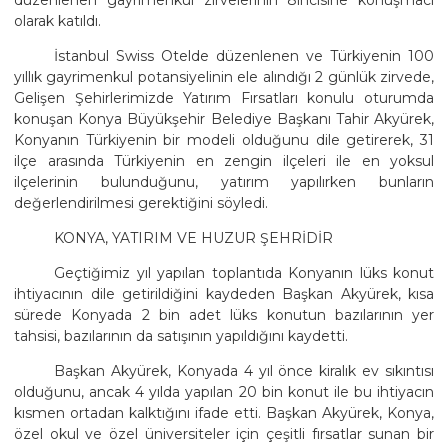
olarak katıldı.
İstanbul Swiss Otelde düzenlenen ve Türkiyenin 100
yıllık gayrimenkul potansiyelinin ele alındığı 2 günlük zirvede,
Gelişen Şehirlerimizde Yatırım Fırsatları konulu oturumda
konuşan Konya Büyükşehir Belediye Başkanı Tahir Akyürek,
Konyanın Türkiyenin bir modeli olduğunu dile getirerek, 31
ilçe arasında Türkiyenin en zengin ilçeleri ile en yoksul
ilçelerinin bulunduğunu, yatırım yapılırken bunların
değerlendirilmesi gerektiğini söyledi.
KONYA, YATIRIM VE HUZUR ŞEHRİDİR
Geçtiğimiz yıl yapılan toplantıda Konyanın lüks konut
ihtiyacının dile getirildiğini kaydeden Başkan Akyürek, kısa
sürede Konyada 2 bin adet lüks konutun bazılarının yer
tahsisi, bazılarının da satışının yapıldığını kaydetti.
Başkan Akyürek, Konyada 4 yıl önce kiralık ev sıkıntısı
olduğunu, ancak 4 yılda yapılan 20 bin konut ile bu ihtiyacın
kısmen ortadan kalktığını ifade etti. Başkan Akyürek, Konya,
özel okul ve özel üniversiteler için çeşitli fırsatlar sunan bir