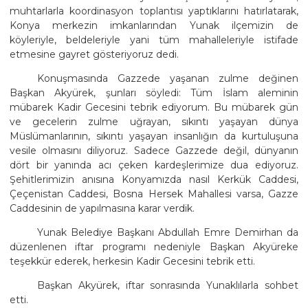
muhtarlarla koordinasyon toplantısı yaptıklarını hatırlatarak,
Konya merkezin imkanlarından Yunak ilçemizin de
köyleriyle, beldeleriyle yani tüm mahalleleriyle istifade
etmesine gayret gösteriyoruz dedi.
Konuşmasında Gazzede yaşanan zulme değinen
Başkan Akyürek, şunları söyledi: Tüm İslam aleminin
mübarek Kadir Gecesini tebrik ediyorum. Bu mübarek gün
ve gecelerin zulme uğrayan, sıkıntı yaşayan dünya
Müslümanlarının, sıkıntı yaşayan insanlığın da kurtuluşuna
vesile olmasını diliyoruz. Sadece Gazzede değil, dünyanın
dört bir yanında acı çeken kardeşlerimize dua ediyoruz.
Şehitlerimizin anısına Konyamızda nasıl Kerkük Caddesi,
Çeçenistan Caddesi, Bosna Hersek Mahallesi varsa, Gazze
Caddesinin de yapılmasına karar verdik.
Yunak Belediye Başkanı Abdullah Emre Demirhan da
düzenlenen iftar programı nedeniyle Başkan Akyüreke
teşekkür ederek, herkesin Kadir Gecesini tebrik etti.
Başkan Akyürek, iftar sonrasında Yunaklılarla sohbet
etti.