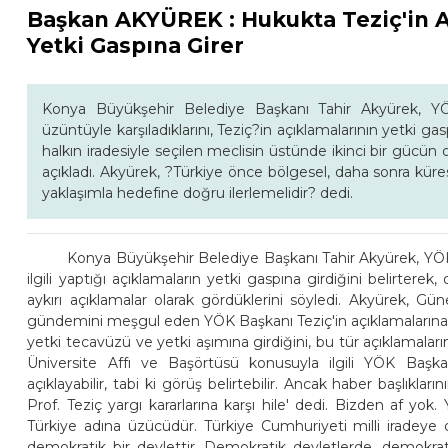
Başkan AKYÜREK : Hukukta Teziç'in A
Yetki Gaspına Girer
Konya Büyükşehir Belediye Başkanı Tahir Akyürek, YÖK
üzüntüyle karşıladıklarını, Teziç?in açıklamalarının yetki g
halkın iradesiyle seçilen meclisin üstünde ikinci bir güc
açıkladı. Akyürek, ?Türkiye önce bölgesel, daha sonra küre
yaklaşımla hedefine doğru ilerlemelidir? dedi.
Konya Büyükşehir Belediye Başkanı Tahir Akyürek, YÖK 
ilgili yaptığı açıklamaların yetki gaspına girdiğini belirter
aykırı açıklamalar olarak gördüklerini söyledi. Akyürek, Gü
gündemini meşgul eden YÖK Başkanı Teziç'in açıklamalarına d
yetki tecavüzü ve yetki aşımına girdiğini, bu tür açıklamalar
Üniversite Affı ve Başörtüsü konusuyla ilgili YÖK Başka
açıklayabilir, tabi ki görüş belirtebilir. Ancak haber başlıkl
Prof. Teziç yargı kararlarına karşı hile' dedi. Bizden af yok
Türkiye adına üzücüdür. Türkiye Cumhuriyeti milli iradeye d
demokratik bir devlettir. Demokratik devletlerde, demokrati