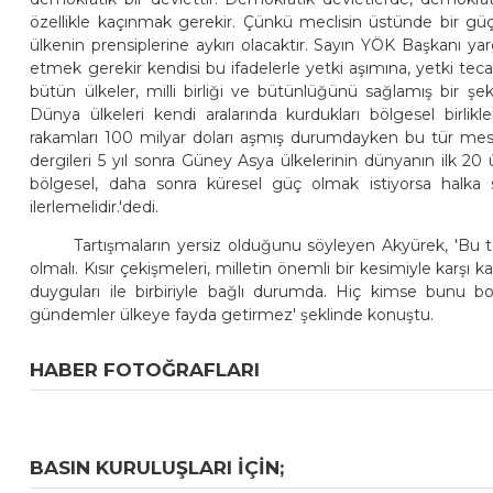
özellikle kaçınmak gerekir. Çünkü meclisin üstünde bir gü
ülkenin prensiplerine aykırı olacaktır. Sayın YÖK Başkanı ya
etmek gerekir kendisi bu ifadelerle yetki aşımına, yetki t
bütün ülkeler, milli birliği ve bütünlüğünü sağlamış bir şeki
Dünya ülkeleri kendi aralarında kurdukları bölgesel birlikl
rakamları 100 milyar doları aşmış durumdayken bu tür mese
dergileri 5 yıl sonra Güney Asya ülkelerinin dünyanın ilk 20 
bölgesel, daha sonra küresel güç olmak istiyorsa halka 
ilerlemelidir.'dedi.
Tartışmaların yersiz olduğunu söyleyen Akyürek, 'Bu ta
olmalı. Kısır çekişmeleri, milletin önemli bir kesimiyle karşı k
duyguları ile birbiriyle bağlı durumda. Hiç kimse bunu b
gündemler ülkeye fayda getirmez' şeklinde konuştu.
HABER FOTOĞRAFLARI
BASIN KURULUŞLARI IÇIN;