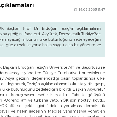
çıklamaları
14.02.2005 11:47
 Başkanı Prof. Dr. Erdoğan Teziç?in açıklamalarını
aspına girdiğini ifade etti. Akyürek, Demokratik Türkiye?de
ün olamayacağını, bunun ülke bütünlüğünü zedeleyeceğini
sel güç olmak istiyorsa halka saygılı olan bir yönetim ve
Başkanı Erdoğan Teziç'in Üniversite Affı ve Başörtüsü ile
ek, demokrasiyle yönetilen Türkiye Cumhuriyeti prensiplerine
ney Asya gezisini değerlendirdiği basın toplantısında ülke
a değinerek, Teziç'in açıklamalarının hukukta yetki gaspı,
ın ülke bütünlüğünü zedelediğini bildirdi. Başkan Akyürek, '
nının konuşmasını esefle karşıladım. Tabi ki görüşünü
arının -Öğrenci affı ve türbana veto. YÖK son noktayı koydu.
. YÖK affa set çekti.- gibi ifadelerin yer alması demokratik
ayalı ve halkın iradesinin Meclise yansımasıyla yönetilen
k ülkelerde bu tip milli iradeyi zedeleyici yaklaşımlardan