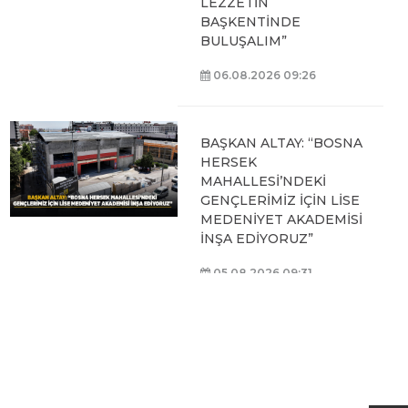
LEZZETİN
BAŞKENTİNDE
BULUŞALIM”
06.08.2026 09:26
BAŞKAN ALTAY: “BOSNA
HERSEK
MAHALLESİ’NDEKİ
GENÇLERİMİZ İÇİN LİSE
MEDENİYET AKADEMİSİ
İNŞA EDİYORUZ”
05.08.2026 09:31
BAŞKAN ALTAY, HALİT
EROĞLU KUR’AN
KURSU’NDA
ÖĞRENCİLERLE BİR