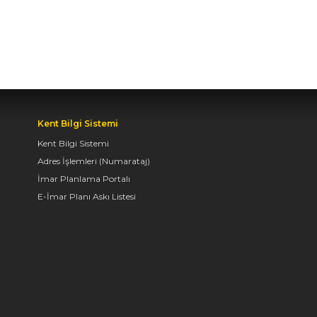
OYUNLARI’NIN FİNAL
TURUNDA
ÖĞRENCİLERİN
HEYECANINI PAYLAŞTI
06.08.2026 15:06
Kent Bilgi Sistemi
BAŞKAN ALTAY, KEÇİLİ
Kent Bilgi Sistemi
KANALI ISLAH
ÇALIŞMASI VE MURAT
Adres İşlemleri (Numarataj)
KURUM CADDESİ’NDE
İmar Planlama Portalı
İNCELEMELERDE
E-İmar Planı Askı Listesi
BULUNDU
06.08.2026 12:46
TAŞ BİNA’DA “KONYA
BİSİKLET FESTİVALİ”
TEMALI VİDEO MAPPİNG