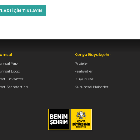
RI IÇIN TIKLAYIN
umsal
Konya Büyükşehir
umsal Yapı
Projeler
umsal Logo
Faaliyetler
met Envanteri
Duyurular
et Standartları
Kurumsal Haberler