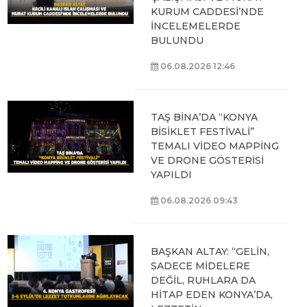
KURUM CADDESİ’NDE
İNCELEMELERDE
BULUNDU
06.08.2026 12:46
TAŞ BİNA’DA “KONYA
BİSİKLET FESTİVALİ”
TEMALI VİDEO MAPPİNG
VE DRONE GÖSTERİSİ
YAPILDI
06.08.2026 09:43
BAŞKAN ALTAY: “GELİN,
SADECE MİDELERE
DEĞİL, RUHLARA DA
HİTAP EDEN KONYA’DA,