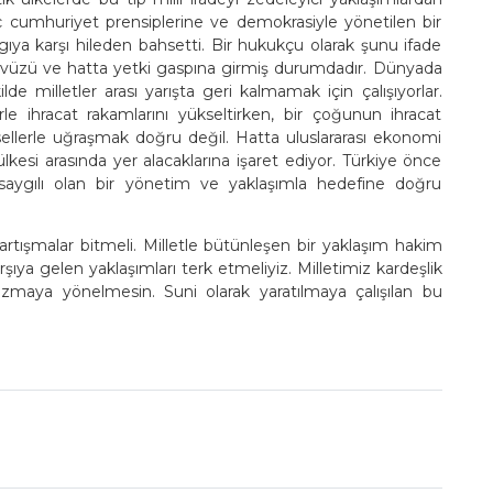
ç cumhuriyet prensiplerine ve demokrasiyle yönetilen bir
rgıya karşı hileden bahsetti. Bir hukukçu olarak şunu ifade
ecavüzü ve hatta yetki gaspına girmiş durumdadır. Dünyada
lde milletler arası yarışta geri kalmamak için çalışıyorlar.
erle ihracat rakamlarını yükseltirken, bir çoğunun ihracat
llerle uğraşmak doğru değil. Hatta uluslararası ekonomi
ülkesi arasında yer alacaklarına işaret ediyor. Türkiye önce
saygılı olan bir yönetim ve yaklaşımla hedefine doğru
rtışmalar bitmeli. Milletle bütünleşen bir yaklaşım hakim
arşıya gelen yaklaşımları terk etmeliyiz. Milletimiz kardeşlik
ozmaya yönelmesin. Suni olarak yaratılmaya çalışılan bu