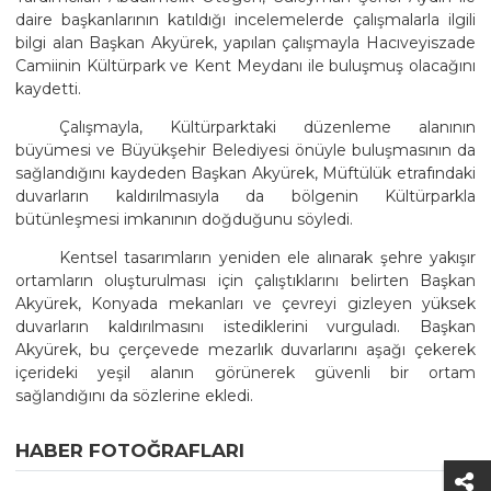
daire başkanlarının katıldığı incelemelerde çalışmalarla ilgili
bilgi alan Başkan Akyürek, yapılan çalışmayla Hacıveyiszade
Camiinin Kültürpark ve Kent Meydanı ile buluşmuş olacağını
kaydetti.
Çalışmayla, Kültürparktaki düzenleme alanının
büyümesi ve Büyükşehir Belediyesi önüyle buluşmasının da
sağlandığını kaydeden Başkan Akyürek, Müftülük etrafındaki
duvarların kaldırılmasıyla da bölgenin Kültürparkla
bütünleşmesi imkanının doğduğunu söyledi.
Kentsel tasarımların yeniden ele alınarak şehre yakışır
ortamların oluşturulması için çalıştıklarını belirten Başkan
Akyürek, Konyada mekanları ve çevreyi gizleyen yüksek
duvarların kaldırılmasını istediklerini vurguladı. Başkan
Akyürek, bu çerçevede mezarlık duvarlarını aşağı çekerek
içerideki yeşil alanın görünerek güvenli bir ortam
sağlandığını da sözlerine ekledi.
HABER FOTOĞRAFLARI