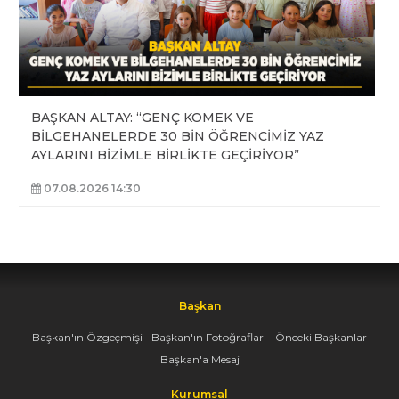
BAŞKAN ALTAY: “GENÇ KOMEK VE
BİLGEHANELERDE 30 BİN ÖĞRENCİMİZ YAZ
AYLARINI BİZİMLE BİRLİKTE GEÇİRİYOR”
07.08.2026 14:30
Başkan
Başkan'ın Özgeçmişi
Başkan'ın Fotoğrafları
Önceki Başkanlar
Başkan'a Mesaj
Kurumsal