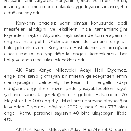
Başkanı Tahir Akyürek, Konyanın şefkat ve merhametin,
insana yaratıcının emaneti olarak saygı duyan insanların şehri
olduğunu söyledi.
Konyanın engelsiz şehir olması konusunda ciddi
mesafeler alındığını ve eksiklerin hızla tamamlandığını
kaydeden Başkan Akyürek, Raylı sistemde tüm araçlarımız
engelsiz hale geldi. Otobüslerimizin de tamamı engelsiz
hale gelmek üzere. Konyamıza Başbakanımızın armağanı
olacak metro da yapıldığında engelli kardeşlerimiz her
bölgeye daha rahat ulaşabilecekler dedi.
AK Parti Konya Milletvekili Adayı Halil Etyemez,
engellisine sahip çıkmayan bir milletin geleceğinden emin
olamayacağını belirterek, herkesin bir engelli adayı
olduğunu, engellilere huzur içinde yaşayabilecekleri hayat
şartlarını sunmak gerektiğini dile getirdi. Hükümetin 20
Mayısta 4 bin 600 engelliyi daha kamu görevine atayacağını
kaydeden Etyemez, böylece 2002 yılında 5 bin 777 olan
engelli kamu personeli sayısının 40 bine ulaşacağını ifade
etti.
AK Parti Konya Milletvekili Adayı Hacı Ahmet Özdemir