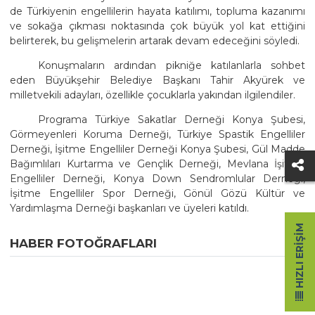
de Türkiyenin engellilerin hayata katılımı, topluma kazanımı
ve sokağa çıkması noktasında çok büyük yol kat ettiğini
belirterek, bu gelişmelerin artarak devam edeceğini söyledi.
Konuşmaların ardından pikniğe katılanlarla sohbet
eden Büyükşehir Belediye Başkanı Tahir Akyürek ve
milletvekili adayları, özellikle çocuklarla yakından ilgilendiler.
Programa Türkiye Sakatlar Derneği Konya Şubesi,
Görmeyenleri Koruma Derneği, Türkiye Spastik Engelliler
Derneği, İşitme Engelliler Derneği Konya Şubesi, Gül Madde
Bağımlıları Kurtarma ve Gençlik Derneği, Mevlana İşitme
Engelliler Derneği, Konya Down Sendromlular Derneği,
İşitme Engelliler Spor Derneği, Gönül Gözü Kültür ve
Yardımlaşma Derneği başkanları ve üyeleri katıldı.
HIZLI ERIŞIM
HABER FOTOĞRAFLARI