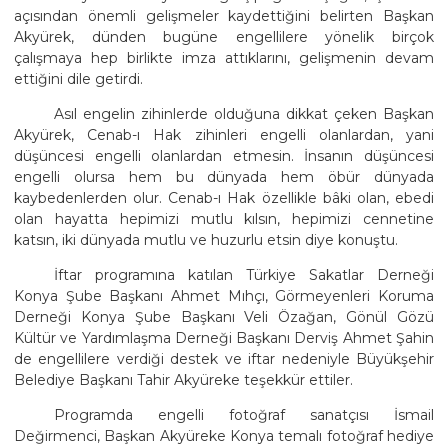
açısından önemli gelişmeler kaydettiğini belirten Başkan
Akyürek, dünden bugüne engellilere yönelik birçok
çalışmaya hep birlikte imza attıklarını, gelişmenin devam
ettiğini dile getirdi.
Asıl engelin zihinlerde olduğuna dikkat çeken Başkan
Akyürek, Cenab-ı Hak zihinleri engelli olanlardan, yani
düşüncesi engelli olanlardan etmesin. İnsanın düşüncesi
engelli olursa hem bu dünyada hem öbür dünyada
kaybedenlerden olur. Cenab-ı Hak özellikle bâki olan, ebedi
olan hayatta hepimizi mutlu kılsın, hepimizi cennetine
katsın, iki dünyada mutlu ve huzurlu etsin diye konuştu.
İftar programına katılan Türkiye Sakatlar Derneği
Konya Şube Başkanı Ahmet Mıhçı, Görmeyenleri Koruma
Derneği Konya Şube Başkanı Veli Özağan, Gönül Gözü
Kültür ve Yardımlaşma Derneği Başkanı Derviş Ahmet Şahin
de engellilere verdiği destek ve iftar nedeniyle Büyükşehir
Belediye Başkanı Tahir Akyüreke teşekkür ettiler.
Programda engelli fotoğraf sanatçısı İsmail
Değirmenci, Başkan Akyüreke Konya temalı fotoğraf hediye