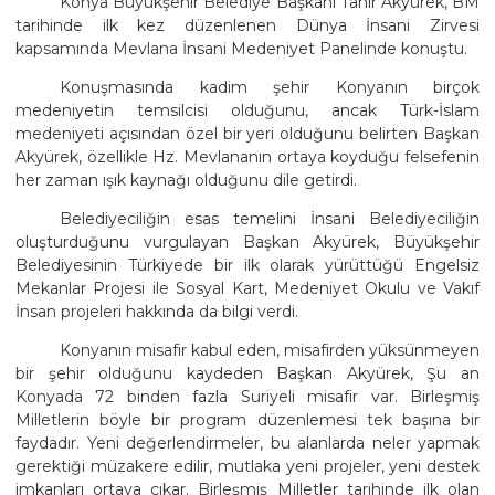
Konya Büyükşehir Belediye Başkanı Tahir Akyürek, BM
tarihinde ilk kez düzenlenen Dünya İnsani Zirvesi
kapsamında Mevlana İnsani Medeniyet Panelinde konuştu.
Konuşmasında kadim şehir Konyanın birçok
medeniyetin temsilcisi olduğunu, ancak Türk-İslam
medeniyeti açısından özel bir yeri olduğunu belirten Başkan
Akyürek, özellikle Hz. Mevlananın ortaya koyduğu felsefenin
her zaman ışık kaynağı olduğunu dile getirdi.
Belediyeciliğin esas temelini İnsani Belediyeciliğin
oluşturduğunu vurgulayan Başkan Akyürek, Büyükşehir
Belediyesinin Türkiyede bir ilk olarak yürüttüğü Engelsiz
Mekanlar Projesi ile Sosyal Kart, Medeniyet Okulu ve Vakıf
İnsan projeleri hakkında da bilgi verdi.
Konyanın misafir kabul eden, misafirden yüksünmeyen
bir şehir olduğunu kaydeden Başkan Akyürek, Şu an
Konyada 72 binden fazla Suriyeli misafir var. Birleşmiş
Milletlerin böyle bir program düzenlemesi tek başına bir
faydadır. Yeni değerlendirmeler, bu alanlarda neler yapmak
gerektiği müzakere edilir, mutlaka yeni projeler, yeni destek
imkanları ortaya çıkar. Birleşmiş Milletler tarihinde ilk olan