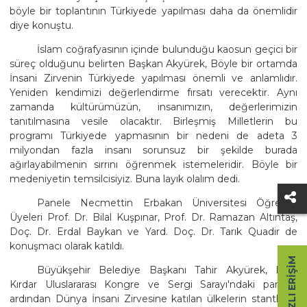
böyle bir toplantının Türkiyede yapılması daha da önemlidir
diye konuştu.
İslam coğrafyasının içinde bulunduğu kaosun geçici bir
süreç olduğunu belirten Başkan Akyürek, Böyle bir ortamda
İnsani Zirvenin Türkiyede yapılması önemli ve anlamlıdır.
Yeniden kendimizi değerlendirme fırsatı verecektir. Aynı
zamanda kültürümüzün, insanımızın, değerlerimizin
tanıtılmasına vesile olacaktır. Birleşmiş Milletlerin bu
programı Türkiyede yapmasının bir nedeni de adeta 3
milyondan fazla insanı sorunsuz bir şekilde burada
ağırlayabilmenin sırrını öğrenmek istemeleridir. Böyle bir
medeniyetin temsilcisiyiz. Buna layık olalım dedi.
Panele Necmettin Erbakan Üniversitesi Öğretim
Üyeleri Prof. Dr. Bilal Kuşpınar, Prof. Dr. Ramazan Altıntaş,
Doç. Dr. Erdal Baykan ve Yard. Doç. Dr. Tarık Quadir de
konuşmacı olarak katıldı.
HIZLI ERIŞIM
Büyükşehir Belediye Başkanı Tahir Akyürek, Lütfi
Kırdar Uluslararası Kongre ve Sergi Sarayı'ndaki panelin
ardından Dünya İnsani Zirvesine katılan ülkelerin stantlarını