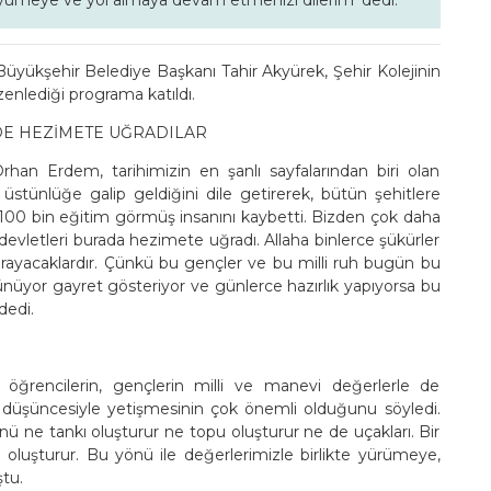
büyümeye ve yol almaya devam etmenizi dilerim' dedi.
yükşehir Belediye Başkanı Tahir Akyürek, Şehir Kolejinin
enlediği programa katıldı.
DE HEZİMETE UĞRADILAR
an Erdem, tarihimizin en şanlı sayfalarından biri olan
 üstünlüğe galip geldiğini dile getirerek, bütün şehitlere
, 100 bin eğitim görmüş insanını kaybetti. Bizden çok daha
 devletleri burada hezimete uğradı. Allaha binlerce şükürler
rayacaklardır. Çünkü bu gençler ve bu milli ruh bugün bu
ünüyor gayret gösteriyor ve günlerce hazırlık yapıyorsa bu
dedi.
öğrencilerin, gençlerin milli ve manevi değerlerle de
 düşüncesiyle yetişmesinin çok önemli olduğunu söyledi.
ünü ne tankı oluşturur ne topu oluşturur ne de uçakları. Bir
ği oluşturur. Bu yönü ile değerlerimizle birlikte yürümeye,
tu.