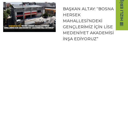
HIZLI ERIŞIM
BAŞKAN ALTAY: “BOSNA
HERSEK
MAHALLESİ’NDEKİ
GENÇLERİMİZ İÇİN LİSE
MEDENİYET AKADEMİSİ
İNŞA EDİYORUZ”
05.08.2026 09:31
BAŞKAN ALTAY, HALİT
EROĞLU KUR’AN
KURSU’NDA
ÖĞRENCİLERLE BİR
ARAYA GELDİ
04.08.2026 12:07
BAŞKAN ALTAY TÜM