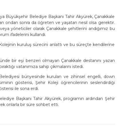
 Büyükşehir Belediye Başkanı Tahir Akyürek, Çanakkale
şayan ondan sonra da öğreten ve yaşatan nesil olsa gerektir.
veya yöneticiler olarak Çanakkale şehitlerini andığımız bu
um ifadelerini kullandı.
olejinin kuruluş sürecini anlattı ve bu süreçte kendilerine
ünde bir eşi benzeri olmayan Çanakkale destanını yazan
ıraktığı vatanımıza sahip çıkmalarını istedi.
lediyesi bünyesinde kurulan ve zihinsel engelli, down
nın gösterisi, Şehir Koleji öğrencilerinin seslendirdiği
terisi ile sona erdi.
elediye Başkanı Tahir Akyürek, programın ardından Şehir
ek onlarla bir süre sohbet etti.