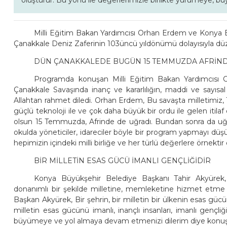
oluşturur. Bu yönü ile değerlerimizle birlikte yürümeye, 
Milli Eğitim Bakan Yardımcısı Orhan Erdem ve Konya Bü
Çanakkale Deniz Zaferinin 103üncü yıldönümü dolayısıyla düz
DÜN ÇANAKKALEDE BUGÜN 15 TEMMUZDA AFRİN
Programda konuşan Milli Eğitim Bakan Yardımcısı Orh
Çanakkale Savaşında inanç ve kararlılığın, maddi ve sayısal
Allahtan rahmet diledi. Orhan Erdem, Bu savaşta milletimiz
güçlü teknoloji ile ve çok daha büyük bir ordu ile gelen itilaf
olsun 15 Temmuzda, Afrinde de uğradı. Bundan sonra da uğ
okulda yöneticiler, idareciler böyle bir program yapmayı düş
hepimizin içindeki milli birliğe ve her türlü değerlere örnektir 
BİR MİLLETİN ESAS GÜCÜ İMANLI GENÇLİĞİDİR
Konya Büyükşehir Belediye Başkanı Tahir Akyürek, 
donanımlı bir şekilde milletine, memleketine hizmet etme
Başkan Akyürek, Bir şehrin, bir milletin bir ülkenin esas güc
milletin esas gücünü imanlı, inançlı insanları, imanlı gençli
büyümeye ve yol almaya devam etmenizi dilerim diye konuş