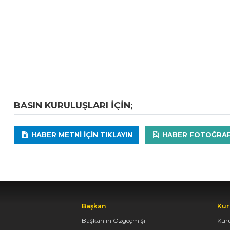
BASIN KURULUŞLARI IÇIN;
HABER METNI IÇIN TIKLAYIN
HABER FOTOĞRAFLA
Başkan
Kur
Başkan'ın Özgeçmişi
Kur