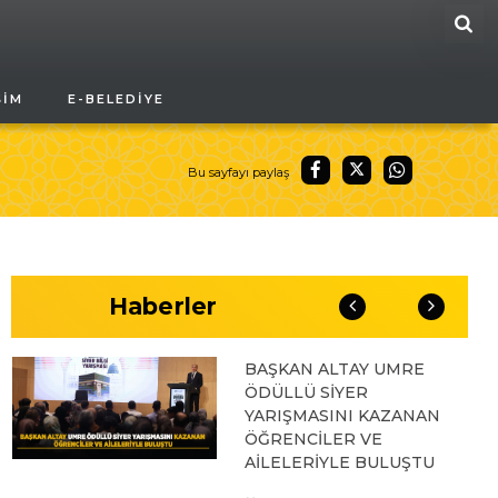
ARA
04.08.2026 10:10
ŞIM
E-BELEDIYE
BAŞKAN ALTAY “VEFA
UMRESİ” İKİNCİ
KAFİLESİNİN KURA
ÇEKİLİŞİNE KATILARAK
Bu sayfayı paylaş
KONYALILARIN
HEYECANINA ORTAK
OLDU
03.08.2026 17:04
Haberler
BAŞKAN ALTAY UMRE
ÖDÜLLÜ SİYER
YARIŞMASINI KAZANAN
ÖĞRENCİLER VE
AİLELERİYLE BULUŞTU