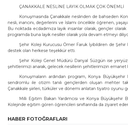
ÇANAKKALE NESLİNE LAYIK OLMAK ÇOK ÖNEMLİ
Konuşmasında Çanakkale neslinden de bahseden Konya
nesli, inancını, değerlerini ve İslamı öncelikle öğrenen, ya
Bu noktada ecdadımıza layık insanlar olarak, gençler olarak 
programda buna layık nesiller olarak yola devam etmeyi diliyor
Şehir Koleji Kurucusu Ömer Faruk İyibildiren de Şehir K
destek olan herkese teşekkür etti.
Şehir Koleji Genel Müdürü Danyal Süzgün ise yeryüz
şehitlerimizi anarak, gelecek nesillerin şehitlerimizin emanet b
Konuşmaların ardından program, Konya Büyükşehir Be
sendromlu ile otizm tanılı gençlerden oluşan mehter takımı
Çanakkale şiirleri, türküler ve dönemi anlatan tiyatro oyunu gös
Milli Eğitim Bakan Yardımcısı ve Konya Büyükşehir B
Kolejinde eğitim gören öğrencileri sınıflarında da ziyaret eder
HABER FOTOĞRAFLARI