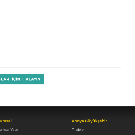
RI IÇIN TIKLAYIN
umsal
Konya Büyükşehir
umsal Yapı
Projeler