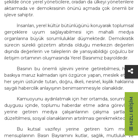
şekilde önce yerel yöneticilere, oradan da ülkeyi yönetenlere
aktarmada ve demokrasinin önünü açmada çok önemli bir
işleve sahiptir.
İnsanları, yerel kültür bütünlüğünü koruyarak toplumsal
gerçeklere uyum sağlayabilmesi için mahalli medya
organlarına büyük sorumluluklar düşmektedir. Demokratik
sürecin sürekli gözetim altında olduğu merkezin değerleri
dışında değerlerin ve taleplerin de yansıyabildiği çoğulcu bir
iletişim ortamının oluşmasında Yerel Basınımız başroldedir.
Basının bu önemli işlevini yerine getirebilmesi, hiçbir
baskıya maruz kalmadan işini özgürce yapan, meslek etiğini
her şeyin üstünde tutan, doğru, ilkeli, nesnel, kişilik haklarına
saygılı habercilik anlayışının benimsenmesiyle olanaklıdır.
Kamuoyunu aydınlatmak için her ortamda, sorumluluk
HIZLI ERIŞIM
duygusu içinde, toplumu haberdar etme adına görevlerini
yerine getiren medya çalışanlarının çalışma şartlarının
düzeltilmesi, sosyal olanaklarının artırılması gerekmektedir.
Bu kutsal vazifeyi yerine getiren tüm medya
mensuplarının Basın Bayramını kutlar, sağlık, mutluluk ve