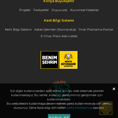
Konya Büyükşehir
Projeler
Faaliyetler
Duyurular
Kurumsal Haberler
Kent Bilgi Sistemi
Kent Bilgi Sistemi
Adres İşlemleri (Numarataj)
İmar Planlama Portalı
E-İmar Planı Askı Listesi
Sizi diğer kullanıcılardan ayırt etmek için bu web sitesinde çerezler
kullanmaktayız. Bu veriler, kullanıcı deneyiminizi geliştirmek için
kullanılmaktadır.
Bu web sitesini kullanmaya devam ederek çerez kullanımımıza izin vermiş
Copyright 2026, www.konya.bel.tr - Tüm Hakları Saklıdır - Bilgi İşlem Dairesi
Başkanlığı
olursunuz. Daha fazla bilgi için lütfen
Çerez Politikamıza
bakınız.
KABUL ET