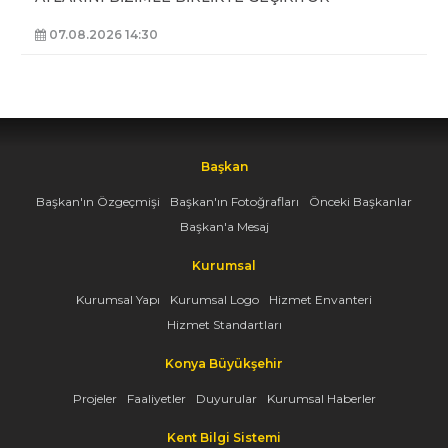
07.08.2026 14:30
Başkan
Başkan'ın Özgeçmişi
Başkan'ın Fotoğrafları
Önceki Başkanlar
Başkan'a Mesaj
Kurumsal
Kurumsal Yapı
Kurumsal Logo
Hizmet Envanteri
Hizmet Standartları
Konya Büyükşehir
Projeler
Faaliyetler
Duyurular
Kurumsal Haberler
Kent Bilgi Sistemi