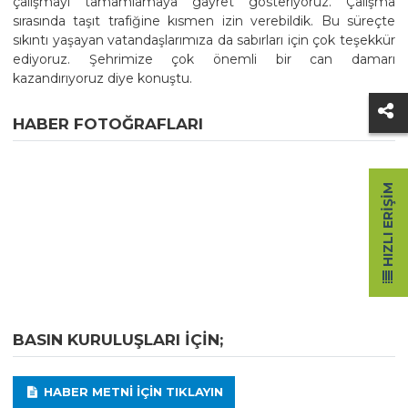
çalışmayı tamamlamaya gayret gösteriyoruz. Çalışma
sırasında taşıt trafiğine kısmen izin verebildik. Bu süreçte
sıkıntı yaşayan vatandaşlarımıza da sabırları için çok teşekkür
ediyoruz. Şehrimize çok önemli bir can damarı
kazandırıyoruz diye konuştu.
HABER FOTOĞRAFLARI
HIZLI ERIŞIM
BASIN KURULUŞLARI IÇIN;
HABER METNI IÇIN TIKLAYIN