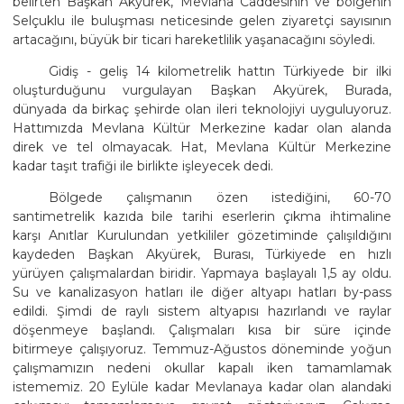
belirten Başkan Akyürek, Mevlana Caddesinin ve bölgenin
Selçuklu ile buluşması neticesinde gelen ziyaretçi sayısının
artacağını, büyük bir ticari hareketlilik yaşanacağını söyledi.
Gidiş - geliş 14 kilometrelik hattın Türkiyede bir ilki
oluşturduğunu vurgulayan Başkan Akyürek, Burada,
dünyada da birkaç şehirde olan ileri teknolojiyi uyguluyoruz.
Hattımızda Mevlana Kültür Merkezine kadar olan alanda
direk ve tel olmayacak. Hat, Mevlana Kültür Merkezine
kadar taşıt trafiği ile birlikte işleyecek dedi.
Bölgede çalışmanın özen istediğini, 60-70
santimetrelik kazıda bile tarihi eserlerin çıkma ihtimaline
karşı Anıtlar Kurulundan yetkililer gözetiminde çalışıldığını
kaydeden Başkan Akyürek, Burası, Türkiyede en hızlı
yürüyen çalışmalardan biridir. Yapmaya başlayalı 1,5 ay oldu.
Su ve kanalizasyon hatları ile diğer altyapı hatları by-pass
edildi. Şimdi de raylı sistem altyapısı hazırlandı ve raylar
döşenmeye başlandı. Çalışmaları kısa bir süre içinde
bitirmeye çalışıyoruz. Temmuz-Ağustos döneminde yoğun
çalışmamızın nedeni okullar kapalı iken tamamlamak
istememiz. 20 Eylüle kadar Mevlanaya kadar olan alandaki