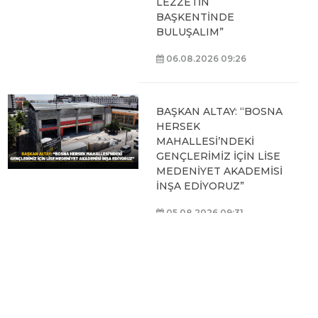
LEZZETİN
BAŞKENTİNDE
BULUŞALIM”
06.08.2026 09:26
BAŞKAN ALTAY: “BOSNA
HERSEK
MAHALLESİ’NDEKİ
GENÇLERİMİZ İÇİN LİSE
MEDENİYET AKADEMİSİ
İNŞA EDİYORUZ”
05.08.2026 09:31
BAŞKAN ALTAY, HALİT
EROĞLU KUR’AN
KURSU’NDA
ÖĞRENCİLERLE BİR