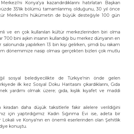
rkezi'ni Konya'ya kazandırdıklarını hatırlatan Başkan
 yüzde 35'lik bölümü tamamlanmış olduğunu, 30 yıl önce
ültür Merkezi'ni hükümetin de büyük desteğiyle 100 gün
i ve en çok kullanılan kültür merkezlerinden biri olma
ar 700 bini aşkın insanın kullandığı bu merkez dünyanın en
r salonunda yapılırken 13 bin kişi gelirken, şimdi bu rakam
bizim dönemimize nasip olması gerçekten bizleri çok mutlu
ğil sosyal belediyecilikte de Türkiye'nin önde gelen
ede ilk kez Sosyal Doku Haritasını çıkardıklarını, Gıda
kmek yardımı olmak üzere; gıda, kışlık kıyafet ve maddi
n kiradan daha düşük taksitlerle fakir ailelere verildiğini
ız için yaptırdığımız Kadın Sığınma Evi ise, adeta bir
r Lokali ve Konya'nın en önemli eserlerinden olan Şehitlik
diye konuştu.