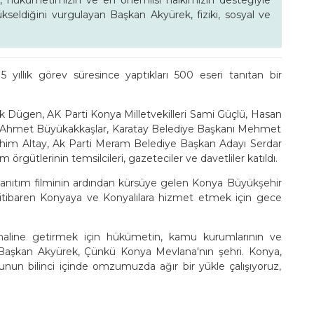
, hükümetimizin ve en önemlisi halkımızın desteğiyle
ükseldiğini vurgulayan Başkan Akyürek, fiziki, sosyal ve
yıllık görev süresince yaptıkları 500 eseri tanıtan bir
k Dügen, AK Parti Konya Milletvekilleri Sami Güçlü, Hasan
Ahmet Büyükakkaşlar, Karatay Belediye Başkanı Mehmet
rahim Altay, Ak Parti Meram Belediye Başkan Adayı Serdar
um örgütlerinin temsilcileri, gazeteciler ve davetliler katıldı.
ığı tanıtım filminin ardından kürsüye gelen Konya Büyükşehir
itibaren Konyaya ve Konyalılara hizmet etmek için gece
haline getirmek için hükümetin, kamu kurumlarının ve
n Başkan Akyürek, Çünkü Konya Mevlana'nın şehri. Konya,
unun bilinci içinde omzumuzda ağır bir yükle çalışıyoruz,