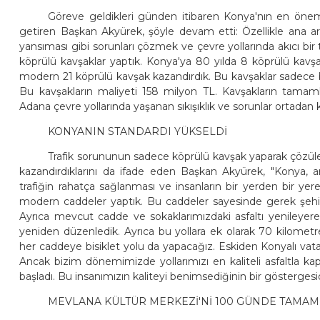
Göreve geldikleri günden itibaren Konya'nın en önemli 
getiren Başkan Akyürek, şöyle devam etti: Özellikle ana arter
yansıması gibi sorunları çözmek ve çevre yollarında akıcı bi
köprülü kavşaklar yaptık. Konya'ya 80 yılda 8 köprülü kavşa
modern 21 köprülü kavşak kazandırdık. Bu kavşaklar sadece b
Bu kavşakların maliyeti 158 milyon TL. Kavşakların tamamla
Adana çevre yollarında yaşanan sıkışıklık ve sorunlar ortadan k
KONYANIN STANDARDI YÜKSELDİ
Trafik sorununun sadece köprülü kavşak yaparak çözül
kazandırdıklarını da ifade eden Başkan Akyürek, "Konya, ar
trafiğin rahatça sağlanması ve insanların bir yerden bir yer
modern caddeler yaptık. Bu caddeler sayesinde gerek şehir i
Ayrıca mevcut cadde ve sokaklarımızdaki asfaltı yenileyerek
yeniden düzenledik. Ayrıca bu yollara ek olarak 70 kilome
her caddeye bisiklet yolu da yapacağız. Eskiden Konyalı vata
Ancak bizim dönemimizde yollarımızı en kaliteli asfaltla ka
başladı. Bu insanımızın kaliteyi benimsediğinin bir göstergesidi
MEVLANA KÜLTÜR MERKEZİ'Nİ 100 GÜNDE TAMAM