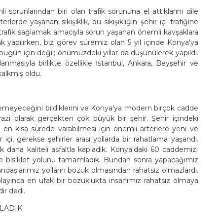
sorunlarından biri olan trafik sorununa el attıklarını dile
lerde yaşanan sıkışıklık, bu sıkışıklığın şehir içi trafiğine
r trafik sağlamak amacıyla sorun yaşanan önemli kavşaklara
k yapılırken, biz görev süremiz olan 5 yıl içinde Konya'ya
ugün için değil; önümüzdeki yıllar da düşünülerek yapıldı.
nmasıyla birlikte özellikle İstanbul, Ankara, Beyşehir ve
alkmış oldu.
emeyeceğini bildiklerini ve Konya'ya modern birçok cadde
azi olarak gerçekten çok büyük bir şehir. Şehir içindeki
e en kısa sürede varabilmesi için önemli arterlere yeni ve
çi, gerekse şehirler arası yollarda bir rahatlama yaşandı.
 daha kaliteli asfaltla kapladık. Konya'daki 60 caddemizi
tre bisiklet yolunu tamamladık. Bundan sonra yapacağımız
ndaşlarımız yolların bozuk olmasından rahatsız olmazlardı.
playınca en ufak bir bozuklukta insanımız rahatsız olmaya
r dedi.
LADIK