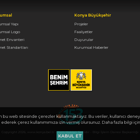
umsal
Konya Büyükşehir
umsal Yapı
Projeler
umsal Logo
Faaliyetler
met Envanteri
Duyurular
et Standartları
Kurumsal Haberler
in bu web sitesinde çerezler kullanmaktayız. Bu veriler, kullanıcı deneyi
derek çerez kullanımımıza izin vermiş olursunuz. Daha fazla bilgi için
Copyright 2026, www.konya.bel.tr - Tüm Hakları Saklıdır - Bilgi İşlem Dairesi Başkanlığı
KABUL ET