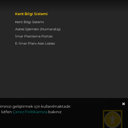
VE DRONE GÖSTERİSİ
YAPILDI
Kent Bilgi Sistemi
06.08.2026 09:43
Kent Bilgi Sistemi
Adres İşlemleri (Numarataj)
İmar Planlama Portalı
BAŞKAN ALTAY: “GELİN,
E-İmar Planı Askı Listesi
SADECE MİDELERE
DEĞİL, RUHLARA DA
HİTAP EDEN KONYA’DA,
LEZZETİN
BAŞKENTİNDE
BULUŞALIM”
06.08.2026 09:26
minizi geliştirmek için kullanılmaktadır.
BAŞKAN ALTAY: “BOSNA
 lütfen
Çerez Politikamıza
bakınız.
HERSEK
MAHALLESİ’NDEKİ