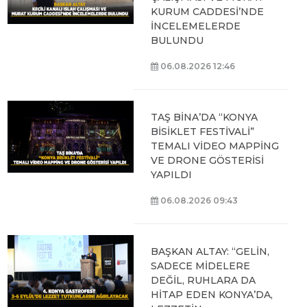
KURUM CADDESİ’NDE
İNCELEMELERDE
BULUNDU
06.08.2026 12:46
TAŞ BİNA’DA “KONYA
BİSİKLET FESTİVALİ”
TEMALI VİDEO MAPPİNG
VE DRONE GÖSTERİSİ
YAPILDI
06.08.2026 09:43
BAŞKAN ALTAY: “GELİN,
SADECE MİDELERE
DEĞİL, RUHLARA DA
HİTAP EDEN KONYA’DA,