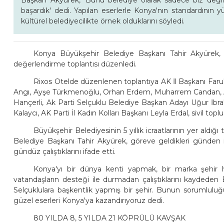
Başkan Akyürek, 'Bunu belediye olarak sadece biz değil
başardık' dedi. Yapılan eserlerle Konya'nın standardının y
kültürel belediyecilikte örnek olduklarını söyledi.
Konya Büyükşehir Belediye Başkanı Tahir Akyürek, 5 
değerlendirme toplantısı düzenledi.
Rixos Otelde düzenlenen toplantıya AK İl Başkanı Faru
Angı, Ayşe Türkmenoğlu, Orhan Erdem, Muharrem Candan, 
Hançerli, Ak Parti Selçuklu Belediye Başkan Adayı Uğur İb
Kalaycı, AK Parti İl Kadın Kolları Başkanı Leyla Erdal, sivil topl
Büyükşehir Belediyesinin 5 yıllık icraatlarının yer ald
Belediye Başkanı Tahir Akyürek, göreve geldikleri günden 
gündüz çalıştıklarını ifade etti.
Konya'yı bir dünya kenti yapmak, bir marka şehir 
vatandaşların desteği ile durmadan çalıştıklarını kaydede
Selçuklulara başkentlik yapmış bir şehir. Bunun sorumluluğ
güzel eserleri Konya'ya kazandırıyoruz dedi.
80 YILDA 8, 5 YILDA 21 KÖPRÜLÜ KAVŞAK