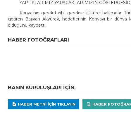
YAPTIKLARIMIZ YAPACAKLARIMIZIN GÖSTERGESİD
Konya'nın gerek tarihi, gerekse kültürel bakımdan Türk
getiren Başkan Akyürek, hedeflerinin Konyayı bir dünya 
olduğunu kaydetti.
HABER FOTOĞRAFLARI
BASIN KURULUŞLARI IÇIN;
HABER METNI IÇIN TIKLAYIN
HABER FOTOĞRAFLA