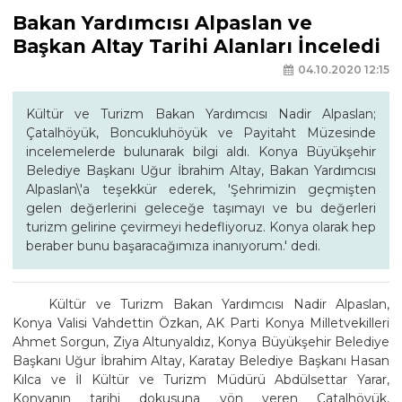
Bakan Yardımcısı Alpaslan ve
Başkan Altay Tarihi Alanları İnceledi
04.10.2020 12:15
Kültür ve Turizm Bakan Yardımcısı Nadir Alpaslan;
Çatalhöyük, Boncukluhöyük ve Payitaht Müzesinde
incelemelerde bulunarak bilgi aldı. Konya Büyükşehir
Belediye Başkanı Uğur İbrahim Altay, Bakan Yardımcısı
Alpaslan\'a teşekkür ederek, 'Şehrimizin geçmişten
gelen değerlerini geleceğe taşımayı ve bu değerleri
turizm gelirine çevirmeyi hedefliyoruz. Konya olarak hep
beraber bunu başaracağımıza inanıyorum.' dedi.
Kültür ve Turizm Bakan Yardımcısı Nadir Alpaslan,
Konya Valisi Vahdettin Özkan, AK Parti Konya Milletvekilleri
Ahmet Sorgun, Ziya Altunyaldız, Konya Büyükşehir Belediye
Başkanı Uğur İbrahim Altay, Karatay Belediye Başkanı Hasan
Kılca ve İl Kültür ve Turizm Müdürü Abdülsettar Yarar,
Konyanın tarihi dokusuna yön veren Çatalhöyük,