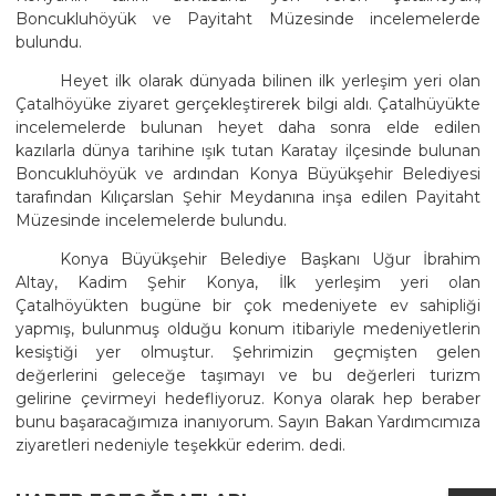
Boncukluhöyük ve Payitaht Müzesinde incelemelerde
bulundu.
Heyet ilk olarak dünyada bilinen ilk yerleşim yeri olan
Çatalhöyüke ziyaret gerçekleştirerek bilgi aldı. Çatalhüyükte
incelemelerde bulunan heyet daha sonra elde edilen
kazılarla dünya tarihine ışık tutan Karatay ilçesinde bulunan
Boncukluhöyük ve ardından Konya Büyükşehir Belediyesi
tarafından Kılıçarslan Şehir Meydanına inşa edilen Payitaht
Müzesinde incelemelerde bulundu.
Konya Büyükşehir Belediye Başkanı Uğur İbrahim
Altay, Kadim Şehir Konya, İlk yerleşim yeri olan
Çatalhöyükten bugüne bir çok medeniyete ev sahipliği
yapmış, bulunmuş olduğu konum itibariyle medeniyetlerin
kesiştiği yer olmuştur. Şehrimizin geçmişten gelen
değerlerini geleceğe taşımayı ve bu değerleri turizm
gelirine çevirmeyi hedefliyoruz. Konya olarak hep beraber
bunu başaracağımıza inanıyorum. Sayın Bakan Yardımcımıza
ziyaretleri nedeniyle teşekkür ederim. dedi.