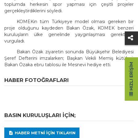
toplumda herkesin spor yapması için çeşitli projeler
gerçekleştirdiklerini söyledi.
KOMEKin tüm Türkiyeye model olması gereken bir
proje olduğunu kaydeden Bakan Özak, KOMEK benzeri
kuruluşların ülke genelinde yaygınlaşması gerektiğini
vurguladı.
Bakan Özak ziyaretin sonunda Büyükşehir Belediyesi
Şeref Defterini imzalarken; Başkan Vekili Memiş kütükcü
HIZLI ERIŞIM
Bakan Özaka ebru tablosu ile Mesnevi hediye etti.
HABER FOTOĞRAFLARI
BASIN KURULUŞLARI IÇIN;
HABER METNI IÇIN TIKLAYIN