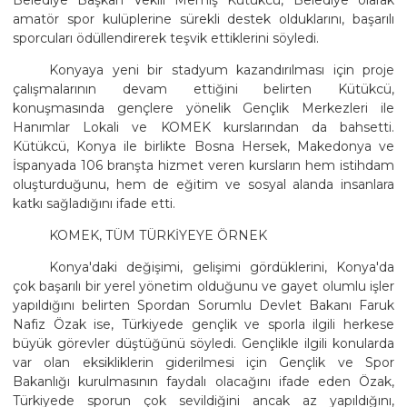
amatör spor kulüplerine sürekli destek olduklarını, başarılı
sporcuları ödüllendirerek teşvik ettiklerini söyledi.
Konyaya yeni bir stadyum kazandırılması için proje
çalışmalarının devam ettiğini belirten Kütükcü,
konuşmasında gençlere yönelik Gençlik Merkezleri ile
Hanımlar Lokali ve KOMEK kurslarından da bahsetti.
Kütükcü, Konya ile birlikte Bosna Hersek, Makedonya ve
İspanyada 106 branşta hizmet veren kursların hem istihdam
oluşturduğunu, hem de eğitim ve sosyal alanda insanlara
katkı sağladığını ifade etti.
KOMEK, TÜM TÜRKİYEYE ÖRNEK
Konya'daki değişimi, gelişimi gördüklerini, Konya'da
çok başarılı bir yerel yönetim olduğunu ve gayet olumlu işler
yapıldığını belirten Spordan Sorumlu Devlet Bakanı Faruk
Nafiz Özak ise, Türkiyede gençlik ve sporla ilgili herkese
büyük görevler düştüğünü söyledi. Gençlikle ilgili konularda
var olan eksikliklerin giderilmesi için Gençlik ve Spor
Bakanlığı kurulmasının faydalı olacağını ifade eden Özak,
Türkiyede sporun çok sevildiğini ancak az yapıldığını,