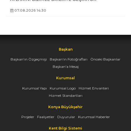
07.08.2026 14:30
Başkan
Başkan'ın Özgeçmişi
Başkan'ın Fotoğrafları
Önceki Başkanlar
Başkan'a Mesaj
Kurumsal
Kurumsal Yapı
Kurumsal Logo
Hizmet Envanteri
Hizmet Standartları
Konya Büyükşehir
Projeler
Faaliyetler
Duyurular
Kurumsal Haberler
Kent Bilgi Sistemi