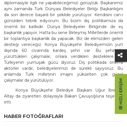
diplomasiyle ilgili ne yapabileceğimizi görüştük. Başkanımız
aynı zamanda Türk Dünyası Belediyeler Birliği Başkanlığını
da son derece başarılı bir şekilde yürütüyor. Kendisini can-ı
gönülden tebrik ediyorum. Bu bizim dış politikamıza da
önemli bir katkıdır. Dünya Belediyeler Birliğinde de eş
başkanlık yapıyor. Hatta bu sene Birleşmiş Milletlerde önemli
bir toplantıya başkanlık da yapacak. Biz de elimizden gelen
desteği vereceğiz. Konya Büyükşehir Belediyemizin yurt
dışında 60 civarında kardeş şehri var. Bu şehirlerle
yürüttükleri çalışmalar, onlara verdikleri desteklere de
Türkiyenin yumuşak gücü diyoruz. Dış politikada önemli
aktörler vardır, belediyelerimizi de sürekli sayıyoruz. Bu
anlamda Türk milletinin imajını yükselten çok güzel
çalışmalar da yürütülüyor.
HIZLI ERIŞIM
Konya Büyükşehir Belediye Başkanı Uğur İbrahim
Altay da ziyaretleri dolayısıyla Bakan Çavuşoğluna teşekkür
etti.
HABER FOTOĞRAFLARI