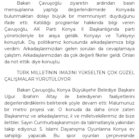
Bakan Çavuşoğlu ziyaretin ardından basın
mensuplarına yaptığı değerlendirmede Konyada
bulunmaktan dolayı büyük bir memnuniyet duyduğunu
ifade etti. Katıldığı programlar hakkında bilgi veren
Çavuşoğlu, AK Parti Konya İl Başkanlığında parti
yöneticileriyle bir araya geldik. Konyayı ve Türkiyeyi
konuştuk. Dış politikamız konusunda arkadaşlarımıza bilgi
verdim. Arkadaşlarımızdan gelen soruları da cevaplamaya
çalıştım. Arkadaşlarımızdan da çok değerli fikirler geldi. Onları
da not ettik. diye konuştu.
TÜRK MİLLETİNİN İMAJINI YÜKSELTEN ÇOK GÜZEL
ÇALIŞMALAR YÜRÜTÜLÜYOR
Bakan Çavuşoğlu, Konya Büyükşehir Belediye Başkanı
Uğur İbrahim Altay ile belediyenin faaliyetlerini
değerlendirdiklerini belirterek şöyle devam etti: Malumunuz
bir metro projesi var. O konuda da daha önce zaten
Başkanımız ve arkadaşlarımız, il ve milletvekillerimiz de bize
ilettiler. Sayın Cumhurbaşkanımızın da talimatlarıyla yakından
takip ediyoruz. 5. İslami Dayanışma Oyunlarına Konya ev
sahipliği yapacak. Bu spor oyunları çerçevesinde