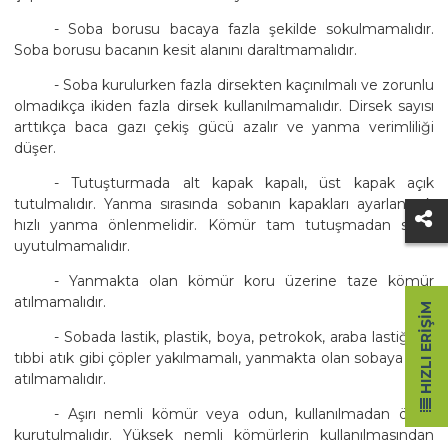
- Soba borusu bacaya fazla şekilde sokulmamalıdır.
Soba borusu bacanın kesit alanını daraltmamalıdır.
- Soba kurulurken fazla dirsekten kaçınılmalı ve zorunlu
olmadıkça ikiden fazla dirsek kullanılmamalıdır. Dirsek sayısı
arttıkça baca gazı çekiş gücü azalır ve yanma verimliliği
düşer.
- Tutuşturmada alt kapak kapalı, üst kapak açık
tutulmalıdır. Yanma sırasında sobanın kapakları ayarlanarak
hızlı yanma önlenmelidir. Kömür tam tutuşmadan soba
uyutulmamalıdır.
- Yanmakta olan kömür koru üzerine taze kömür
atılmamalıdır.
HIZLI ERIŞIM
- Sobada lastik, plastik, boya, petrokok, araba lastiği ve
tıbbi atık gibi çöpler yakılmamalı, yanmakta olan sobaya çöp
atılmamalıdır.
- Aşırı nemli kömür veya odun, kullanılmadan önce
kurutulmalıdır. Yüksek nemli kömürlerin kullanılmasından