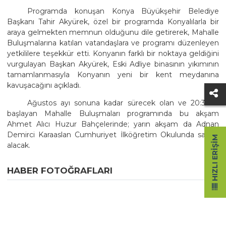
Programda konuşan Konya Büyükşehir Belediye
Başkanı Tahir Akyürek, özel bir programda Konyalılarla bir
araya gelmekten memnun olduğunu dile getirerek, Mahalle
Buluşmalarına katılan vatandaşlara ve programı düzenleyen
yetkililere teşekkür etti. Konyanın farklı bir noktaya geldiğini
vurgulayan Başkan Akyürek, Eski Adliye binasının yıkımının
tamamlanmasıyla Konyanın yeni bir kent meydanına
kavuşacağını açıkladı.
Ağustos ayı sonuna kadar sürecek olan ve 20:30da
başlayan Mahalle Buluşmaları programında bu akşam
Ahmet Alıcı Huzur Bahçelerinde; yarın akşam da Adnan
Demirci Karaaslan Cumhuriyet İlköğretim Okulunda sahne
HIZLI ERIŞIM
alacak.
HABER FOTOĞRAFLARI