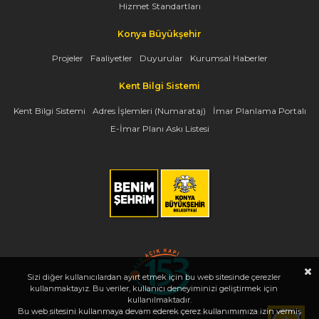
Hizmet Standartları
Konya Büyükşehir
Projeler
Faaliyetler
Duyurular
Kurumsal Haberler
Kent Bilgi Sistemi
Kent Bilgi Sistemi
Adres İşlemleri (Numarataj)
İmar Planlama Portalı
E-İmar Planı Askı Listesi
Sizi diğer kullanıcılardan ayırt etmek için bu web sitesinde çerezler
kullanmaktayız. Bu veriler, kullanıcı deneyiminizi geliştirmek için
kullanılmaktadır.
Bu web sitesini kullanmaya devam ederek çerez kullanımımıza izin vermiş
Copyright 2026, www.konya.bel.tr - Tüm Hakları Saklıdır - Bilgi İşlem Dairesi