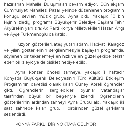
hazırlanan Mahalle Buluşmaları devam ediyor. Dün akşam
Cumhuriyet Mahallesi Pazar yerinde düzenlenen programın
konuğu sevilen müzik grubu Ayna oldu. Yaklaşık 10 bin
kişinin izlediği programa Büyükşehir Belediye Başkanı Tahir
Akyürekin yanı sıra; Ak Parti Konya Milletvekilleri Hasan Angı
ve Ayşe Türkmenoğlu da katıldı.
İllüzyon gösterileri, ateş yutan adam, Hacivat  Karagöz
ve yılan gösterilerinin sergilenmesiyle başlayan programda,
söylenen bir tekerlemeyi en hızlı ve en güzel şekilde tekrar
eden bir izleyiciye de bisiklet hediye edildi.
Ayna konseri öncesi sahneye, yaklaşık 1 haftadır
Konyada Büyükşehir Belediyesinin Türk Kültürü Etkileşim
Programının davetlisi olarak kalan Güney Koreli öğrenciler
çıktı. Öğrencilerin sergiledikleri oyunlar vatandaşlar
tarafından büyük bir beğeniyle izlendi. Öğrencilerin
gösterilerinin ardından sahneyi Ayna Grubu aldı. Yaklaşık iki
saat sahnede kalan grup, i birbirinden güzel şarkılarını
seslendirdi.
KONYA FARKLI BİR NOKTAYA GELİYOR