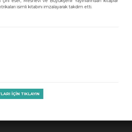
ni eser, Mesnevi ve Büyükşehir Yayınlarından kitaplar
kaları isimli kitabını imzalayarak takdim etti.
RI IÇIN TIKLAYIN