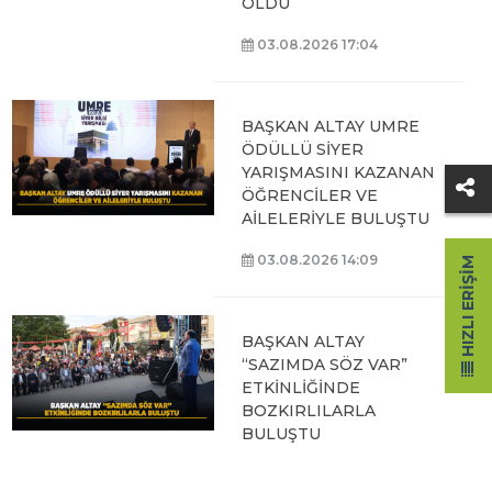
OLDU
03.08.2026 17:04
BAŞKAN ALTAY UMRE
ÖDÜLLÜ SİYER
YARIŞMASINI KAZANAN
ÖĞRENCİLER VE
AİLELERİYLE BULUŞTU
03.08.2026 14:09
HIZLI ERIŞIM
BAŞKAN ALTAY
“SAZIMDA SÖZ VAR”
ETKİNLİĞİNDE
BOZKIRLILARLA
BULUŞTU
03.08.2026 11:49