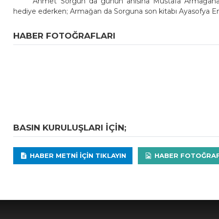
Ahmet Sorgun da günün anısına Mustafa Armağana çi
hediye ederken; Armağan da Sorguna son kitabı Ayasofya Entri
HABER FOTOĞRAFLARI
BASIN KURULUŞLARI IÇIN;
HABER METNI IÇIN TIKLAYIN
HABER FOTOĞRAFLA