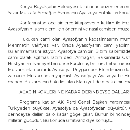
Konya Büyükşehir Belediyesi tarafından düzenlenen ve
Yazar Mustafa Armağan Avrupanın Ayasofya Entrikaları konu
Konferanstan öce binlerce kitapseverin katılım ile im
Ayasofyanın İslam alemi için önemini ve nasıl camiden müz
Hukuken cami olan Ayasofyanın kapatılmasının mümk
Mehmetin vakfiyesi var. Orada Ayasofyanın cami yapılm
kullanılmamasını istiyor. Ayasofya camidir. Bizim kalbimi
cami olarak açılması lazım dedi. Armağan, Balkanlarda Osma
Hristiyanları İslamiyetten önce kurulmuş bir mezhebe mensup
Müslümanları onlardı. Ayasofya, Peygamber Efendimizin dünya
zamanın Müslümanları yapmıştı Ayasofyayı. Ayasofya bir Hri
mabed. Bu zamanın hak dini olan İslamiyet de o hak dinin mab
AĞACIN KÖKLERİ NE KADAR DERİNDEYSE DALLAR
Programa katılan AK Parti Genel Başkan Yardımcısı 
Türkiyeden büyükse, Ayasofya da Ayasofyadan büyüktür. Ç
derindeyse dalları da o kadar göğe çıkar. Bunun bilincinde
milletin gücüdür. Bu konuda ümitvarız diye konuştu.