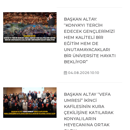
BAŞKAN ALTAY:
“KONYA'YI TERCİH
EDECEK GENÇLERİMİZİ
HEM KALİTELİ BİR
EĞİTİM HEM DE
UNUTAMAYACAKLARI
BİR ÜNİVERSİTE HAYATI
BEKLİYOR”
04.08.2026 10:10
BAŞKAN ALTAY “VEFA
UMRESİ” İKİNCİ
KAFİLESİNİN KURA
ÇEKİLİŞİNE KATILARAK
KONYALILARIN
HEYECANINA ORTAK