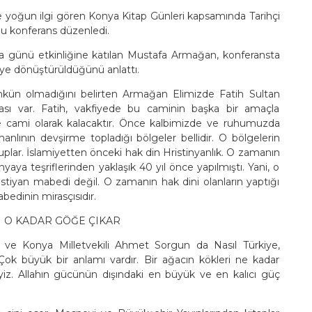
 yoğun ilgi gören Konya Kitap Günleri kapsamında Tarihçi
lu konferans düzenledi.
za günü etkinliğine katılan Mustafa Armağan, konferansta
eye dönüştürüldüğünü anlattı.
ün olmadığını belirten Armağan Elimizde Fatih Sultan
ası var. Fatih, vakfiyede bu caminin başka bir amaçla
zde cami olarak kalacaktır. Önce kalbimizde ve ruhumuzda
nlının devşirme topladığı bölgeler bellidir. O bölgelerin
lar. İslamiyetten önceki hak din Hristinyanlık. O zamanın
ya teşriflerinden yaklaşık 40 yıl önce yapılmıştı. Yani, o
stiyan mabedi değil. O zamanın hak dini olanların yaptığı
edinin mirasçısıdır.
I O KADAR GÖĞE ÇIKAR
ve Konya Milletvekili Ahmet Sorgun da Nasıl Türkiye,
ok büyük bir anlamı vardır. Bir ağacın kökleri ne kadar
yiz. Allahın gücünün dışındaki en büyük ve en kalıcı güç