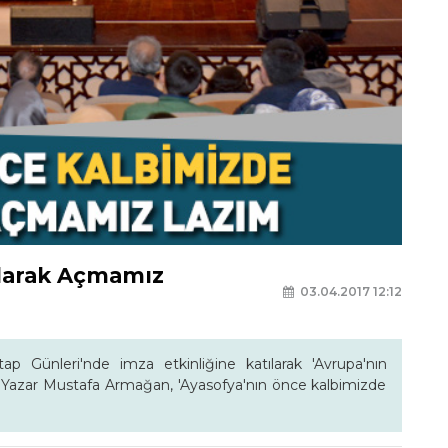
Olarak Açmamız
03.04.2017 12:12
p Günleri'nde imza etkinliğine katılarak 'Avrupa'nın
çi Yazar Mustafa Armağan, 'Ayasofya'nın önce kalbimizde