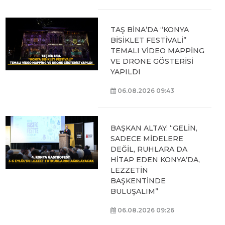
TAŞ BİNA’DA “KONYA
BİSİKLET FESTİVALİ”
TEMALI VİDEO MAPPİNG
VE DRONE GÖSTERİSİ
YAPILDI
06.08.2026 09:43
BAŞKAN ALTAY: “GELİN,
SADECE MİDELERE
DEĞİL, RUHLARA DA
HİTAP EDEN KONYA’DA,
LEZZETİN
BAŞKENTİNDE
BULUŞALIM”
06.08.2026 09:26