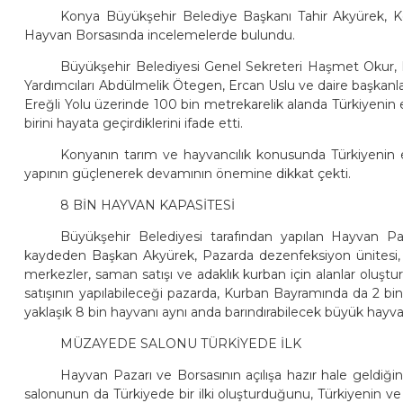
Konya Büyükşehir Belediye Başkanı Tahir Akyürek, K
Hayvan Borsasında incelemelerde bulundu.
Büyükşehir Belediyesi Genel Sekreteri Haşmet Okur,
Yardımcıları Abdülmelik Ötegen, Ercan Uslu ve daire başkanları
Ereğli Yolu üzerinde 100 bin metrekarelik alanda Türkiyeni
birini hayata geçirdiklerini ifade etti.
Konyanın tarım ve hayvancılık konusunda Türkiyeni
yapının güçlenerek devamının önemine dikkat çekti.
8 BİN HAYVAN KAPASİTESİ
Büyükşehir Belediyesi tarafından yapılan Hayvan Paz
kaydeden Başkan Akyürek, Pazarda dezenfeksiyon ünitesi, kara
merkezler, saman satışı ve adaklık kurban için alanlar oluş
satışının yapılabileceği pazarda, Kurban Bayramında da 2 bi
yaklaşık 8 bin hayvanı aynı anda barındırabilecek büyük hayva
MÜZAYEDE SALONU TÜRKİYEDE İLK
Hayvan Pazarı ve Borsasının açılışa hazır hale geld
salonunun da Türkiyede bir ilki oluşturduğunu, Türkiyenin v