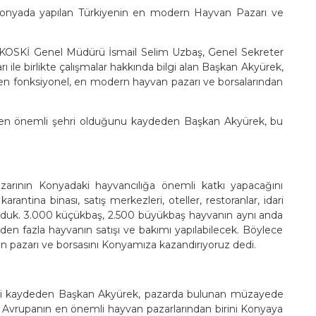
onyada yapılan Türkiyenin en modern Hayvan Pazarı ve
 KOSKİ Genel Müdürü İsmail Selim Uzbaş, Genel Sekreter
 ile birlikte çalışmalar hakkında bilgi alan Başkan Akyürek,
n en fonksiyonel, en modern hayvan pazarı ve borsalarından
n en önemli şehri olduğunu kaydeden Başkan Akyürek, bu
arının Konyadaki hayvancılığa önemli katkı yapacağını
ntina binası, satış merkezleri, oteller, restoranlar, idari
turduk. 3.000 küçükbaş, 2.500 büyükbaş hayvanın aynı anda
nden fazla hayvanın satışı ve bakımı yapılabilecek. Böylece
n pazarı ve borsasını Konyamıza kazandırıyoruz dedi.
iğini kaydeden Başkan Akyürek, pazarda bulunan müzayede
e Avrupanın en önemli hayvan pazarlarından birini Konyaya