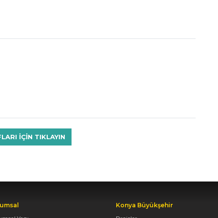
RI IÇIN TIKLAYIN
umsal
Konya Büyükşehir