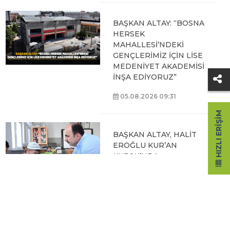
BAŞKAN ALTAY: “BOSNA
HERSEK
MAHALLESİ’NDEKİ
GENÇLERİMİZ İÇİN LİSE
MEDENİYET AKADEMİSİ
İNŞA EDİYORUZ”
05.08.2026 09:31
HIZLI ERIŞIM
BAŞKAN ALTAY, HALİT
EROĞLU KUR’AN
KURSU’NDA
ÖĞRENCİLERLE BİR
ARAYA GELDİ
04.08.2026 12:07