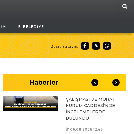
ARA
BAŞKAN ALTAY, GENÇ
ŞIM
E-BELEDIYE
KOMEK AKIL VE ZEKÂ
OYUNLARI’NIN FİNAL
TURUNDA
ÖĞRENCİLERİN
Bu sayfayı paylaş
HEYECANINI PAYLAŞTI
06.08.2026 15:06
Haberler
BAŞKAN ALTAY, KEÇİLİ
KANALI ISLAH
ÇALIŞMASI VE MURAT
KURUM CADDESİ’NDE
İNCELEMELERDE
BULUNDU
06.08.2026 12:46