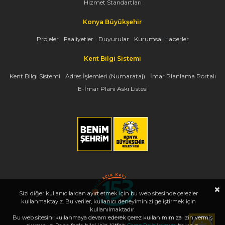
Hizmet Standartları
Konya Büyükşehir
Projeler
Faaliyetler
Duyurular
Kurumsal Haberler
Kent Bilgi Sistemi
Kent Bilgi Sistemi
Adres İşlemleri (Numarataj)
İmar Planlama Portalı
E-İmar Planı Askı Listesi
Sizi diğer kullanıcılardan ayırt etmek için bu web sitesinde çerezler
kullanmaktayız. Bu veriler, kullanıcı deneyiminizi geliştirmek için
kullanılmaktadır.
Bu web sitesini kullanmaya devam ederek çerez kullanımımıza izin vermiş
Copyright 2026, www.konya.bel.tr - Tüm Hakları Saklıdır - Bilgi İşlem Dairesi
Başkanlığı