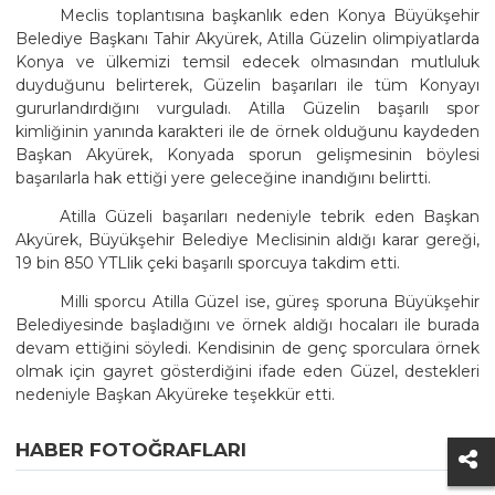
Meclis toplantısına başkanlık eden Konya Büyükşehir
Belediye Başkanı Tahir Akyürek, Atilla Güzelin olimpiyatlarda
Konya ve ülkemizi temsil edecek olmasından mutluluk
duyduğunu belirterek, Güzelin başarıları ile tüm Konyayı
gururlandırdığını vurguladı. Atilla Güzelin başarılı spor
kimliğinin yanında karakteri ile de örnek olduğunu kaydeden
Başkan Akyürek, Konyada sporun gelişmesinin böylesi
başarılarla hak ettiği yere geleceğine inandığını belirtti.
Atilla Güzeli başarıları nedeniyle tebrik eden Başkan
Akyürek, Büyükşehir Belediye Meclisinin aldığı karar gereği,
19 bin 850 YTLlik çeki başarılı sporcuya takdim etti.
Milli sporcu Atilla Güzel ise, güreş sporuna Büyükşehir
Belediyesinde başladığını ve örnek aldığı hocaları ile burada
devam ettiğini söyledi. Kendisinin de genç sporculara örnek
olmak için gayret gösterdiğini ifade eden Güzel, destekleri
nedeniyle Başkan Akyüreke teşekkür etti.
HABER FOTOĞRAFLARI