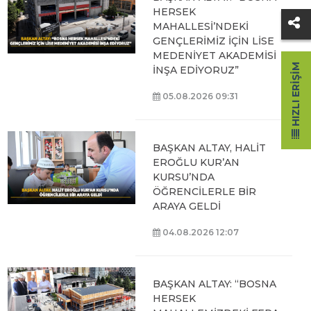
HERSEK
MAHALLESİ’NDEKİ
GENÇLERİMİZ İÇİN LİSE
MEDENİYET AKADEMİSİ
HIZLI ERIŞIM
İNŞA EDİYORUZ”
05.08.2026 09:31
BAŞKAN ALTAY, HALİT
EROĞLU KUR’AN
KURSU’NDA
ÖĞRENCİLERLE BİR
ARAYA GELDİ
04.08.2026 12:07
BAŞKAN ALTAY: “BOSNA
HERSEK