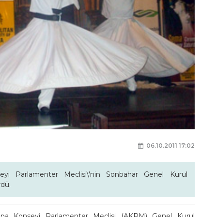
06.10.2011 17:02
eyi Parlamenter Meclisi\'nin Sonbahar Genel Kurul
rdü.
vrupa Konseyi Parlamenter Meclisi (AKPM) Genel Kurul