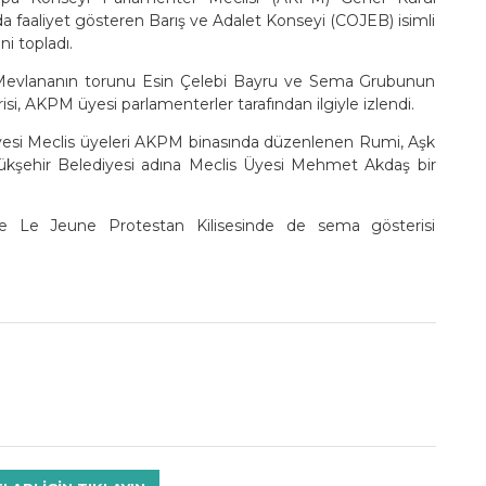
'da faaliyet gösteren Barış ve Adalet Konseyi (COJEB) isimli
i topladı.
 Mevlananın torunu Esin Çelebi Bayru ve Sema Grubunun
si, AKPM üyesi parlamenterler tarafından ilgiyle izlendi.
esi Meclis üyeleri AKPM binasında düzenlenen Rumi, Aşk
yükşehir Belediyesi adına Meclis Üyesi Mehmet Akdaş bir
re Le Jeune Protestan Kilisesinde de sema gösterisi