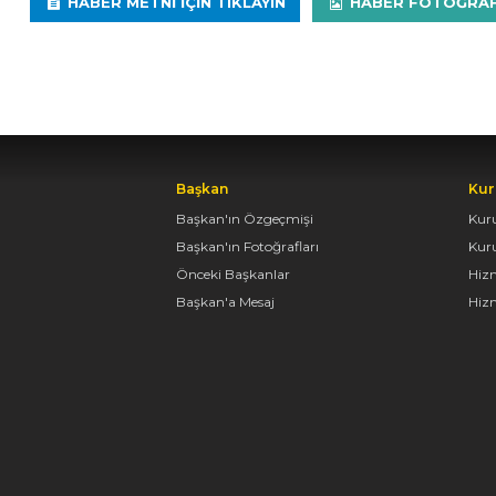
HABER METNI IÇIN TIKLAYIN
HABER FOTOĞRAFLA
Başkan
Kur
Başkan'ın Özgeçmişi
Kur
Başkan'ın Fotoğrafları
Kur
Önceki Başkanlar
Hiz
Başkan'a Mesaj
Hizm