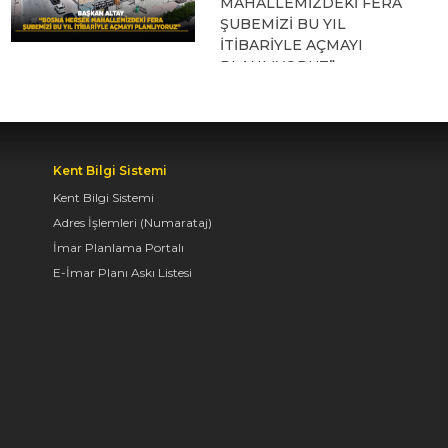
MAHALLEMİZDEKİ FERA
ŞUBEMİZİ BU YIL
İTİBARİYLE AÇMAYI
PLANLIYORUZ”
09.08.2026 12:45
Kent Bilgi Sistemi
KONYA BİSİKLET
FESTİVALİ’NİN AÇILIŞI
Kent Bilgi Sistemi
COŞKUYLA
Adres İşlemleri (Numarataj)
GERÇEKLEŞTİ
İmar Planlama Portalı
E-İmar Planı Askı Listesi
08.08.2026 12:50
AVRUPA BİSİKLET
BAŞKENTİ KONYA'DA
BİSİKLET FESTİVALİ
HEYECANI BAŞLADI