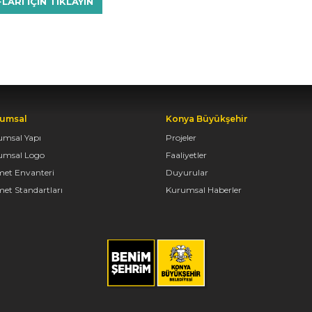
RI IÇIN TIKLAYIN
umsal
Konya Büyükşehir
umsal Yapı
Projeler
umsal Logo
Faaliyetler
met Envanteri
Duyurular
et Standartları
Kurumsal Haberler