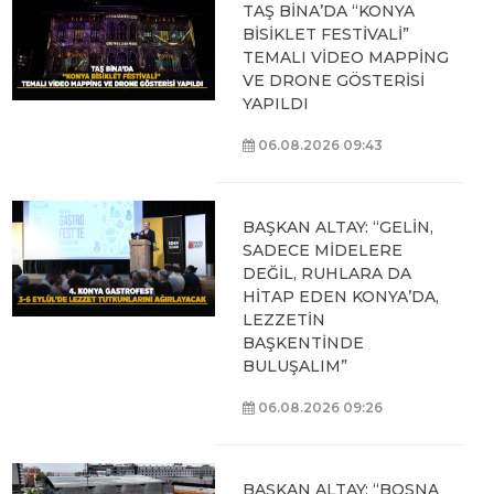
TAŞ BİNA’DA “KONYA
BİSİKLET FESTİVALİ”
TEMALI VİDEO MAPPİNG
VE DRONE GÖSTERİSİ
YAPILDI
06.08.2026 09:43
BAŞKAN ALTAY: “GELİN,
SADECE MİDELERE
DEĞİL, RUHLARA DA
HİTAP EDEN KONYA’DA,
LEZZETİN
BAŞKENTİNDE
BULUŞALIM”
06.08.2026 09:26
BAŞKAN ALTAY: “BOSNA