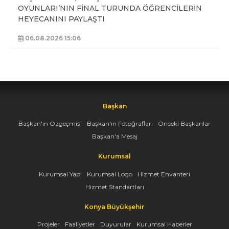
OYUNLARI’NIN FİNAL TURUNDA ÖĞRENCİLERİN
HEYECANINI PAYLAŞTI
06.08.2026 15:06
Başkan
Başkan'ın Özgeçmişi
Başkan'ın Fotoğrafları
Önceki Başkanlar
Başkan'a Mesaj
Kurumsal
Kurumsal Yapı
Kurumsal Logo
Hizmet Envanteri
Hizmet Standartları
Konya Büyükşehir
Projeler
Faaliyetler
Duyurular
Kurumsal Haberler