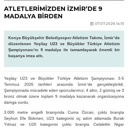
ATLETLERİMİZDEN İZMİR’DE 9
MADALYA BİRDEN
07.07.2026 14:15
Konya Büyükşehir Belediyespor Atletizm Takımı, İzmir’de
düzenlenen Yeşilay U23 ve Büyükler Türkiye Atletizm
Şampiyonası’nı 9 madalya ile tamamlayarak önemli bir
başarıya imza attı.
Yeşilay U23 ve Büyükler Türkiye Atletizm Şampiyonası 3-5
Temmuz 2026 tarihleri arasında İzmir’de gerçekleştirildi.
Şampiyonada mücadele eden sporcularımız; 4 altın, 2 gümüş ve 3
bronz olmak üzere toplam 9 madalya kazanarak organizasyona
damga vurdu.
3.000 metre engelli branşında Cuma Özcan, çoklu branşta
Seyhun Efe Bükmen, U23 kategorisi üç adım atlamada Burak
Yılmaz ve U20 kategorisi çoklu branşta Celalettin Nigar