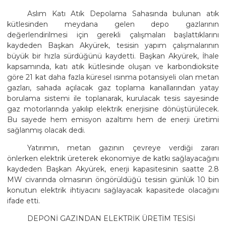
Aslım Katı Atık Depolama Sahasında bulunan atık
kütlesinden meydana gelen depo gazlarının
değerlendirilmesi için gerekli çalışmaları başlattıklarını
kaydeden Başkan Akyürek, tesisin yapım çalışmalarının
büyük bir hızla sürdüğünü kaydetti. Başkan Akyürek, İhale
kapsamında, katı atık kütlesinde oluşan ve karbondioksite
göre 21 kat daha fazla küresel ısınma potansiyeli olan metan
gazları, sahada açılacak gaz toplama kanallarından yatay
borulama sistemi ile toplanarak, kurulacak tesis sayesinde
gaz motorlarında yakılıp elektrik enerjisine dönüştürülecek.
Bu sayede hem emisyon azaltımı hem de enerji üretimi
sağlanmış olacak dedi.
Yatırımın, metan gazının çevreye verdiği zararı
önlerken elektrik üreterek ekonomiye de katkı sağlayacağını
kaydeden Başkan Akyürek, enerji kapasitesinin saatte 2.8
MW civarında olmasının öngörüldüğü tesisin günlük 10 bin
konutun elektrik ihtiyacını sağlayacak kapasitede olacağını
ifade etti.
DEPONİ GAZINDAN ELEKTRİK ÜRETİM TESİSİ