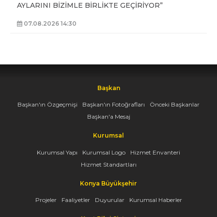
AYLARINI BİZİMLE BİRLİKTE GEÇİRİYOR”
07.08.2026 14:30
Başkan
Başkan'ın Özgeçmişi
Başkan'ın Fotoğrafları
Önceki Başkanlar
Başkan'a Mesaj
Kurumsal
Kurumsal Yapı
Kurumsal Logo
Hizmet Envanteri
Hizmet Standartları
Konya Büyükşehir
Projeler
Faaliyetler
Duyurular
Kurumsal Haberler