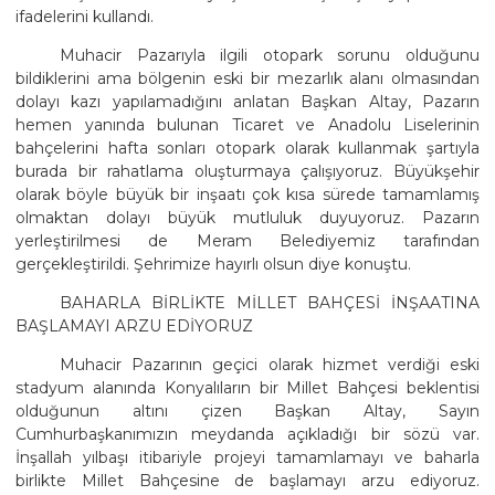
ifadelerini kullandı.
Muhacir Pazarıyla ilgili otopark sorunu olduğunu
bildiklerini ama bölgenin eski bir mezarlık alanı olmasından
dolayı kazı yapılamadığını anlatan Başkan Altay, Pazarın
hemen yanında bulunan Ticaret ve Anadolu Liselerinin
bahçelerini hafta sonları otopark olarak kullanmak şartıyla
burada bir rahatlama oluşturmaya çalışıyoruz. Büyükşehir
olarak böyle büyük bir inşaatı çok kısa sürede tamamlamış
olmaktan dolayı büyük mutluluk duyuyoruz. Pazarın
yerleştirilmesi de Meram Belediyemiz tarafından
gerçekleştirildi. Şehrimize hayırlı olsun diye konuştu.
BAHARLA BİRLİKTE MİLLET BAHÇESİ İNŞAATINA
BAŞLAMAYI ARZU EDİYORUZ
Muhacir Pazarının geçici olarak hizmet verdiği eski
stadyum alanında Konyalıların bir Millet Bahçesi beklentisi
olduğunun altını çizen Başkan Altay, Sayın
Cumhurbaşkanımızın meydanda açıkladığı bir sözü var.
İnşallah yılbaşı itibariyle projeyi tamamlamayı ve baharla
birlikte Millet Bahçesine de başlamayı arzu ediyoruz.