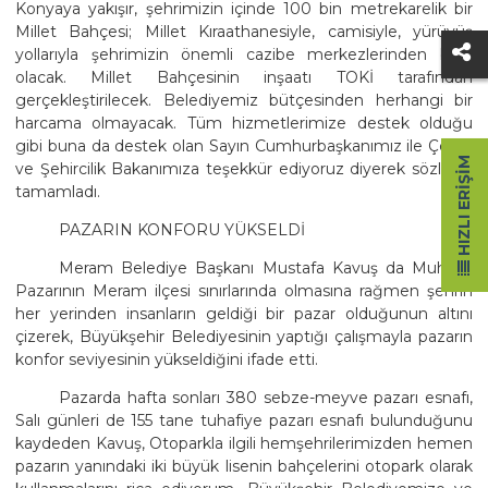
Konyaya yakışır, şehrimizin içinde 100 bin metrekarelik bir
Millet Bahçesi; Millet Kıraathanesiyle, camisiyle, yürüyüş
yollarıyla şehrimizin önemli cazibe merkezlerinden birisi
olacak. Millet Bahçesinin inşaatı TOKİ tarafından
gerçekleştirilecek. Belediyemiz bütçesinden herhangi bir
harcama olmayacak. Tüm hizmetlerimize destek olduğu
gibi buna da destek olan Sayın Cumhurbaşkanımız ile Çevre
HIZLI ERIŞIM
ve Şehircilik Bakanımıza teşekkür ediyoruz diyerek sözlerini
tamamladı.
PAZARIN KONFORU YÜKSELDİ
Meram Belediye Başkanı Mustafa Kavuş da Muhacir
Pazarının Meram ilçesi sınırlarında olmasına rağmen şehrin
her yerinden insanların geldiği bir pazar olduğunun altını
çizerek, Büyükşehir Belediyesinin yaptığı çalışmayla pazarın
konfor seviyesinin yükseldiğini ifade etti.
Pazarda hafta sonları 380 sebze-meyve pazarı esnafı,
Salı günleri de 155 tane tuhafiye pazarı esnafı bulunduğunu
kaydeden Kavuş, Otoparkla ilgili hemşehrilerimizden hemen
pazarın yanındaki iki büyük lisenin bahçelerini otopark olarak