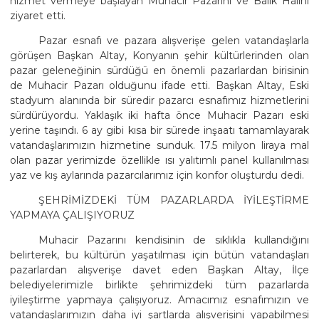
hizmet vermeye başlayan Muhacir Pazarını ve Balık Halini
ziyaret etti.
Pazar esnafı ve pazara alışverişe gelen vatandaşlarla
görüşen Başkan Altay, Konyanın şehir kültürlerinden olan
pazar geleneğinin sürdüğü en önemli pazarlardan birisinin
de Muhacir Pazarı olduğunu ifade etti. Başkan Altay, Eski
stadyum alanında bir süredir pazarcı esnafımız hizmetlerini
sürdürüyordu. Yaklaşık iki hafta önce Muhacir Pazarı eski
yerine taşındı. 6 ay gibi kısa bir sürede inşaatı tamamlayarak
vatandaşlarımızın hizmetine sunduk. 17.5 milyon liraya mal
olan pazar yerimizde özellikle ısı yalıtımlı panel kullanılması
yaz ve kış aylarında pazarcılarımız için konfor oluşturdu dedi.
ŞEHRİMİZDEKİ TÜM PAZARLARDA İYİLEŞTİRME
YAPMAYA ÇALIŞIYORUZ
Muhacir Pazarını kendisinin de sıklıkla kullandığını
belirterek, bu kültürün yaşatılması için bütün vatandaşları
pazarlardan alışverişe davet eden Başkan Altay, İlçe
belediyelerimizle birlikte şehrimizdeki tüm pazarlarda
iyileştirme yapmaya çalışıyoruz. Amacımız esnafımızın ve
vatandaşlarımızın daha iyi şartlarda alışverişini yapabilmesi