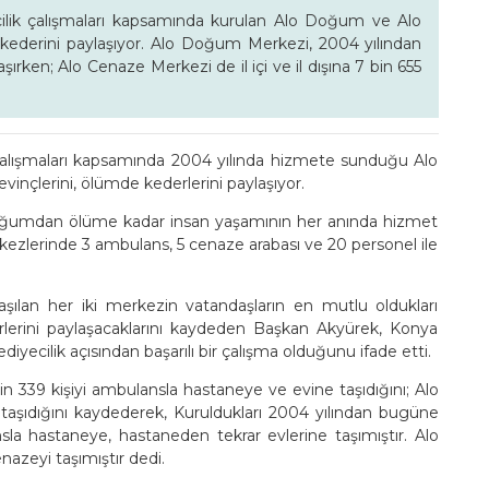
cilik çalışmaları kapsamında kurulan Alo Doğum ve Alo
kederini paylaşıyor. Alo Doğum Merkezi, 2004 yılından
ırken; Alo Cenaze Merkezi de il içi ve il dışına 7 bin 655
 çalışmaları kapsamında 2004 yılında hizmete sunduğu Alo
nçlerini, ölümde kederlerini paylaşıyor.
oğumdan ölüme kadar insan yaşamının her anında hizmet
zlerinde 3 ambulans, 5 cenaze arabası ve 20 personel ile
şılan her iki merkezin vatandaşların en mutlu oldukları
rlerini paylaşacaklarını kaydeden Başkan Akyürek, Konya
diyecilik açısından başarılı bir çalışma olduğunu ifade etti.
339 kişiyi ambulansla hastaneye ve evine taşıdığını; Alo
 taşıdığını kaydederek, Kuruldukları 2004 yılından bugüne
a hastaneye, hastaneden tekrar evlerine taşımıştır. Alo
nazeyi taşımıştır dedi.