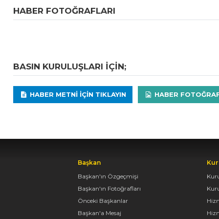
HABER FOTOĞRAFLARI
BASIN KURULUŞLARI IÇIN;
HABER METNI IÇIN TIKLAYIN
HABER FOTOĞRAFLA
Başkan
Kur
Başkan'ın Özgeçmişi
Kur
Başkan'ın Fotoğrafları
Kur
Önceki Başkanlar
Hiz
Başkan'a Mesaj
Hizm