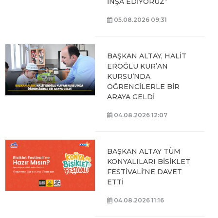
İNŞA EDİYORUZ”
05.08.2026 09:31
BAŞKAN ALTAY, HALİT
EROĞLU KUR’AN
KURSU’NDA
ÖĞRENCİLERLE BİR
ARAYA GELDİ
04.08.2026 12:07
BAŞKAN ALTAY TÜM
KONYALILARI BİSİKLET
FESTİVALİ’NE DAVET
ETTİ
04.08.2026 11:16