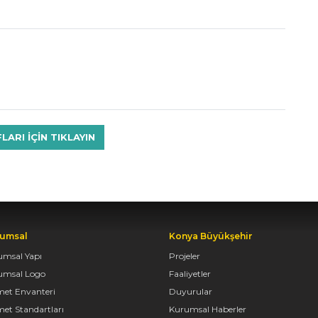
RI IÇIN TIKLAYIN
umsal
Konya Büyükşehir
umsal Yapı
Projeler
umsal Logo
Faaliyetler
met Envanteri
Duyurular
et Standartları
Kurumsal Haberler