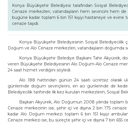
Konya Büyükşehir Belediyesi tarafından Sosyal Belediye
Cenaze merkezleri, vatandaşların hem sevincini hem de 
bugüne kadar toplam 6 bin 151 kişiyi hastaneye ve evine taş
cenaze taşıdı.
Konya Büyükşehir Belediyesinin Sosyal Belediyecilik
Doğum ve Alo Cenaze merkezleri, vatandaşların doğumda sevi
Konya Büyükşehir Belediye Başkanı Tahir Akyürek, d
veren Büyükşehir Belediyesinin Alo Doğum-Alo Cenaze merke
24 saat hizmet verdiğini söyledi.
Alo 188 hattından günün 24 saati ücretsiz olarak ula
günlerinde doğum sevinçlerini, en acı günlerinde de kede
Belediyecilik tarihinde ilk kez kurulan merkezlerin, Sosyal Bele
Başkan Akyürek, Alo Doğumun 2008 yılında toplam bin 
Cenaze merkezinin ise, şehir içi ve dışına 2 bin 175 cenaze
kadar Alo Doğum merkezi toplam 6 bin 151 kişiyi ambulansl
Cenaze merkezi ise, bu süreçte şehir içi ve dışına 7 bin 655 ce