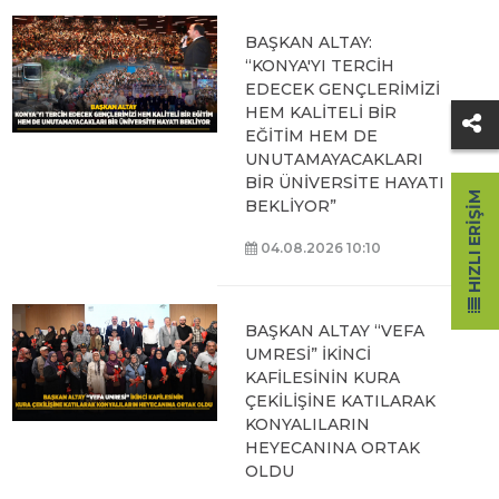
BAŞKAN ALTAY:
“KONYA'YI TERCİH
EDECEK GENÇLERİMİZİ
HEM KALİTELİ BİR
EĞİTİM HEM DE
UNUTAMAYACAKLARI
BİR ÜNİVERSİTE HAYATI
HIZLI ERIŞIM
BEKLİYOR”
04.08.2026 10:10
BAŞKAN ALTAY “VEFA
UMRESİ” İKİNCİ
KAFİLESİNİN KURA
ÇEKİLİŞİNE KATILARAK
KONYALILARIN
HEYECANINA ORTAK
OLDU