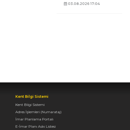
03.08.2026 17:04
BAŞKAN ALTAY: “GENÇ
KOMEK VE
BİLGEHANELERDE 30
BİN ÖĞRENCİMİZ YAZ
AYLARINI BİZİMLE
BİRLİKTE GEÇİRİYOR”
07.08.2026 09:55
BAŞKAN ALTAY, GENÇ
KOMEK AKIL VE ZEKÂ
Kent Bilgi Sistemi
OYUNLARI’NIN FİNAL
Kent Bilgi Sistemi
TURUNDA
Adres İşlemleri (Numarataj)
ÖĞRENCİLERİN
HEYECANINI PAYLAŞTI
İmar Planlama Portalı
E-İmar Planı Askı Listesi
06.08.2026 15:06