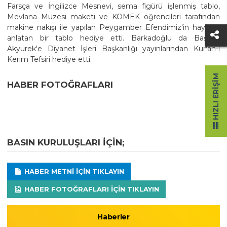
Farsça ve İngilizce Mesnevi, sema figürü işlenmiş tablo,
Mevlana Müzesi maketi ve KOMEK öğrencileri tarafından
makine nakışı ile yapılan Peygamber Efendimiz'in hayatını
anlatan bir tablo hediye etti. Barkadoğlu da Başkan
Akyürek'e Diyanet İşleri Başkanlığı yayınlarından Kur'an-ı
Kerim Tefsiri hediye etti.
HIZLI ERIŞIM
HABER FOTOĞRAFLARI
BASIN KURULUŞLARI IÇIN;
HABER METNI IÇIN TIKLAYIN
HABER FOTOĞRAFLARI IÇIN TIKLAYIN
Haberler