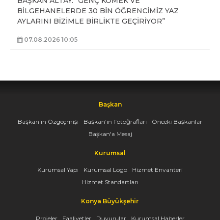
BAŞKAN ALTAY: “GENÇ KOMEK VE
BİLGEHANELERDE 30 BİN ÖĞRENCİMİZ YAZ
AYLARINI BİZİMLE BİRLİKTE GEÇİRİYOR”
07.08.2026 10:05
Başkan
Başkan'ın Özgeçmişi
Başkan'ın Fotoğrafları
Önceki Başkanlar
Başkan'a Mesaj
Kurumsal
Kurumsal Yapı
Kurumsal Logo
Hizmet Envanteri
Hizmet Standartları
Konya Büyükşehir
Projeler
Faaliyetler
Duyurular
Kurumsal Haberler