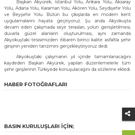
Başkan Akyürek, İstanbul Yolu, Ankara Yolu, Aksaray
Yolu, Adana Yolu, Karaman Yolu, Akören Yolu, Seydişehir Yolu
ve Beyşehir Yolu. Bütün bu çıkışlarda en modern kent
uygulamalarını hayata geçiriyoruz. Şu anda Akyokuşta
devam eden çalışmada seyir terasları, yolun genişletilmesi,
duvarla güzel alanların oluşturulması, aynı zamanda
Akyokuştaki tesisimizden itibaren birinci kalite asfaltla şehir
girişinin yeniden tanzimini gerçekleştiriyoruz dedi.
Akyokuştaki çalışmanın yıl içinde tamamlanacağını
kaydeden Başkan Akyürek, yapılan düzenlemelerle tüm
şehir girişlerinin Türkiyede konuşulacağını da sözlerine ekledi.
HABER FOTOĞRAFLARI
BASIN KURULUŞLARI IÇIN;