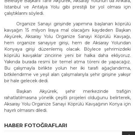
Belediye Başkanı Tahir Akyürek, Aksaray Yolunun da Ankara,
İstanbul ve Antalya Yolu gibi prestijli bir yol olması için
çalıştıklarını söyledi.
Organize Sanayi girişinde yapımına başlanan köprülü
kavşağın 15 milyon liraya mal olacağını kaydeden Başkan
Akyürek, Aksaray Yolu Organize Sanayi Köprülü Kavşağı,
hem organize sanayiye girişi, hem de Aksaray Yolundan
Konyaya girişi düzenlemiş olacak. Böylece şehrimizdeki
köprülü kavşaklar zincirine yeni bir halka daha ekliyoruz.
Yakında burada resmi bir temel atma töreni de yapacağız.
Bu çalışmayla birlikte yolun her iki tarafı ağaçlandırma,
bitkilendirme ve yeşil alan çalışmalarıyla şehir girişine yakışır
bir hale gelecek dedi.
Başkan Akyürek, şehir merkezinde trafiğin
rahatlatılmasına yönelik çeşitli projeleri olduğunu belirterek,
Aksaray Yolu Organize Sanayi Köprülü Kavşağının Konya için
hayırlı olmasını diledi.
HABER FOTOĞRAFLARI