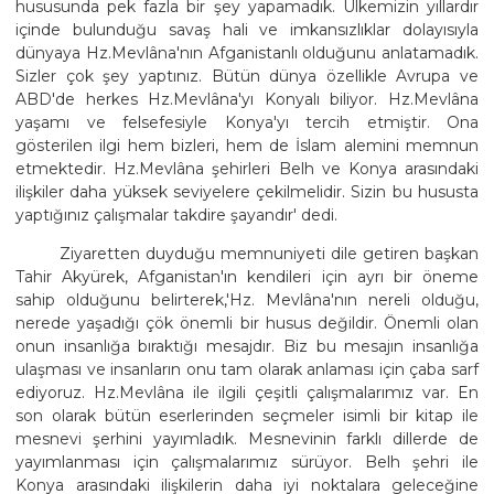
hususunda pek fazla bir şey yapamadık. Ülkemizin yıllardır
içinde bulunduğu savaş hali ve imkansızlıklar dolayısıyla
dünyaya Hz.Mevlâna'nın Afganistanlı olduğunu anlatamadık.
Sizler çok şey yaptınız. Bütün dünya özellikle Avrupa ve
ABD'de herkes Hz.Mevlâna'yı Konyalı biliyor. Hz.Mevlâna
yaşamı ve felsefesiyle Konya'yı tercih etmiştir. Ona
gösterilen ilgi hem bizleri, hem de İslam alemini memnun
etmektedir. Hz.Mevlâna şehirleri Belh ve Konya arasındaki
ilişkiler daha yüksek seviyelere çekilmelidir. Sizin bu hususta
yaptığınız çalışmalar takdire şayandır' dedi.
Ziyaretten duyduğu memnuniyeti dile getiren başkan
Tahir Akyürek, Afganistan'ın kendileri için ayrı bir öneme
sahip olduğunu belirterek,'Hz. Mevlâna'nın nereli olduğu,
nerede yaşadığı çök önemli bir husus değildir. Önemli olan
onun insanlığa bıraktığı mesajdır. Biz bu mesajın insanlığa
ulaşması ve insanların onu tam olarak anlaması için çaba sarf
ediyoruz. Hz.Mevlâna ile ilgili çeşitli çalışmalarımız var. En
son olarak bütün eserlerinden seçmeler isimli bir kitap ile
mesnevi şerhini yayımladık. Mesnevinin farklı dillerde de
yayımlanması için çalışmalarımız sürüyor. Belh şehri ile
Konya arasındaki ilişkilerin daha iyi noktalara geleceğine