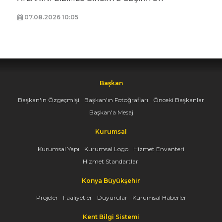
07.08.2026 10:05
Başkan
Başkan'ın Özgeçmişi
Başkan'ın Fotoğrafları
Önceki Başkanlar
Başkan'a Mesaj
Kurumsal
Kurumsal Yapı
Kurumsal Logo
Hizmet Envanteri
Hizmet Standartları
Konya Büyükşehir
Projeler
Faaliyetler
Duyurular
Kurumsal Haberler
Kent Bilgi Sistemi