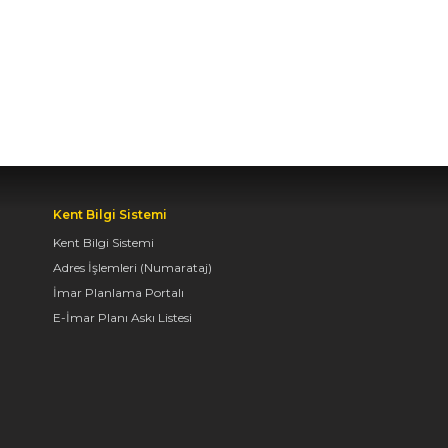
BAŞKAN ALTAY TÜM
KONYALILARI BİSİKLET
FESTİVALİ’NE DAVET
ETTİ
04.08.2026 11:16
BAŞKAN ALTAY:
“KONYA'YI TERCİH
Kent Bilgi Sistemi
EDECEK GENÇLERİMİZİ
Kent Bilgi Sistemi
HEM KALİTELİ BİR
Adres İşlemleri (Numarataj)
EĞİTİM HEM DE
UNUTAMAYACAKLARI
İmar Planlama Portalı
BİR ÜNİVERSİTE HAYATI
E-İmar Planı Askı Listesi
BEKLİYOR”
04.08.2026 10:10
AVRUPA BİSİKLET