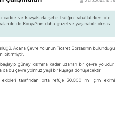
27.10.2004 10:26
cadde ve kavşaklarla şehir trafiğini rahatlatırken öte
ları ile de Konya?nın daha güzel ve yaşanabilir olması
rlüğü, Adana Çevre Yolunun Ticaret Borsasının bulunduğu
 bitirmiştir.
başlayıp güney kısmına kadar uzanan bir çevre yoludur.
da bu çevre yolmuz yeşil bir kuşağa dönüşecektir.
kipleri tarafından orta refüje 30.000 m² çim ekimi