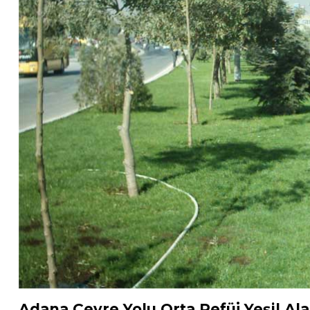
Adana Çevre Yolu Orta Refüj Yeşil Ala