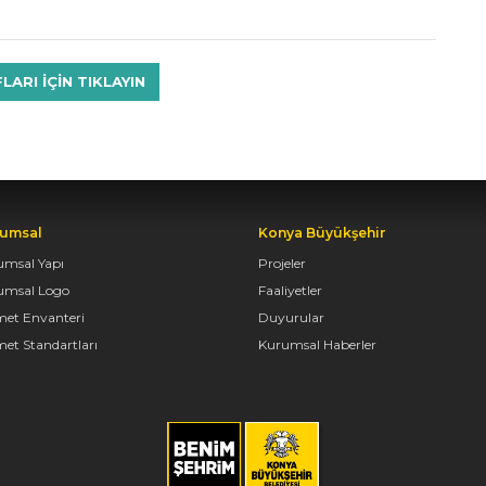
RI IÇIN TIKLAYIN
umsal
Konya Büyükşehir
umsal Yapı
Projeler
umsal Logo
Faaliyetler
met Envanteri
Duyurular
et Standartları
Kurumsal Haberler