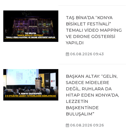
TAŞ BİNA’DA “KONYA
BİSİKLET FESTİVALİ”
TEMALI VİDEO MAPPİNG
VE DRONE GÖSTERİSİ
YAPILDI
06.08.2026 09:43
BAŞKAN ALTAY: “GELİN,
SADECE MİDELERE
DEĞİL, RUHLARA DA
HİTAP EDEN KONYA’DA,
LEZZETİN
BAŞKENTİNDE
BULUŞALIM”
06.08.2026 09:26