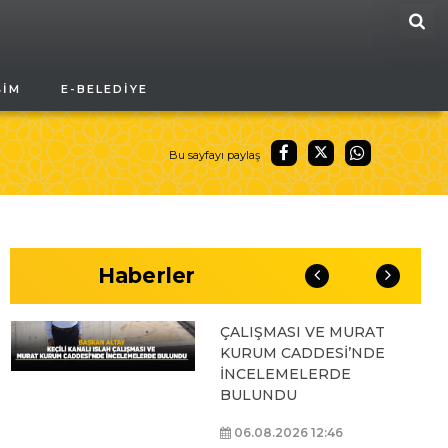
ARA
BAŞKAN ALTAY, GENÇ
ŞIM
E-BELEDIYE
KOMEK AKIL VE ZEKÂ
OYUNLARI’NIN FİNAL
TURUNDA
ÖĞRENCİLERİN
Bu sayfayı paylaş
HEYECANINI PAYLAŞTI
06.08.2026 15:06
Haberler
BAŞKAN ALTAY, KEÇİLİ
KANALI ISLAH
ÇALIŞMASI VE MURAT
KURUM CADDESİ’NDE
İNCELEMELERDE
BULUNDU
06.08.2026 12:46