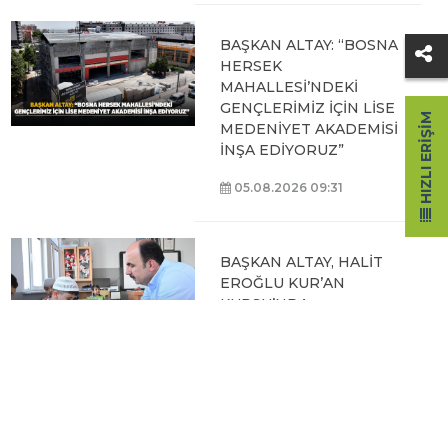
BAŞKAN ALTAY: “BOSNA
HERSEK
MAHALLESİ’NDEKİ
GENÇLERİMİZ İÇİN LİSE
HIZLI ERIŞIM
MEDENİYET AKADEMİSİ
İNŞA EDİYORUZ”
05.08.2026 09:31
BAŞKAN ALTAY, HALİT
EROĞLU KUR’AN
KURSU’NDA
ÖĞRENCİLERLE BİR
ARAYA GELDİ
04.08.2026 12:07