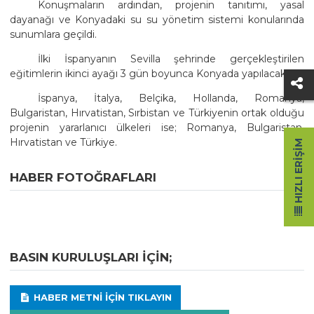
Konuşmaların ardından, projenin tanıtımı, yasal
dayanağı ve Konyadaki su su yönetim sistemi konularında
sunumlara geçildi.
İlki İspanyanın Sevilla şehrinde gerçekleştirilen
eğitimlerin ikinci ayağı 3 gün boyunca Konyada yapılacak.
İspanya, İtalya, Belçika, Hollanda, Romanya,
Bulgaristan, Hırvatistan, Sırbistan ve Türkiyenin ortak olduğu
projenin yararlanıcı ülkeleri ise; Romanya, Bulgaristan,
Hırvatistan ve Türkiye.
HIZLI ERIŞIM
HABER FOTOĞRAFLARI
BASIN KURULUŞLARI IÇIN;
HABER METNI IÇIN TIKLAYIN