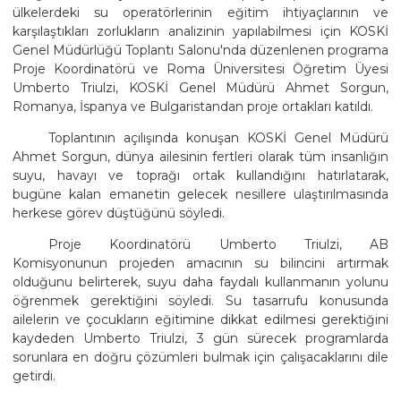
ülkelerdeki su operatörlerinin eğitim ihtiyaçlarının ve
karşılaştıkları zorlukların analizinin yapılabilmesi için KOSKİ
Genel Müdürlüğü Toplantı Salonu'nda düzenlenen programa
Proje Koordinatörü ve Roma Üniversitesi Öğretim Üyesi
Umberto Triulzi, KOSKİ Genel Müdürü Ahmet Sorgun,
Romanya, İspanya ve Bulgaristandan proje ortakları katıldı.
Toplantının açılışında konuşan KOSKİ Genel Müdürü
Ahmet Sorgun, dünya ailesinin fertleri olarak tüm insanlığın
suyu, havayı ve toprağı ortak kullandığını hatırlatarak,
bugüne kalan emanetin gelecek nesillere ulaştırılmasında
herkese görev düştüğünü söyledi.
Proje Koordinatörü Umberto Triulzi, AB
Komisyonunun projeden amacının su bilincini artırmak
olduğunu belirterek, suyu daha faydalı kullanmanın yolunu
öğrenmek gerektiğini söyledi. Su tasarrufu konusunda
ailelerin ve çocukların eğitimine dikkat edilmesi gerektiğini
kaydeden Umberto Triulzi, 3 gün sürecek programlarda
sorunlara en doğru çözümleri bulmak için çalışacaklarını dile
getirdi.