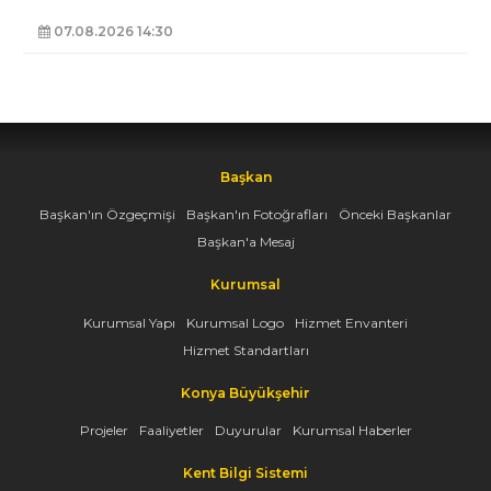
07.08.2026 14:30
Başkan
Başkan'ın Özgeçmişi
Başkan'ın Fotoğrafları
Önceki Başkanlar
Başkan'a Mesaj
Kurumsal
Kurumsal Yapı
Kurumsal Logo
Hizmet Envanteri
Hizmet Standartları
Konya Büyükşehir
Projeler
Faaliyetler
Duyurular
Kurumsal Haberler
Kent Bilgi Sistemi