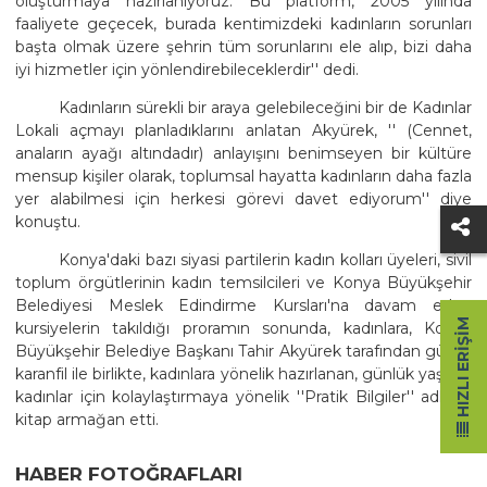
oluşturmaya hazırlanıyoruz. Bu platform, 2005 yılında
faaliyete geçecek, burada kentimizdeki kadınların sorunları
başta olmak üzere şehrin tüm sorunlarını ele alıp, bizi daha
iyi hizmetler için yönlendirebileceklerdir'' dedi.
Kadınların sürekli bir araya gelebileceğini bir de Kadınlar
Lokali açmayı planladıklarını anlatan Akyürek, '' (Cennet,
anaların ayağı altındadır) anlayışını benimseyen bir kültüre
mensup kişiler olarak, toplumsal hayatta kadınların daha fazla
yer alabilmesi için herkesi görevi davet ediyorum'' diye
konuştu.
Konya'daki bazı siyasi partilerin kadın kolları üyeleri, sivil
toplum örgütlerinin kadın temsilcileri ve Konya Büyükşehir
Belediyesi Meslek Edindirme Kursları'na davam eden
HIZLI ERIŞIM
kursiyelerin takıldığı proramın sonunda, kadınlara, Konya
Büyükşehir Belediye Başkanı Tahir Akyürek tarafından gül ve
karanfil ile birlikte, kadınlara yönelik hazırlanan, günlük yaşamı
kadınlar için kolaylaştırmaya yönelik ''Pratik Bilgiler'' adlı bir
kitap armağan etti.
HABER FOTOĞRAFLARI