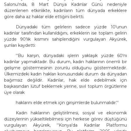
Salonu'nda, 8 Mart Dünya Kadınlar Günü nedeniyle
düzenlenen etkinlikte, kadınların tüm dünyada erkeklere
göre daha az haklar elde ettiğini belirtti.
Dünyadaki tüm gelirlerin sadece yüzde 10'unun
kadınlar tarafından kullanıldığını, erkeklerin ise toplam gelirin
yüzde 90'lık kısmını sahiplendiğini vurgulayan Akyürek,
şunları kaydetti:
''Bu karşın, dünyadaki işlerin yaklaşık yüzde 60'nı
kadınlar yapmaktadır. Bu durum, kadın haklarının önemli bir
gelişme göstermesinin zorunlu olduğunu göstermektedir.
Ülkemizdeki kadın hakları konusundaki durum da dünyadan
bağımsız değildir. Kadınlar, hak elde edebilmek için
başkasından lütuf beklemek yerine, sıvıl toplum örgütlerine
üye olarak
haklarını elde etmek için girişimlerde bulunmalıdır.''
Kadın haklarının geliştirilmesi, sosyal ve ekonomik
düzeylerinin yükseltilebilmesi için herkese görev düştüğünü
vurgulayan Akyürek, ''Konya'da Kadınlar Platformu