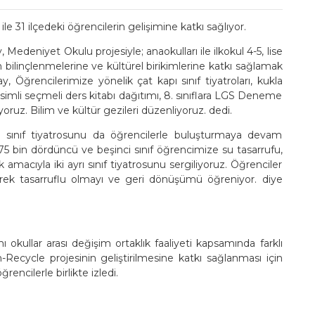
 31 ilçedeki öğrencilerin gelişimine katkı sağlıyor.
edeniyet Okulu projesiyle; anaokulları ile ilkokul 4-5, lise
n bilinçlenmelerine ve kültürel birikimlerine katkı sağlamak
y, Öğrencilerimize yönelik çat kapı sınıf tiyatroları, kukla
 isimli seçmeli ders kitabı dağıtımı, 8. sınıflara LGS Deneme
yoruz. Bilim ve kültür gezileri düzenliyoruz. dedi.
pı sınıf tiyatrosunu da öğrencilerle buluşturmaya devam
 75 bin dördüncü ve beşinci sınıf öğrencimize su tasarrufu,
amacıyla iki ayrı sınıf tiyatrosunu sergiliyoruz. Öğrenciler
erek tasarruflu olmayı ve geri dönüşümü öğreniyor. diye
kullar arası değişim ortaklık faaliyeti kapsamında farklı
-Recycle projesinin geliştirilmesine katkı sağlanması için
encilerle birlikte izledi.