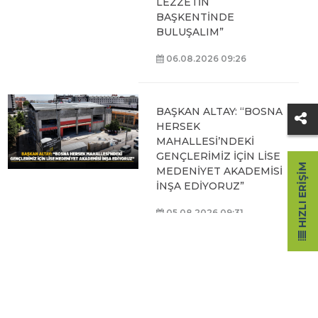
LEZZETİN
BAŞKENTİNDE
BULUŞALIM”
06.08.2026 09:26
BAŞKAN ALTAY: “BOSNA
HERSEK
MAHALLESİ’NDEKİ
GENÇLERİMİZ İÇİN LİSE
HIZLI ERIŞIM
MEDENİYET AKADEMİSİ
İNŞA EDİYORUZ”
05.08.2026 09:31
BAŞKAN ALTAY, HALİT
EROĞLU KUR’AN
KURSU’NDA
ÖĞRENCİLERLE BİR