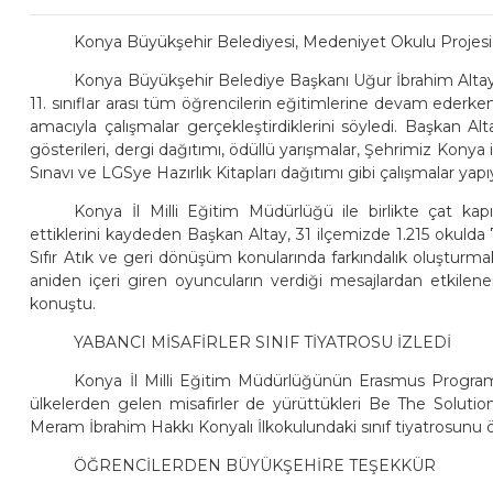
Konya Büyükşehir Belediyesi, Medeniyet Okulu Projesi ile
Konya Büyükşehir Belediye Başkanı Uğur İbrahim Altay, M
11. sınıflar arası tüm öğrencilerin eğitimlerine devam ederke
amacıyla çalışmalar gerçekleştirdiklerini söyledi. Başkan Alta
gösterileri, dergi dağıtımı, ödüllü yarışmalar, Şehrimiz Konya
Sınavı ve LGSye Hazırlık Kitapları dağıtımı gibi çalışmalar yapı
Konya İl Milli Eğitim Müdürlüğü ile birlikte çat ka
ettiklerini kaydeden Başkan Altay, 31 ilçemizde 1.215 okulda
Sıfır Atık ve geri dönüşüm konularında farkındalık oluşturmak 
aniden içeri giren oyuncuların verdiği mesajlardan etkilen
konuştu.
YABANCI MİSAFİRLER SINIF TİYATROSU İZLEDİ
Konya İl Milli Eğitim Müdürlüğünün Erasmus Programı o
ülkelerden gelen misafirler de yürüttükleri Be The Solution
Meram İbrahim Hakkı Konyalı İlkokulundaki sınıf tiyatrosunu öğr
ÖĞRENCİLERDEN BÜYÜKŞEHİRE TEŞEKKÜR