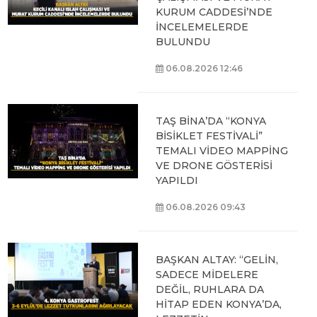
KURUM CADDESİ’NDE
İNCELEMELERDE
BULUNDU
06.08.2026 12:46
TAŞ BİNA’DA “KONYA
BİSİKLET FESTİVALİ”
TEMALI VİDEO MAPPİNG
VE DRONE GÖSTERİSİ
YAPILDI
06.08.2026 09:43
BAŞKAN ALTAY: “GELİN,
SADECE MİDELERE
DEĞİL, RUHLARA DA
HİTAP EDEN KONYA’DA,