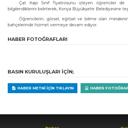
Çat Kapı Sınıf Tiyatrosunu izleyen öğrenciler de
bilgilendiklerini belirterek, Konya Büyükşehir Belediyesine teş
Öğrencilerin; görsel, eğitsel ve bilime olan merakının
bahçelerinde hizmet vermeye devam ediyor.
HABER FOTOĞRAFLARI
BASIN KURULUŞLARI IÇIN;
HABER METNI IÇIN TIKLAYIN
HABER FOTOĞRAFLA