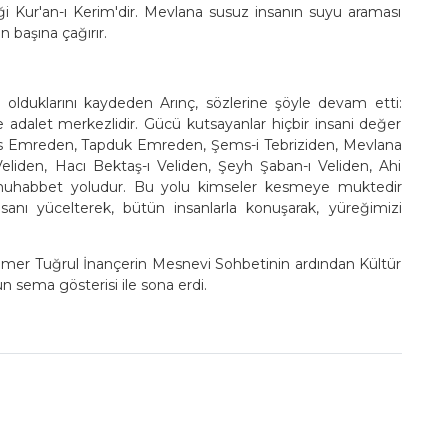
ği Kur'an-ı Kerim'dir. Mevlana susuz insanın suyu araması
 başına çağırır.
lduklarını kaydeden Arınç, sözlerine şöyle devam etti:
 adalet merkezlidir. Gücü kutsayanlar hiçbir insani değer
unus Emreden, Tapduk Emreden, Şems-i Tebriziden, Mevlana
iden, Hacı Bektaş-ı Veliden, Şeyh Şaban-ı Veliden, Ahi
 muhabbet yoludur. Bu yolu kimseler kesmeye muktedir
nsanı yücelterek, bütün insanlarla konuşarak, yüreğimizi
Ömer Tuğrul İnançerin Mesnevi Sohbetinin ardından Kültür
 sema gösterisi ile sona erdi.