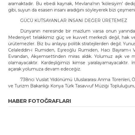
aramaktadır. Bu ebedi kaynak, Mevlana'nın 'kölesiyim' dedi
gibi, suyun da esasen insanı aradığını söyleyerek bizi çeşmenin
GÜCÜ KUTSAYANLAR İNSANİ DEĞER ÜRETEMEZ
Dünyanın neresinde bir mazlum varsa onun yanında o
Medeniyet telakkimiz güç ve kuvvet merkezli değil, hak ve
ürütemezler. Biz bu anlayışı politik stratejilerden değil; Y
Celaleddin-i Rumiden, Eşreoğlu Rumiden, Hacı Bayram-ı Vel
Evrandan, Akşemsettinden miras aldık. Yolumuz aşk ve
olamayacaktır. Kardeşliğimizi kimse yaralayamayacaktır. İ
açarak yolumuza devam edeceğiz.
738nci Vuslat Yıldönümü Uluslararası Anma Törenleri, 
ve Turizm Bakanlığı Konya Türk Tasavvuf Müziği Topluluğunun
HABER FOTOĞRAFLARI