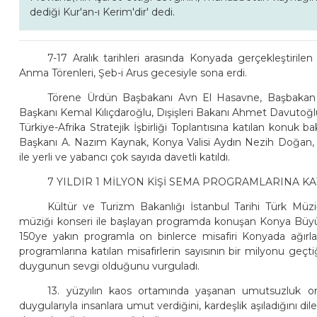
dediği Kur'an-ı Kerim'dir' dedi.
7-17 Aralık tarihleri arasında Konyada gerçekleştiril
Anma Törenleri, Şeb-i Arus gecesiyle sona erdi.
Törene Ürdün Başbakanı Avn El Hasavne, Başbakan 
Başkanı Kemal Kılıçdaroğlu, Dışişleri Bakanı Ahmet Davutoğ
Türkiye-Afrika Stratejik İşbirliği Toplantısına katılan konu
Başkanı A. Nazım Kaynak, Konya Valisi Aydın Nezih Doğan, M
ile yerli ve yabancı çok sayıda davetli katıldı.
7 YILDIR 1 MİLYON KİŞİ SEMA PROGRAMLARINA KA
Kültür ve Turizm Bakanlığı İstanbul Tarihi Türk Müz
müziği konseri ile başlayan programda konuşan Konya Büyü
150ye yakın programla on binlerce misafiri Konyada ağırla
programlarına katılan misafirlerin sayısının bir milyonu geç
duygunun sevgi olduğunu vurguladı.
13. yüzyılın kaos ortamında yaşanan umutsuzluk orta
duygularıyla insanlara umut verdiğini, kardeşlik aşıladığını