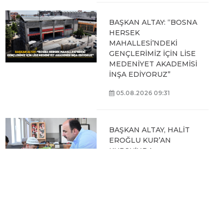
BAŞKAN ALTAY: “BOSNA
HERSEK
MAHALLESİ’NDEKİ
GENÇLERİMİZ İÇİN LİSE
MEDENİYET AKADEMİSİ
İNŞA EDİYORUZ”
05.08.2026 09:31
BAŞKAN ALTAY, HALİT
EROĞLU KUR’AN
KURSU’NDA
ÖĞRENCİLERLE BİR
ARAYA GELDİ
04.08.2026 12:07