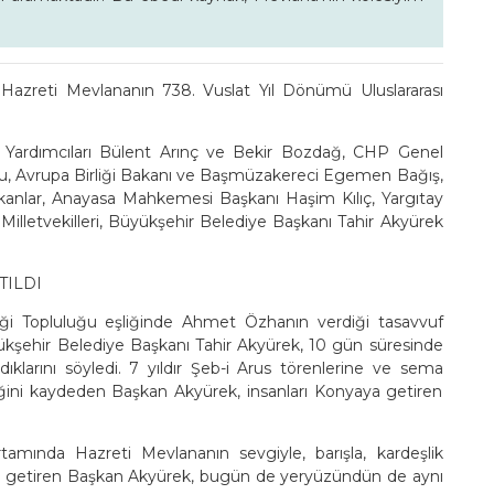
en Hazreti Mevlananın 738. Vuslat Yıl Dönümü Uluslararası
Yardımcıları Bülent Arınç ve Bekir Bozdağ, CHP Genel
lu, Avrupa Birliği Bakanı ve Başmüzakereci Egemen Bağış,
k bakanlar, Anayasa Mahkemesi Başkanı Haşim Kılıç, Yargıtay
illetvekilleri, Büyükşehir Belediye Başkanı Tahir Akyürek
TILDI
iği Topluluğu eşliğinde Ahmet Özhanın verdiği tasavvuf
kşehir Belediye Başkanı Tahir Akyürek, 10 gün süresinde
dıklarını söyledi. 7 yıldır Şeb-i Arus törenlerine ve sema
tiğini kaydeden Başkan Akyürek, insanları Konyaya getiren
mında Hazreti Mevlananın sevgiyle, barışla, kardeşlik
 dile getiren Başkan Akyürek, bugün de yeryüzündün de aynı