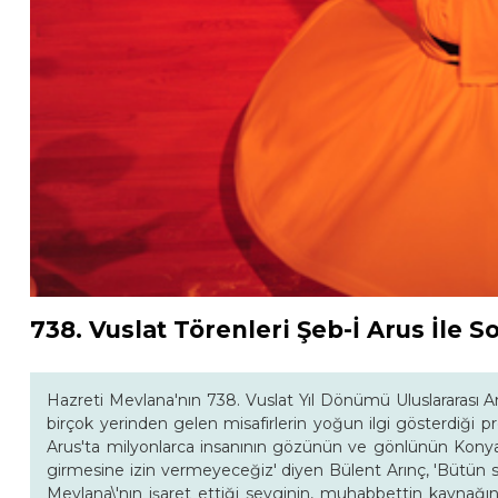
738. Vuslat Törenleri Şeb-İ Arus İle S
Hazreti Mevlana'nın 738. Vuslat Yıl Dönümü Uluslararası A
birçok yerinden gelen misafirlerin yoğun ilgi gösterdiği 
Arus'ta milyonlarca insanının gözünün ve gönlünün Konya'
girmesine izin vermeyeceğiz' diyen Bülent Arınç, 'Bütün sa
Mevlana\'nın işaret ettiği sevginin, muhabbettin kaynağın