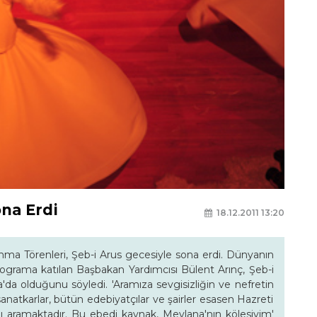
ona Erdi
18.12.2011 13:20
nma Törenleri, Şeb-i Arus gecesiyle sona erdi. Dünyanın
programa katılan Başbakan Yardımcısı Bülent Arınç, Şeb-i
da olduğunu söyledi. 'Aramıza sevgisizliğin ve nefretin
natkarlar, bütün edebiyatçılar ve şairler esasen Hazreti
ı aramaktadır. Bu ebedi kaynak, Mevlana'nın kölesiyim'