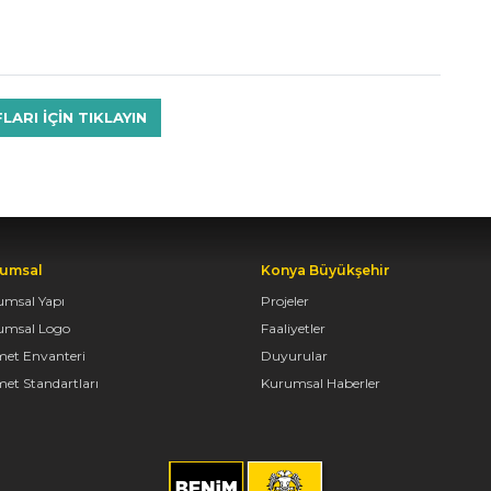
RI IÇIN TIKLAYIN
umsal
Konya Büyükşehir
umsal Yapı
Projeler
umsal Logo
Faaliyetler
met Envanteri
Duyurular
et Standartları
Kurumsal Haberler