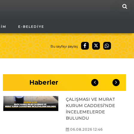
ARA
BAŞKAN ALTAY, GENÇ
ŞIM
E-BELEDIYE
KOMEK AKIL VE ZEKÂ
OYUNLARI’NIN FİNAL
TURUNDA
ÖĞRENCİLERİN
Bu sayfayı paylaş
HEYECANINI PAYLAŞTI
06.08.2026 15:06
Haberler
BAŞKAN ALTAY, KEÇİLİ
KANALI ISLAH
ÇALIŞMASI VE MURAT
KURUM CADDESİ’NDE
İNCELEMELERDE
BULUNDU
06.08.2026 12:46