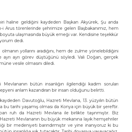
iri haline geldiğini kaydeden Başkan Akyürek, Şu anda
b-i Arus törenlerinde şehrimize gelen Başbakanımız, hem
u boyuta ulaşmasında büyük emeği var. Kendisine teşekkür
uyorum dedi.
olmanın yollarını aradığını, hem de zulme yönelebildiğini
e ayrı ayrı görev düştüğünü söyledi. Vali Doğan, gerçek
üne vesile olmasını diledi.
Mevlananın bütün insanlığın ilgilendiği kadim soruları
epyeni anlam kazandıran bir insan olduğunu belirtti.
 kaydeden Davutoğlu, Hazreti Mevlana, 13. yüzyılın bütün
a bu tarihi yaşamış olması da Konya için büyük bir şereftir.
 ruh da Hazreti Mevlana ile birlikte taşınmıştır. Biz
Hazreti Mevlananın bu büyük mekanına layık hemşehriler
iği bir medeniyeti barındırmıştır ve yine inanıyoruz ki bu
r bütün insanlığa ışık tutacaktır. Tarihi doyasıya yaşayacağız.