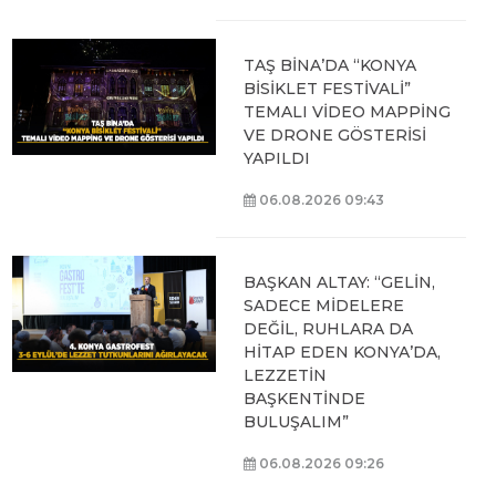
TAŞ BİNA’DA “KONYA
BİSİKLET FESTİVALİ”
TEMALI VİDEO MAPPİNG
VE DRONE GÖSTERİSİ
YAPILDI
06.08.2026 09:43
BAŞKAN ALTAY: “GELİN,
SADECE MİDELERE
DEĞİL, RUHLARA DA
HİTAP EDEN KONYA’DA,
LEZZETİN
BAŞKENTİNDE
BULUŞALIM”
06.08.2026 09:26