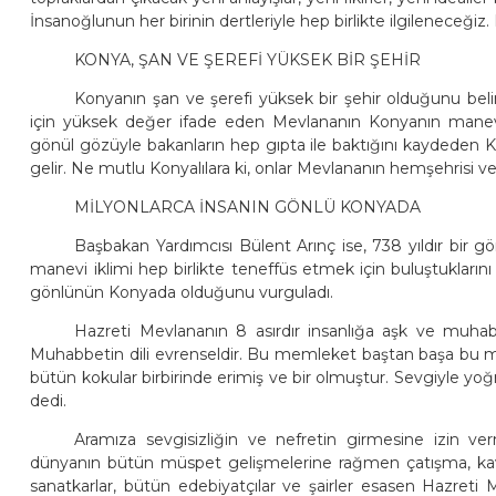
İnsanoğlunun her birinin dertleriyle hep birlikte ilgileneceğiz
KONYA, ŞAN VE ŞEREFİ YÜKSEK BİR ŞEHİR
Konyanın şan ve şerefi yüksek bir şehir olduğunu bel
için yüksek değer ifade eden Mevlananın Konyanın manevi
gönül gözüyle bakanların hep gıpta ile baktığını kaydeden Kı
gelir. Ne mutlu Konyalılara ki, onlar Mevlananın hemşehrisi ve
MİLYONLARCA İNSANIN GÖNLÜ KONYADA
Başbakan Yardımcısı Bülent Arınç ise, 738 yıldır bir g
manevi iklimi hep birlikte teneffüs etmek için buluştuklarını
gönlünün Konyada olduğunu vurguladı.
Hazreti Mevlananın 8 asırdır insanlığa aşk ve muhab
Muhabbetin dili evrenseldir. Bu memleket baştan başa bu 
bütün kokular birbirinde erimiş ve bir olmuştur. Sevgiyle yoğ
dedi.
Aramıza sevgisizliğin ve nefretin girmesine izin ve
dünyanın bütün müspet gelişmelerine rağmen çatışma, kav
sanatkarlar, bütün edebiyatçılar ve şairler esasen Hazreti 