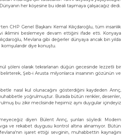
. Dünyanın her köşesine bu ideali taşımaya çalışacağız dedi.
irten CHP Genel Başkanı Kemal Kılıçdaroğlu, tüm insanlık
 iklimini beslemeye devam ettiğini ifade etti. Konyaya
lıçdaroğlu, Mevlana gibi değerler dünyaya ancak bin yılda
 komşularıdır diye konuştu.
önül şöleni olarak tekrarlanan düğün gecesinde lezzetli bir
 belirterek, Şeb-i Arusta milyonlarca insanının gözünün ve
betle nasıl kul olunacağını gösterdiğini kaydeden Arınç,
muhabbetle yoğrulmuştur. Burada bütün renkler, desenler,
rulmuş bu zikir meclisinde hepimiz aynı duygular içindeyiz
rmeyeceğiz diyen Bülent Arınç, şunları söyledi: Modern
ga ve rekabet duygusu kontrol altına alınamıyor. Bütün
Mevlana'nın işaret ettiği sevginin, muhabbettin kaynağını