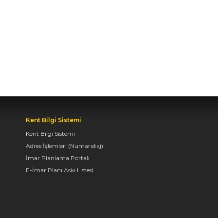
YAPILDI
06.08.2026 09:43
BAŞKAN ALTAY: “GELİN,
SADECE MİDELERE
DEĞİL, RUHLARA DA
HİTAP EDEN KONYA’DA,
LEZZETİN
BAŞKENTİNDE
BULUŞALIM”
Kent Bilgi Sistemi
Kent Bilgi Sistemi
06.08.2026 09:26
Adres İşlemleri (Numarataj)
İmar Planlama Portalı
E-İmar Planı Askı Listesi
BAŞKAN ALTAY: “BOSNA
HERSEK
MAHALLESİ’NDEKİ
GENÇLERİMİZ İÇİN LİSE
MEDENİYET AKADEMİSİ