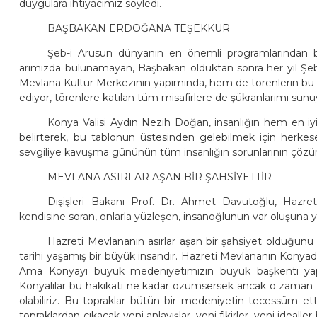
duygulara ihtiyacımız söyledi.
BAŞBAKAN ERDOĞANA TEŞEKKÜR
Şeb-i Arusun dünyanın en önemli programlarından b
arımızda bulunamayan, Başbakan olduktan sonra her yıl Şe
Mevlana Kültür Merkezinin yapımında, hem de törenlerin b
ediyor, törenlere katılan tüm misafirlere de şükranlarımı sun
Konya Valisi Aydın Nezih Doğan, insanlığın hem en iyi 
belirterek, bu tablonun üstesinden gelebilmek için herkes
sevgiliye kavuşma gününün tüm insanlığın sorunlarının çözüm
MEVLANA ASIRLAR AŞAN BİR ŞAHSİYETTİR
Dışişleri Bakanı Prof. Dr. Ahmet Davutoğlu, Hazreti 
kendisine soran, onlarla yüzleşen, insanoğlunun var oluşuna y
Hazreti Mevlananın asırlar aşan bir şahsiyet olduğunu
tarihi yaşamış bir büyük insandır. Hazreti Mevlananın Konyad
Ama Konyayı büyük medeniyetimizin büyük başkenti yapan
Konyalılar bu hakikati ne kadar özümsersek ancak o zaman 
olabiliriz. Bu topraklar bütün bir medeniyetin tecessüm ett
topraklardan çıkacak yeni anlayışlar, yeni fikirler, yeni idealle