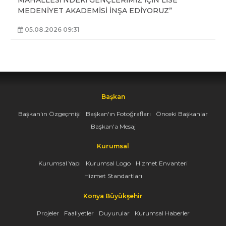
MAHALLESİ’NDEKİ GENÇLERİMİZ İÇİN LİSE
MEDENİYET AKADEMİSİ İNŞA EDİYORUZ”
05.08.2026 09:31
Başkan
Başkan'ın Özgeçmişi
Başkan'ın Fotoğrafları
Önceki Başkanlar
Başkan'a Mesaj
Kurumsal
Kurumsal Yapı
Kurumsal Logo
Hizmet Envanteri
Hizmet Standartları
Konya Büyükşehir
Projeler
Faaliyetler
Duyurular
Kurumsal Haberler