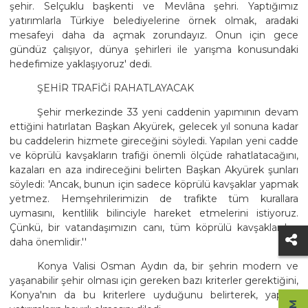
şehir. Selçuklu başkenti ve Mevlâna şehri. Yaptığımız
yatırımlarla Türkiye belediyelerine örnek olmak, aradaki
mesafeyi daha da açmak zorundayız. Onun için gece
gündüz çalışıyor, dünya şehirleri ile yarışma konusundaki
hedefimize yaklaşıyoruz' dedi.
ŞEHİR TRAFİĞİ RAHATLAYACAK
Şehir merkezinde 33 yeni caddenin yapımının devam
ettiğini hatırlatan Başkan Akyürek, gelecek yıl sonuna kadar
bu caddelerin hizmete gireceğini söyledi. Yapılan yeni cadde
ve köprülü kavşakların trafiği önemli ölçüde rahatlatacağını,
kazaları en aza indireceğini belirten Başkan Akyürek şunları
söyledi: 'Ancak, bunun için sadece köprülü kavşaklar yapmak
yetmez. Hemşehrilerimizin de trafikte tüm kurallara
uymasını, kentlilik bilinciyle hareket etmelerini istiyoruz.
Çünkü, bir vatandaşımızın canı, tüm köprülü kavşaklardan
daha önemlidir.''
Konya Valisi Osman Aydın da, bir şehrin modern ve
yaşanabilir şehir olması için gereken bazı kriterler gerektiğini,
Konya'nın da bu kriterlere uyduğunu belirterek, yapılan