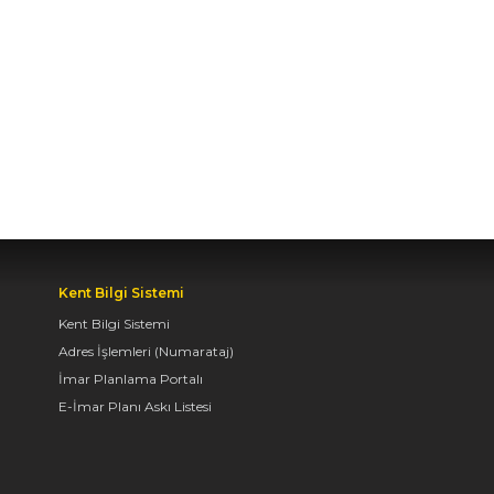
BAŞKAN ALTAY TÜM
KONYALILARI BİSİKLET
FESTİVALİ’NE DAVET
ETTİ
04.08.2026 11:16
BAŞKAN ALTAY:
“KONYA'YI TERCİH
EDECEK GENÇLERİMİZİ
HEM KALİTELİ BİR
Kent Bilgi Sistemi
EĞİTİM HEM DE
UNUTAMAYACAKLARI
Kent Bilgi Sistemi
BİR ÜNİVERSİTE HAYATI
Adres İşlemleri (Numarataj)
BEKLİYOR”
İmar Planlama Portalı
E-İmar Planı Askı Listesi
04.08.2026 10:10
AVRUPA BİSİKLET