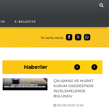
ARA
BAŞKAN ALTAY, GENÇ
ŞIM
E-BELEDIYE
KOMEK AKIL VE ZEKÂ
OYUNLARI’NIN FİNAL
TURUNDA
ÖĞRENCİLERİN
Bu sayfayı paylaş
HEYECANINI PAYLAŞTI
06.08.2026 15:06
Haberler
BAŞKAN ALTAY, KEÇİLİ
KANALI ISLAH
ÇALIŞMASI VE MURAT
KURUM CADDESİ’NDE
İNCELEMELERDE
BULUNDU
06.08.2026 12:46