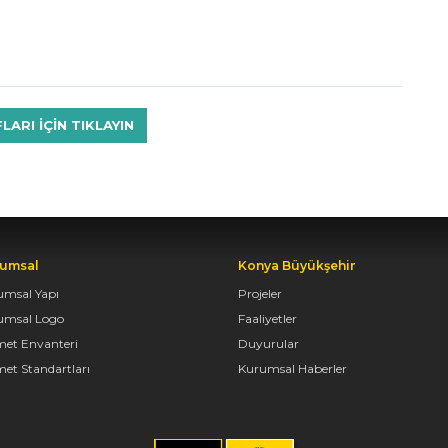
RI IÇIN TIKLAYIN
umsal
Konya Büyükşehir
umsal Yapı
Projeler
umsal Logo
Faaliyetler
met Envanteri
Duyurular
et Standartları
Kurumsal Haberler