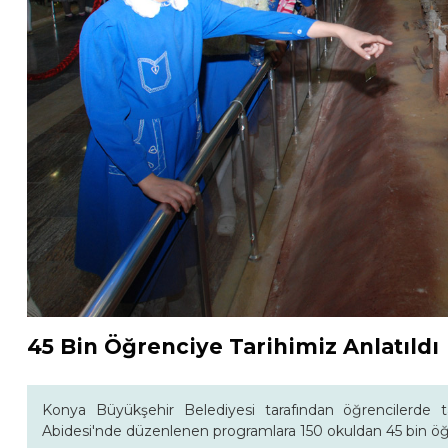
45 Bin Öğrenciye Tarihimiz Anlatıldı
Konya Büyükşehir Belediyesi tarafından öğrencilerde tari
Abidesi'nde düzenlenen programlara 150 okuldan 45 bin öğre