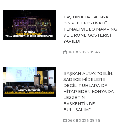
TAŞ BİNA’DA “KONYA
BİSİKLET FESTİVALİ”
TEMALI VİDEO MAPPİNG
VE DRONE GÖSTERİSİ
YAPILDI
06.08.2026 09:43
BAŞKAN ALTAY: “GELİN,
SADECE MİDELERE
DEĞİL, RUHLARA DA
HİTAP EDEN KONYA’DA,
LEZZETİN
BAŞKENTİNDE
BULUŞALIM”
06.08.2026 09:26