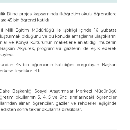
lik Bilinci projesi kapsamında ilköğretim okulu öğrencilere
ara 45 bin öğrenci katıldı.
Milli Eğitim Müdürlüğü ile işbirliği içinde 16 Şubatta
i oluşturmak olduğunu ve bu konuda amaçlarına ulaştıklarını
 alanlar ve Konya kültürünün maketlerle anlatıldığı müzenin
en Başkan Akyürek, programlara gazilerin de eşlik ederek
söyledi.
lundan 45 bin öğrencinin katıldığını vurgulayan Başkan
kese teşekkür etti.
Daire Başkanlığı Sosyal Araştırmalar Merkezi Müdürlüğü
im okullarının 3, 4, 5 ve 6ncı sınıflarındaki öğrenciler
larından alınan öğrenciler, gaziler ve rehberler eşliğinde
edikten sonra tekrar okullarına bırakıldılar.