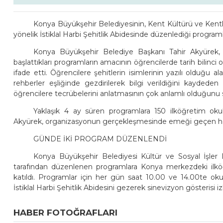
Konya Büyükşehir Belediyesinin, Kent Kültürü ve Kentli
yönelik İstiklal Harbi Şehitlik Abidesinde düzenlediği programl
Konya Büyükşehir Belediye Başkanı Tahir Akyürek, İl 
başlattıkları programların amacının öğrencilerde tarih bilinc
ifade etti. Öğrencilere şehitlerin isimlerinin yazılı olduğu
rehberler eşliğinde gezdirilerek bilgi verildiğini kayded
öğrencilere tecrübelerini anlatmasının çok anlamlı olduğunu 
Yaklaşık 4 ay süren programlara 150 ilköğretim oku
Akyürek, organizasyonun gerçekleşmesinde emeği geçen her
GÜNDE İKİ PROGRAM DÜZENLENDİ
Konya Büyükşehir Belediyesi Kültür ve Sosyal İşler 
tarafından düzenlenen programlara Konya merkezdeki ilköğret
katıldı. Programlar için her gün saat 10.00 ve 14.00te okul
İstiklal Harbi Şehitlik Abidesini gezerek sinevizyon gösterisi izl
HABER FOTOĞRAFLARI