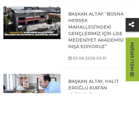
BAŞKAN ALTAY: “BOSNA
HERSEK
MAHALLESİ’NDEKİ
GENÇLERİMİZ İÇİN LİSE
MEDENİYET AKADEMİSİ
HIZLI ERIŞIM
İNŞA EDİYORUZ”
05.08.2026 09:31
BAŞKAN ALTAY, HALİT
EROĞLU KUR’AN
KURSU’NDA
ÖĞRENCİLERLE BİR
ARAYA GELDİ
04.08.2026 12:07