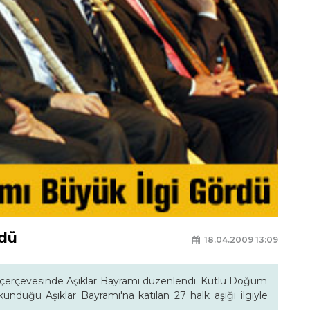
rdü
18.04.2009 13:09
i çerçevesinde Aşıklar Bayramı düzenlendi. Kutlu Doğum
nduğu Aşıklar Bayramı'na katılan 27 halk aşığı ilgiyle