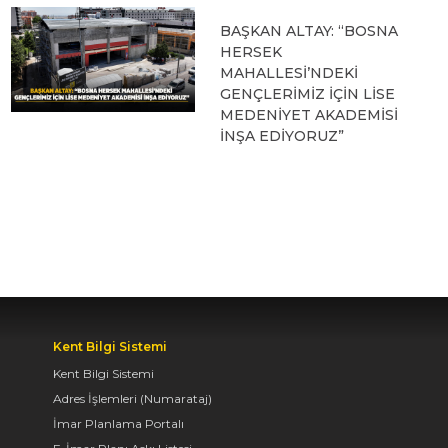
BAŞKAN ALTAY: “BOSNA
HERSEK
MAHALLESİ’NDEKİ
GENÇLERİMİZ İÇİN LİSE
MEDENİYET AKADEMİSİ
İNŞA EDİYORUZ”
05.08.2026 09:31
BAŞKAN ALTAY, HALİT
EROĞLU KUR’AN
KURSU’NDA
ÖĞRENCİLERLE BİR
ARAYA GELDİ
Kent Bilgi Sistemi
04.08.2026 12:07
Kent Bilgi Sistemi
Adres İşlemleri (Numarataj)
İmar Planlama Portalı
BAŞKAN ALTAY TÜM