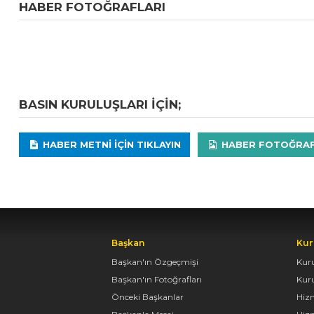
HABER FOTOĞRAFLARI
BASIN KURULUŞLARI IÇIN;
HABER METNI IÇIN TIKLAYIN
HABER FOTOĞRAFLA
Başkan
Kur
Başkan'ın Özgeçmişi
Kur
Başkan'ın Fotoğrafları
Kur
Önceki Başkanlar
Hiz