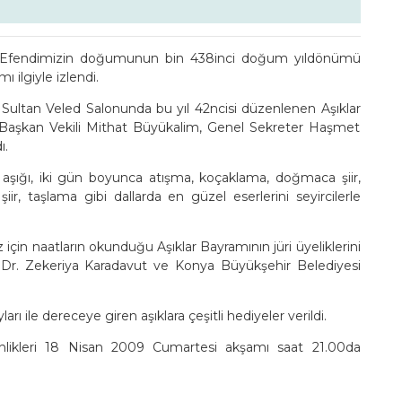
 Efendimizin doğumunun bin 438inci doğum yıldönümü
 ilgiyle izlendi.
ltan Veled Salonunda bu yıl 42ncisi düzenlenen Aşıklar
 Başkan Vekili Mithat Büyükalim, Genel Sekreter Haşmet
ı.
k aşığı, iki gün boyunca atışma, koçaklama, doğmaca şiir,
ir, taşlama gibi dallarda en güzel eserlerini seyircilerle
 naatların okunduğu Aşıklar Bayramının jüri üyeliklerini
ç. Dr. Zekeriya Karadavut ve Konya Büyükşehir Belediyesi
rı ile dereceye giren aşıklara çeşitli hediyeler verildi.
likleri 18 Nisan 2009 Cumartesi akşamı saat 21.00da