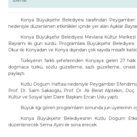
izlendi.
Konya Büyükşehir Belediyesi tarafından Peygamber
nedeniyle düzenlenen etkinlikler içinde yer alan Aşıklar Bayramı
Konya Büyükşehir Belediyesi Mevlana Kültür Merkezi Su
Bayramı iki gün sürdü. Programlara Büyükşehir Belediyesi
Okur ile Konyadan ve Konya dışından çok sayıda misafir katıld
Türkiyenin farklı şehirlerinden Konyaya gelen 27 hal
doğmaca türkü, sözlü güzelleme, sazlı güzelleme, cinaslı şi
paylaştı.
Kutlu Doğum Haftası nedeniyle Peygamber Efendimiz için
Prof. Dr. Saim Sakaoğlu, Prof. Dr. Ali Berat Alptekin, Do
Kültür ve Sosyal İşler Daire Başkanı Ercan Uslu yaptı.
Büyük ilgi gören programların sonunda jüri üyelerinin oyla
Konya Büyükşehir Belediyesinin Kutlu Doğum Etkin
düzenlenecek Sema Ayini ile sona erecek.