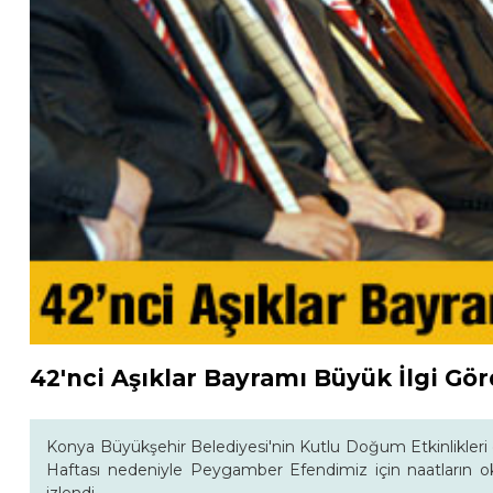
42'nci Aşıklar Bayramı Büyük İlgi Gö
Konya Büyükşehir Belediyesi'nin Kutlu Doğum Etkinlikler
Haftası nedeniyle Peygamber Efendimiz için naatların oku