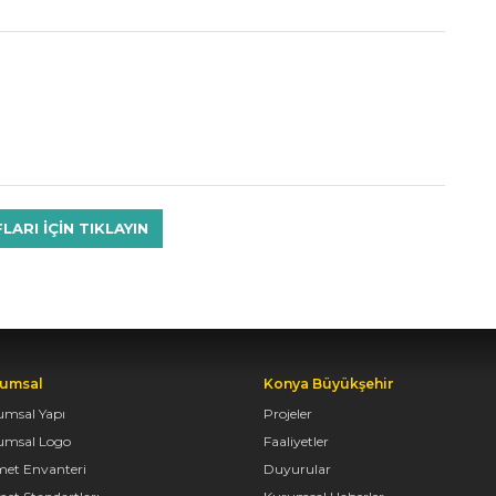
RI IÇIN TIKLAYIN
umsal
Konya Büyükşehir
umsal Yapı
Projeler
umsal Logo
Faaliyetler
met Envanteri
Duyurular