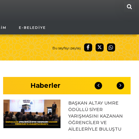
ARA
04.08.2026 10:10
ŞIM
E-BELEDIYE
BAŞKAN ALTAY “VEFA
UMRESİ” İKİNCİ
KAFİLESİNİN KURA
ÇEKİLİŞİNE KATILARAK
Bu sayfayı paylaş
KONYALILARIN
HEYECANINA ORTAK
OLDU
03.08.2026 17:04
Haberler
BAŞKAN ALTAY UMRE
ÖDÜLLÜ SİYER
YARIŞMASINI KAZANAN
ÖĞRENCİLER VE
AİLELERİYLE BULUŞTU